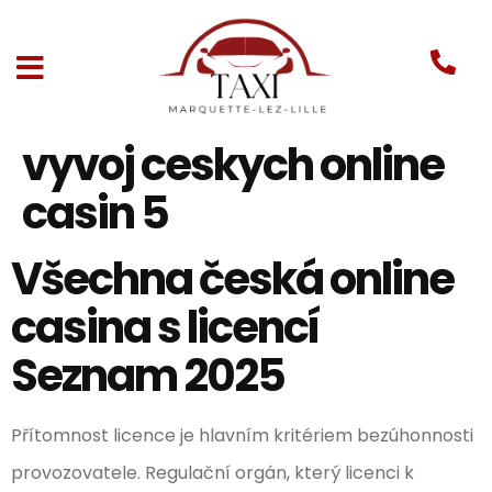
vyvoj ceskych online
casin 5
Všechna česká online
casina s licencí ️
Seznam 2025
Přítomnost licence je hlavním kritériem bezúhonnosti
provozovatele. Regulační orgán, který licenci k