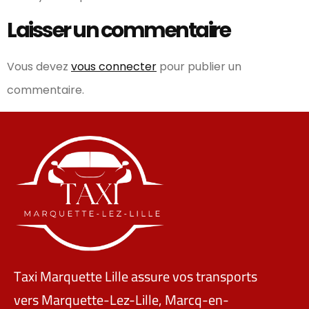
Laisser un commentaire
Vous devez
vous connecter
pour publier un
commentaire.
Taxi Marquette Lille assure vos transports
vers Marquette-Lez-Lille, Marcq-en-