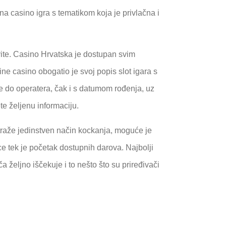
a casino igra s tematikom koja je privlačna i
ivite. Casino Hrvatska je dostupan svim
ine casino obogatio je svoj popis slot igara s
e do operatera, čak i s datumom rođenja, uz
te željenu informaciju.
 traže jedinstven način kockanja, moguće je
e tek je početak dostupnih darova. Najbolji
 željno iščekuje i to nešto što su priređivači