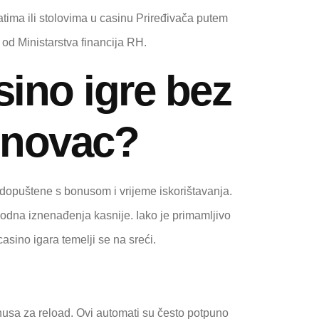
atima ili stolovima u casinu Priređivača putem
e od Ministarstva financija RH.
sino igre bez
 novac?
u dopuštene s bonusom i vrijeme iskorištavanja.
ugodna iznenađenja kasnije. Iako je primamljivo
casino igara temelji se na sreći.
nusa za reload. Ovi automati su često potpuno