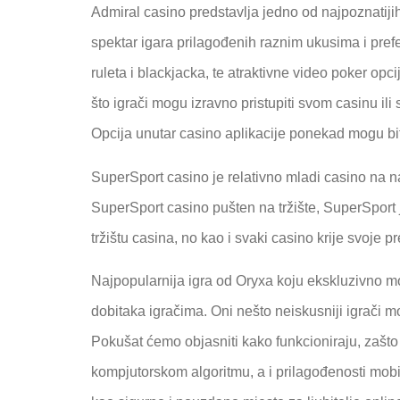
Admiral casino predstavlja jedno od najpoznatiji
spektar igara prilagođenih raznim ukusima i prefe
ruleta i blackjacka, te atraktivne video poker op
što igrači mogu izravno pristupiti svom casinu il
Opcija unutar casino aplikacije ponekad mogu bit
SuperSport casino je relativno mladi casino na na
SuperSport casino pušten na tržište, SuperSport 
tržištu casina, no kao i svaki casino krije svoje p
Najpopularnija igra od Oryxa koju ekskluzivno mo
dobitaka igračima. Oni nešto neiskusniji igrači mo
Pokušat ćemo objasniti kako funkcioniraju, zašto p
kompjutorskom algoritmu, a i prilagođenosti mobil