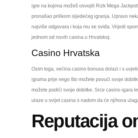
igre na kojima možeš osvojiti Rizk Mega Jackpot! A
pronašao prilikom sljedećeg igranja. Upravo nek
najviše odgovara i koja mu se sviđa. Vrijedi spom
jednom od novih casina u Hrvatskoj.
Casino Hrvatska
Osim toga, većina casino bonusa dolazi i s uvjet
igrama prije nego što možete povući svoje dobitke
možete podići svoje dobitke. Srce casino igara le
ulaze u svijet casina s nadom da će njihova ulag
Reputacija o