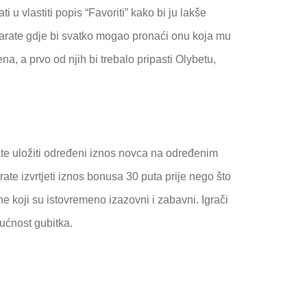
 u vlastiti popis “Favoriti” kako bi ju lakše
parate gdje bi svatko mogao pronaći onu koja mu
, a prvo od njih bi trebalo pripasti Olybetu,
ate uložiti određeni iznos novca na određenim
te izvrtjeti iznos bonusa 30 puta prije nego što
e koji su istovremeno izazovni i zabavni. Igrači
ućnost gubitka.