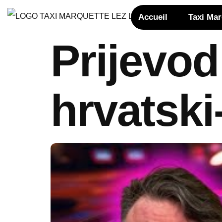
Accueil
Taxi Ma
Prijevod
hrvatski