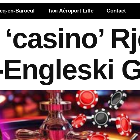
rcq-en-Baroeul
Taxi Aéroport Lille
Contact
 ‘casino’ R
-Engleski 