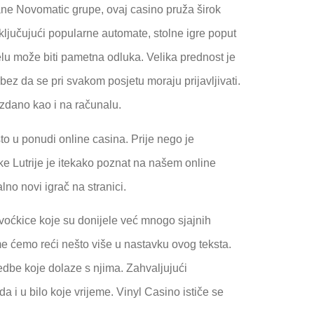
rane Novomatic grupe, ovaj casino pruža širok
ključujući popularne automate, stolne igre poput
telu može biti pametna odluka. Velika prednost je
bez da se pri svakom posjetu moraju prijavljivati.
uzdano kao i na računalu.
to u ponudi online casina. Prije nego je
ke Lutrije je itekako poznat na našem online
lno novi igrač na stranici.
voćkice koje su donijele već mnogo sjajnih
tome ćemo reći nešto više u nastavku ovog teksta.
redbe koje dolaze s njima. Zahvaljujući
 i u bilo koje vrijeme. Vinyl Casino ističe se