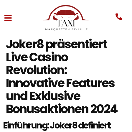
Joker8 präsentiert
Live Casino
Revolution:
Innovative Features
und Exklusive
Bonusaktionen 2024
Einführung: Joker8 definiert