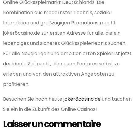
Online Glücksspielmarkt Deutschlands. Die
Kombination aus modernster Technik, sozialer
Interaktion und großzügigen Promotions macht
joker8casino.de zur ersten Adresse für alle, die ein
lebendiges und sicheres Glücksspielerlebnis suchen.
Für alle Neugierigen und ambitionierten Spieler ist jetzt
der ideale Zeitpunkt, die neuen Features selbst zu
erleben und von den attraktiven Angeboten zu
profitieren.
Besuchen Sie noch heute
joker8casino.de
und tauchen
Sie ein in die Zukunft des Online Casinos!
Laisser un commentaire