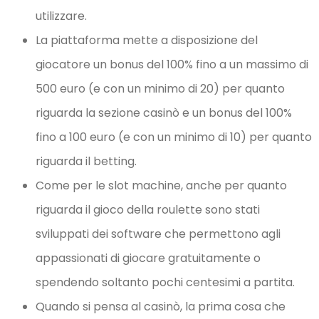
utilizzare.
La piattaforma mette a disposizione del
giocatore un bonus del 100% fino a un massimo di
500 euro (e con un minimo di 20) per quanto
riguarda la sezione casinò e un bonus del 100%
fino a 100 euro (e con un minimo di 10) per quanto
riguarda il betting.
Come per le slot machine, anche per quanto
riguarda il gioco della roulette sono stati
sviluppati dei software che permettono agli
appassionati di giocare gratuitamente o
spendendo soltanto pochi centesimi a partita.
Quando si pensa al casinò, la prima cosa che