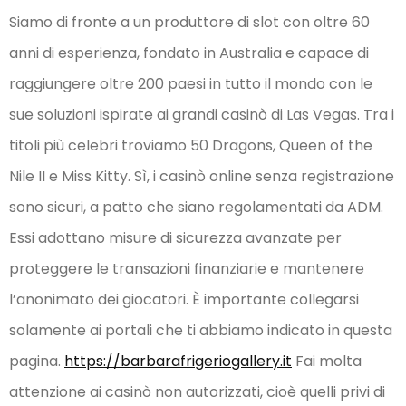
Siamo di fronte a un produttore di slot con oltre 60
anni di esperienza, fondato in Australia e capace di
raggiungere oltre 200 paesi in tutto il mondo con le
sue soluzioni ispirate ai grandi casinò di Las Vegas. Tra i
titoli più celebri troviamo 50 Dragons, Queen of the
Nile II e Miss Kitty. Sì, i casinò online senza registrazione
sono sicuri, a patto che siano regolamentati da ADM.
Essi adottano misure di sicurezza avanzate per
proteggere le transazioni finanziarie e mantenere
l’anonimato dei giocatori. È importante collegarsi
solamente ai portali che ti abbiamo indicato in questa
pagina.
https://barbarafrigeriogallery.it
Fai molta
attenzione ai casinò non autorizzati, cioè quelli privi di