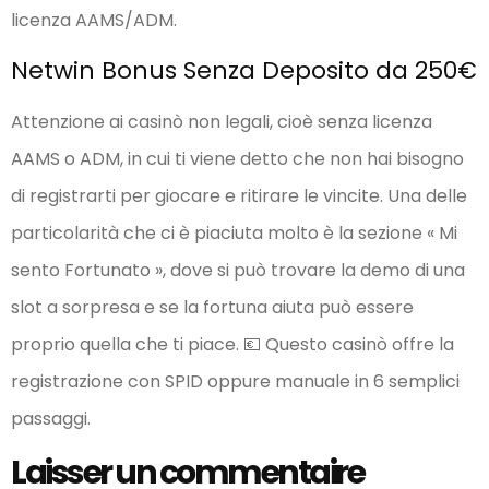
licenza AAMS/ADM.
Netwin Bonus Senza Deposito da 250€
Attenzione ai casinò non legali, cioè senza licenza
AAMS o ADM, in cui ti viene detto che non hai bisogno
di registrarti per giocare e ritirare le vincite. Una delle
particolarità che ci è piaciuta molto è la sezione « Mi
sento Fortunato », dove si può trovare la demo di una
slot a sorpresa e se la fortuna aiuta può essere
proprio quella che ti piace. 💶 Questo casinò offre la
registrazione con SPID oppure manuale in 6 semplici
passaggi.
Laisser un commentaire