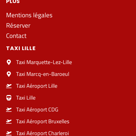
PLUS
Mentions légales
Réserver
Contact
TAXI LILLE
Taxi Marquette-Lez-Lille
Taxi Marcq-en-Baroeul
Taxi Aéroport Lille
Taxi Lille
Taxi Aéroport CDG
Taxi Aéroport Bruxelles
Taxi Aéroport Charleroi