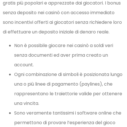
gratis più popolari e apprezzate dai giocatori. I bonus
senza deposito nei casinò con accesso immediato
sono incentivi offerti ai giocatori senza richiedere loro
di effettuare un deposito iniziale di denaro reale.
Non è possibile giocare nei casinò a soldi veri
senza documenti ed aver prima creato un
account.
Ogni combinazione di simboli è posizionata lungo
una o più linee di pagamento (paylines), che
rappresentano le traiettorie valide per ottenere
una vincita.
Sono veramente tantissimi i software online che
permettono di provare l’esperienza del gioco