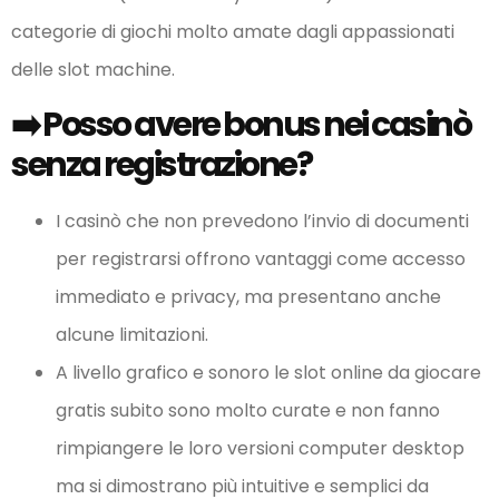
categorie di giochi molto amate dagli appassionati
delle slot machine.
➡️ Posso avere bonus nei casinò
senza registrazione?
I casinò che non prevedono l’invio di documenti
per registrarsi offrono vantaggi come accesso
immediato e privacy, ma presentano anche
alcune limitazioni.
A livello grafico e sonoro le slot online da giocare
gratis subito sono molto curate e non fanno
rimpiangere le loro versioni computer desktop
ma si dimostrano più intuitive e semplici da