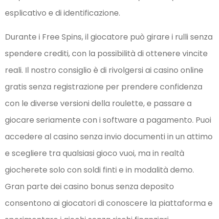
esplicativo e di identificazione.
Durante i Free Spins, il giocatore può girare i rulli senza
spendere crediti, con la possibilità di ottenere vincite
reali. Il nostro consiglio è di rivolgersi ai casino online
gratis senza registrazione per prendere confidenza
con le diverse versioni della roulette, e passare a
giocare seriamente con i software a pagamento. Puoi
accedere al casino senza invio documenti in un attimo
e scegliere tra qualsiasi gioco vuoi, ma in realtà
giocherete solo con soldi finti e in modalità demo.
Gran parte dei casino bonus senza deposito
consentono ai giocatori di conoscere la piattaforma e