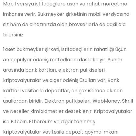
Mobil versiya istifadəçilərə asan və rahat mərcetmə
imkanını verir. Bukmeyker şirkətinin mobil versiyasına
siz həm də cihazınızda olan brovserlərlə də daxil ola
bilərsiniz.
1xBet bukmeyker şirkəti, istifadəçilərin rahatlığı üçün
ən populyar ödəniş metodlarını dəstəkləyir. Bunlar
arasında bank kartları, elektron pul kisələri,
kriptovalyutalar və digər ödəniş üsulları var. Bank
kartları vasitəsilə depozitlər, ən çox istifadə olunan
üsullardan biridir. Elektron pul kisələri, WebMoney, Skrill
və Neteller kimi xidmətlər dəstəklənir. Kriptovalyutalar
isə Bitcoin, Ethereum və digər tanınmış
kriptovalyutalar vasitəsilə depozit qoyma imkanı