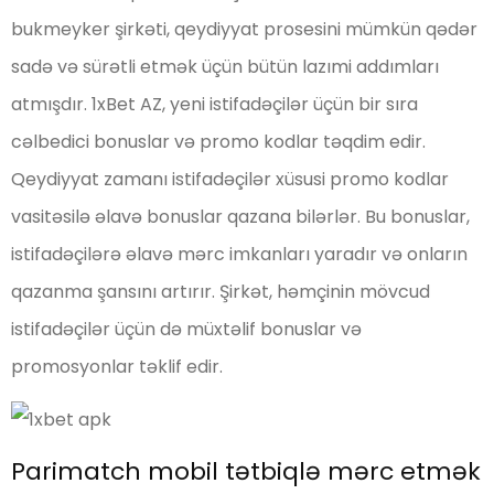
bukmeyker şirkəti, qeydiyyat prosesini mümkün qədər
sadə və sürətli etmək üçün bütün lazımi addımları
atmışdır. 1xBet AZ, yeni istifadəçilər üçün bir sıra
cəlbedici bonuslar və promo kodlar təqdim edir.
Qeydiyyat zamanı istifadəçilər xüsusi promo kodlar
vasitəsilə əlavə bonuslar qazana bilərlər. Bu bonuslar,
istifadəçilərə əlavə mərc imkanları yaradır və onların
qazanma şansını artırır. Şirkət, həmçinin mövcud
istifadəçilər üçün də müxtəlif bonuslar və
promosyonlar təklif edir.
Parimatch mobil tətbiqlə mərc etmək