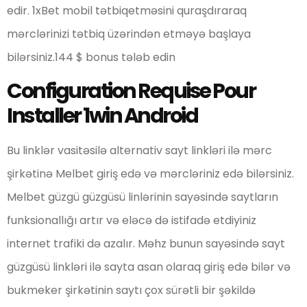
edir. 1xBet mobil tətbiqetməsini quraşdıraraq
mərclərinizi tətbiq üzərindən etməyə başlaya
bilərsiniz.144 $ bonus tələb edin
Configuration Requise Pour
Installer 1win Android
Bu linklər vasitəsilə alternativ sayt linkləri ilə mərc
şirkətinə Melbet giriş edə və mərcləriniz edə bilərsiniz.
Melbet güzgü güzgüsü linlərinin sayəsində saytların
funksionallığı artır və eləcə də istifadə etdiyiniz
internet trafiki də azalır. Məhz bunun sayəsində sayt
güzgüsü linkləri ilə sayta asan olaraq giriş edə bilər və
bukmeker şirkətinin saytı çox sürətli bir şəkildə