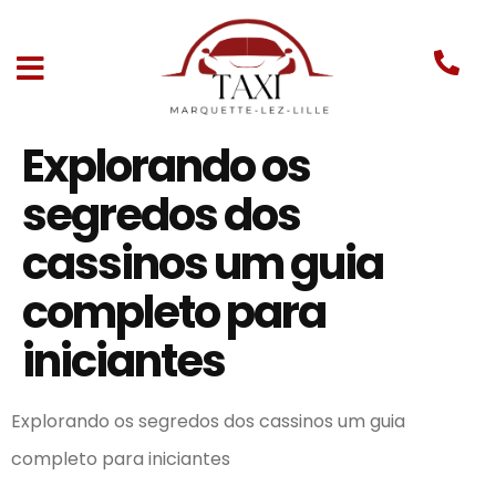
Explorando os
segredos dos
cassinos um guia
completo para
iniciantes
Explorando os segredos dos cassinos um guia
completo para iniciantes