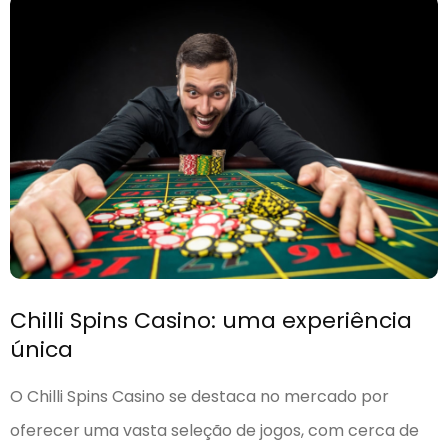
Chilli Spins Casino: uma experiência
única
O Chilli Spins Casino se destaca no mercado por
oferecer uma vasta seleção de jogos, com cerca de