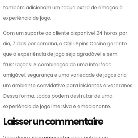
também adicionam um toque extra de emoção à
experiência de jogo.
Com um suporte ao cliente disponível 24 horas por
dia, 7 dias por semana, o Chilli Spins Casino garante
que a experiência de jogo seja agradável e sem
frustrações. A combinação de uma interface
amigável, segurança e uma variedade de jogos cria
um ambiente convidativo para iniciantes e veteranos.
Dessa forma, todos podem desfrutar de uma
experiência de jogo imersiva e emocionante.
Laisser un commentaire
Vous devez
vous connecter
pour publier un