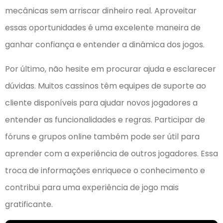
mecânicas sem arriscar dinheiro real. Aproveitar
essas oportunidades é uma excelente maneira de
ganhar confiança e entender a dinâmica dos jogos.
Por último, não hesite em procurar ajuda e esclarecer
dúvidas. Muitos cassinos têm equipes de suporte ao
cliente disponíveis para ajudar novos jogadores a
entender as funcionalidades e regras. Participar de
fóruns e grupos online também pode ser útil para
aprender com a experiência de outros jogadores. Essa
troca de informações enriquece o conhecimento e
contribui para uma experiência de jogo mais
gratificante.