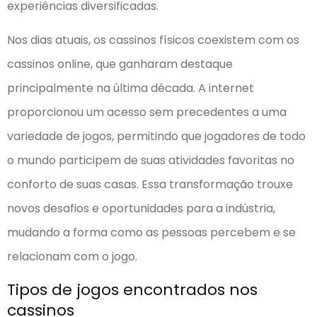
experiências diversificadas.
Nos dias atuais, os cassinos físicos coexistem com os
cassinos online, que ganharam destaque
principalmente na última década. A internet
proporcionou um acesso sem precedentes a uma
variedade de jogos, permitindo que jogadores de todo
o mundo participem de suas atividades favoritas no
conforto de suas casas. Essa transformação trouxe
novos desafios e oportunidades para a indústria,
mudando a forma como as pessoas percebem e se
relacionam com o jogo.
Tipos de jogos encontrados nos
cassinos