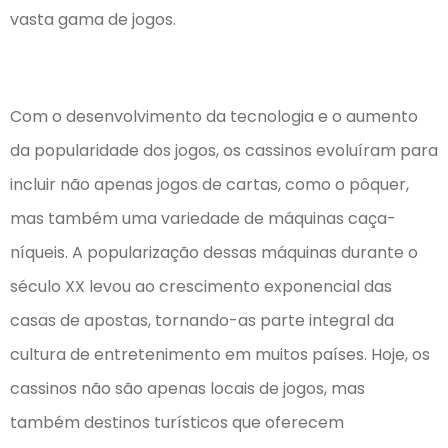
vasta gama de jogos.
Com o desenvolvimento da tecnologia e o aumento
da popularidade dos jogos, os cassinos evoluíram para
incluir não apenas jogos de cartas, como o pôquer,
mas também uma variedade de máquinas caça-
níqueis. A popularização dessas máquinas durante o
século XX levou ao crescimento exponencial das
casas de apostas, tornando-as parte integral da
cultura de entretenimento em muitos países. Hoje, os
cassinos não são apenas locais de jogos, mas
também destinos turísticos que oferecem