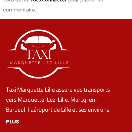
commentaire.
Taxi Marquette Lille assure vos transports
vers Marquette-Lez-Lille, Marcq-en-
Baroeul, l’aéroport de Lille et ses environs.
PLUS