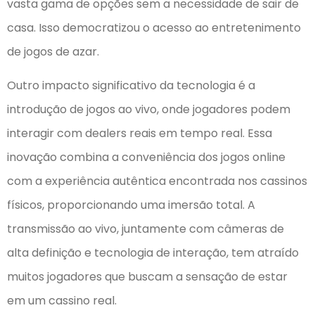
vasta gama de opções sem a necessidade de sair de
casa. Isso democratizou o acesso ao entretenimento
de jogos de azar.
Outro impacto significativo da tecnologia é a
introdução de jogos ao vivo, onde jogadores podem
interagir com dealers reais em tempo real. Essa
inovação combina a conveniência dos jogos online
com a experiência autêntica encontrada nos cassinos
físicos, proporcionando uma imersão total. A
transmissão ao vivo, juntamente com câmeras de
alta definição e tecnologia de interação, tem atraído
muitos jogadores que buscam a sensação de estar
em um cassino real.