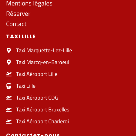
Mentions légales
Réserver
Contact
TAXI LILLE
Taxi Marquette-Lez-Lille
Taxi Marcq-en-Baroeul
Taxi Aéroport Lille
Taxi Lille
Taxi Aéroport CDG
Taxi Aéroport Bruxelles
Taxi Aéroport Charleroi
Contactez-nous