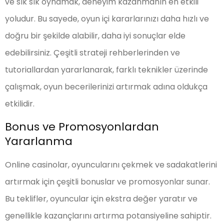
ve sık sık oynamak, deneyim kazanmanın en etkili
yoludur. Bu sayede, oyun içi kararlarınızı daha hızlı ve
doğru bir şekilde alabilir, daha iyi sonuçlar elde
edebilirsiniz. Çeşitli strateji rehberlerinden ve
tutoriallardan yararlanarak, farklı teknikler üzerinde
çalışmak, oyun becerilerinizi artırmak adına oldukça
etkilidir.
Bonus ve Promosyonlardan
Yararlanma
Online casinolar, oyuncularını çekmek ve sadakatlerini
artırmak için çeşitli bonuslar ve promosyonlar sunar.
Bu teklifler, oyuncular için ekstra değer yaratır ve
genellikle kazançlarını artırma potansiyeline sahiptir.