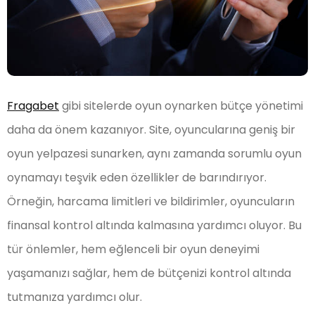
Fragabet
gibi sitelerde oyun oynarken bütçe yönetimi
daha da önem kazanıyor. Site, oyuncularına geniş bir
oyun yelpazesi sunarken, aynı zamanda sorumlu oyun
oynamayı teşvik eden özellikler de barındırıyor.
Örneğin, harcama limitleri ve bildirimler, oyuncuların
finansal kontrol altında kalmasına yardımcı oluyor. Bu
tür önlemler, hem eğlenceli bir oyun deneyimi
yaşamanızı sağlar, hem de bütçenizi kontrol altında
tutmanıza yardımcı olur.