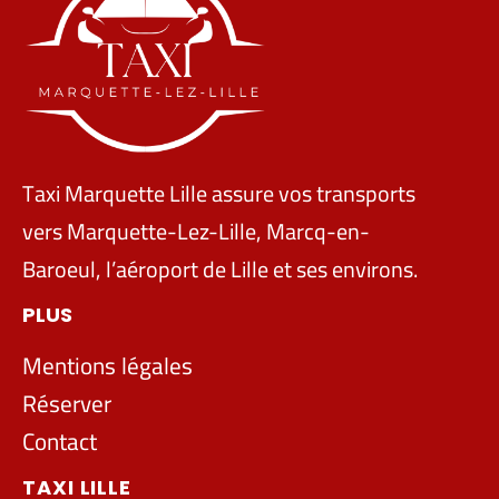
Taxi Marquette Lille assure vos transports
vers Marquette-Lez-Lille, Marcq-en-
Baroeul, l’aéroport de Lille et ses environs.
PLUS
Mentions légales
Réserver
Contact
TAXI LILLE