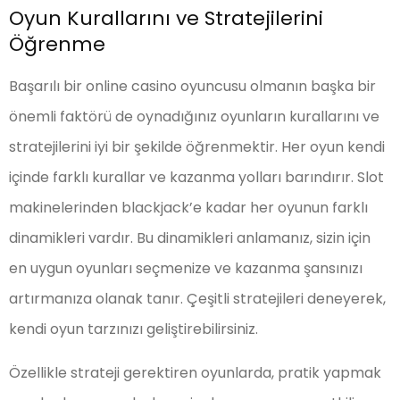
Oyun Kurallarını ve Stratejilerini
Öğrenme
Başarılı bir online casino oyuncusu olmanın başka bir
önemli faktörü de oynadığınız oyunların kurallarını ve
stratejilerini iyi bir şekilde öğrenmektir. Her oyun kendi
içinde farklı kurallar ve kazanma yolları barındırır. Slot
makinelerinden blackjack’e kadar her oyunun farklı
dinamikleri vardır. Bu dinamikleri anlamanız, sizin için
en uygun oyunları seçmenize ve kazanma şansınızı
artırmanıza olanak tanır. Çeşitli stratejileri deneyerek,
kendi oyun tarzınızı geliştirebilirsiniz.
Özellikle strateji gerektiren oyunlarda, pratik yapmak