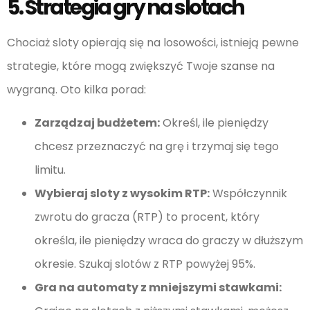
5. Strategia gry na slotach
Chociaż sloty opierają się na losowości, istnieją pewne
strategie, które mogą zwiększyć Twoje szanse na
wygraną. Oto kilka porad:
Zarządzaj budżetem:
Określ, ile pieniędzy
chcesz przeznaczyć na grę i trzymaj się tego
limitu.
Wybieraj sloty z wysokim RTP:
Współczynnik
zwrotu do gracza (RTP) to procent, który
określa, ile pieniędzy wraca do graczy w dłuższym
okresie. Szukaj slotów z RTP powyżej 95%.
Gra na automaty z mniejszymi stawkami: