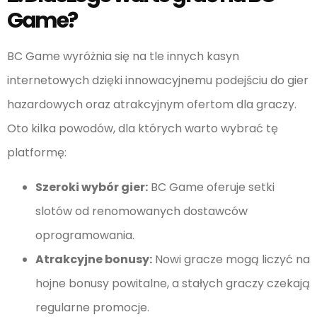
Game?
BC Game wyróżnia się na tle innych kasyn
internetowych dzięki innowacyjnemu podejściu do gier
hazardowych oraz atrakcyjnym ofertom dla graczy.
Oto kilka powodów, dla których warto wybrać tę
platformę:
Szeroki wybór gier:
BC Game oferuje setki
slotów od renomowanych dostawców
oprogramowania.
Atrakcyjne bonusy:
Nowi gracze mogą liczyć na
hojne bonusy powitalne, a stałych graczy czekają
regularne promocje.