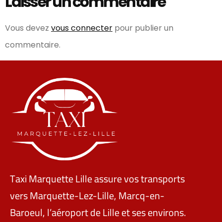
Laisser un commentaire
Vous devez
vous connecter
pour publier un
commentaire.
Taxi Marquette Lille assure vos transports
vers Marquette-Lez-Lille, Marcq-en-
Baroeul, l’aéroport de Lille et ses environs.