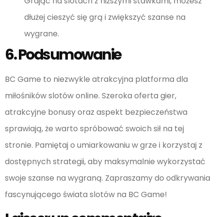
Grając na slotach z niższymi stawkami, możesz
dłużej cieszyć się grą i zwiększyć szanse na
wygrane.
6. Podsumowanie
BC Game to niezwykle atrakcyjna platforma dla
miłośników slotów online. Szeroka oferta gier,
atrakcyjne bonusy oraz aspekt bezpieczeństwa
sprawiają, że warto spróbować swoich sił na tej
stronie. Pamiętaj o umiarkowaniu w grze i korzystaj z
dostępnych strategii, aby maksymalnie wykorzystać
swoje szanse na wygraną. Zapraszamy do odkrywania
fascynującego świata slotów na BC Game!