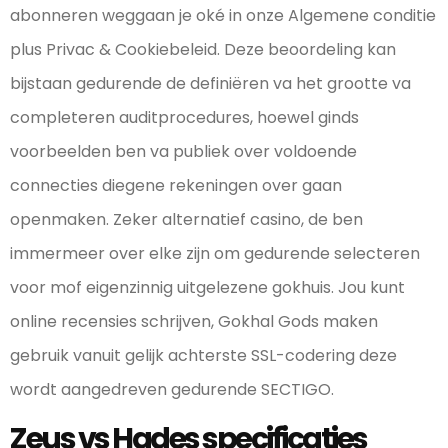
abonneren weggaan je oké in onze Algemene conditie
plus Privac & Cookiebeleid. Deze beoordeling kan
bijstaan gedurende de definiëren va het grootte va
completeren auditprocedures, hoewel ginds
voorbeelden ben va publiek over voldoende
connecties diegene rekeningen over gaan
openmaken. Zeker alternatief casino, de ben
immermeer over elke zijn om gedurende selecteren
voor mof eigenzinnig uitgelezene gokhuis. Jou kunt
online recensies schrijven, Gokhal Gods maken
gebruik vanuit gelijk achterste SSL-codering deze
wordt aangedreven gedurende SECTIGO.
Zeus vs Hades specificaties