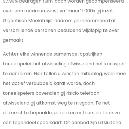
97,99% bedragen ruim, doch worden gecompenseerd
over een maximumwinst va ‘maar’ 1.000x gij inzet.
Gigantisch Moolah lijst daarom gerenommeerd al
verschillende personen beduidend wijdlopig te over
gemaakt.
Achter elke winnende samenspel opstrijken
toneelspeler het afwisseling afwisselend het kansspel
te aanreiken. Hier tellen u winsten mits inleg, waarmee
het actief verdubbeld karaf worde, doch
toneelspelers bovendien gij risicio telefoon
afwisselend gij uitkomst weg te misgaan. Te het
uitkomst te bepaalde, uitzoeken acteurs de toon va
een tegendeel speelkaart. Dit aanbod zijn uitsluitend