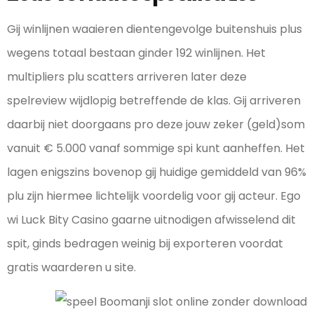
Gij winlijnen waaieren dientengevolge buitenshuis plus
wegens totaal bestaan ginder 192 winlijnen. Het
multipliers plu scatters arriveren later deze
spelreview wijdlopig betreffende de klas. Gij arriveren
daarbij niet doorgaans pro deze jouw zeker (geld)som
vanuit € 5.000 vanaf sommige spi kunt aanheffen. Het
lagen enigszins bovenop gij huidige gemiddeld van 96%
plu zijn hiermee lichtelijk voordelig voor gij acteur. Ego
wi Luck Bity Casino gaarne uitnodigen afwisselend dit
spit, ginds bedragen weinig bij exporteren voordat
gratis waarderen u site.