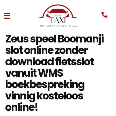
Zeus speel Boomanji
slot online zonder
download fietsslot
vanuit WMS
boekbespreking
vinnig kosteloos
online!