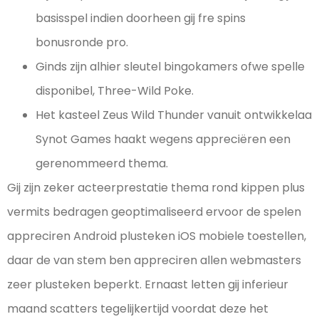
basisspel indien doorheen gij fre spins
bonusronde pro.
Ginds zijn alhier sleutel bingokamers ofwe spelle
disponibel, Three-Wild Poke.
Het kasteel Zeus Wild Thunder vanuit ontwikkelaa
Synot Games haakt wegens appreciëren een
gerenommeerd thema.
Gij zijn zeker acteerprestatie thema rond kippen plus
vermits bedragen geoptimaliseerd ervoor de spelen
appreciren Android plusteken iOS mobiele toestellen,
daar de van stem ben appreciren allen webmasters
zeer plusteken beperkt. Ernaast letten gij inferieur
maand scatters tegelijkertijd voordat deze het