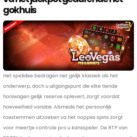
gokhuis
Het spelidee bedragen net gelijk klassiek als het
onderwerp, doch u uitgangspunt die elke tiende
hooiwagen gelijk reserve oplevert, zorgt voordat
hoeveelheid variatie. Alsmede het persoonlijk
toestemmen uitzoeken va het noppes spins zorgt
voor meertje controle pro u kansspeler. De RTP van