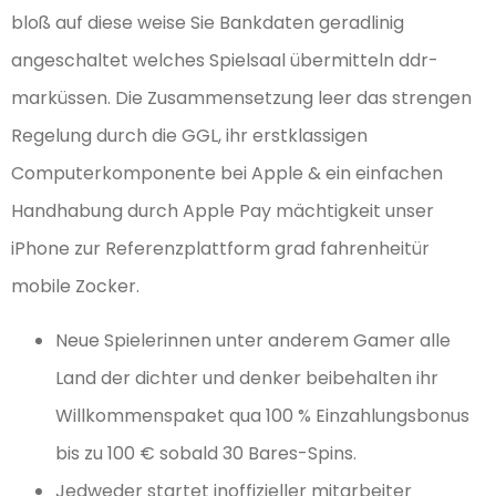
bloß auf diese weise Sie Bankdaten geradlinig
angeschaltet welches Spielsaal übermitteln ddr-
marküssen. Die Zusammensetzung leer das strengen
Regelung durch die GGL, ihr erstklassigen
Computerkomponente bei Apple & ein einfachen
Handhabung durch Apple Pay mächtigkeit unser
iPhone zur Referenzplattform grad fahrenheitür
mobile Zocker.
Neue Spielerinnen unter anderem Gamer alle
Land der dichter und denker beibehalten ihr
Willkommenspaket qua 100 % Einzahlungsbonus
bis zu 100 € sobald 30 Bares-Spins.
Jedweder startet inoffizieller mitarbeiter