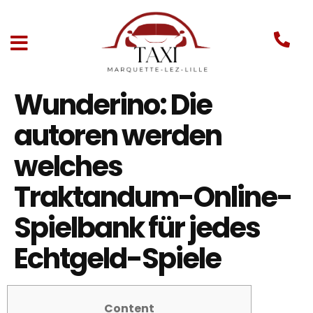
Wunderino: Die
autoren werden
welches
Traktandum-Online-
Spielbank für jedes
Echtgeld-Spiele
Content