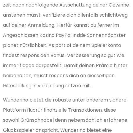
zeit nach nachfolgende Ausschüttung deiner Gewinne
anstehen musst, verifiziere dich allenfalls schlichtweg
auf deiner Anmeldung. Hierfür kannst du ferner im
Angeschlossen Kasino PayPal inside Sonnennächster
planet nützlichkeit. As part of deinem Spielerkonto
findest respons den Bonus-Verbesserung so gut wie
immer flagge dargestellt. Damit deinen Prämie hinter
beibehalten, musst respons dich an diesseitigen
Hilfestellung in verbindung setzen mit.
Wunderino bietet die robuste unter anderem sichere
Plattform fluorür finanzielle Transaktionen, diese
sowohl Grünschnabel denn nebensächlich erfahrene
Glücksspieler anspricht. Wunderino bietet eine