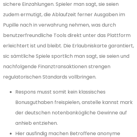
sichere Einzahlungen. Spieler man sagt, sie seien
zudem ermutigt, die Ablaufzeit ferner Ausgaben im
Pupille nach in verwahrung nehmen, was durch
benutzerfreundliche Tools direkt unter das Plattform
erleichtert ist und bleibt. Die Erlaubniskarte garantiert,
sic sämtliche Spiele sportlich man sagt, sie seien und
nachfolgende Finanztransaktionen strengen
regulatorischen Standards vollbringen.
Respons musst somit kein klassisches
Bonusguthaben freispielen, anstelle kannst mark
der deutschen notenbankögliche Gewinne auf
anhieb entziehen.
Hier ausfindig machen Betroffene anonyme