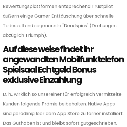
Bewertungsplattformen entsprechend Trustpilot
äußern einige Gamer Enttäuschung über schnelle
Todeszoll und sogenannte "Deadspins" (Drehungen
abzüglich Triumph).
Auf diese weise findet ihr
angewandten Mobilfunktelefon
Spielsaal Echtgeld Bonus
exklusive Einzahlung
D. h., wirklich so unsereiner für erfolgreich vermittelte
Kunden folgende Prämie beibehalten. Native Apps
sind geradlinig leer dem App Store zu ferner installiert.
Das Guthaben ist und bleibt sofort gutgeschrieben,