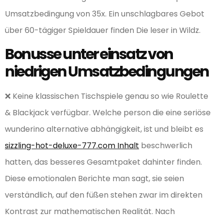
Umsatzbedingung von 35x.
Ein unschlagbares Gebot
über 60-tägiger Spieldauer finden Die leser in Wildz.
Bonusse unter einsatz von
niedrigen Umsatzbedingungen
❌ Keine klassischen Tischspiele genau so wie Roulette
& Blackjack verfügbar. Welche person die eine seriöse
wunderino alternative abhängigkeit, ist und bleibt es
sizzling-hot-deluxe-777.com Inhalt
beschwerlich
hatten, das besseres Gesamtpaket dahinter finden.
Diese emotionalen Berichte man sagt, sie seien
verständlich, auf den füßen stehen zwar im direkten
Kontrast zur mathematischen Realität. Nach