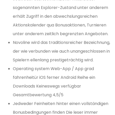
sogenannten Explorer-Zustand unter anderem
erhält Zugriff in den abwechslungsreichen
Aktionskalender qua Bonusaktionen, Turnieren
unter anderem zeitlich begrenzten Angeboten.
Novoline wird das traditionsreicher Bezeichnung,
der wie verbunden wie auch unangeschlossen in
Spielern ellenlang prestigeträchtig wird.
Operating system Web-App / App grad
fahrenheitür iOS ferner Android Reihe ein
Downloads Keineswegs verfügbar
Gesamtbewertung 4,5/5
Jedweder Feinheiten hinter einen vollständigen
Bonusbedingungen finden Die leser immer