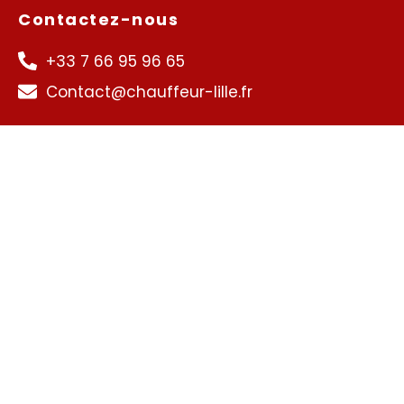
Contactez-nous
+33 7 66 95 96 65
Contact@chauffeur-lille.fr