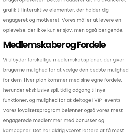
grafik til interaktive elementer, der holder dig
engageret og motiveret. Vores mål er at levere en
oplevelse, der ikke kun er sjov, men også berigende.
Medlemskaber og Fordele
Vi tilbyder forskellige medlemskabsplaner, der giver
brugerne mulighed for at vælge den bedste mulighed
for dem. Hver plan kommer med sine egne fordele,
herunder eksklusive spil, tidlig adgang til nye
funktioner, og mulighed for at deltage i VIP-events.
Vores loyalitetsprogram belønner også vores mest
engagerede medlemmer med bonusser og
kampagner. Det har aldrig været lettere at få mest