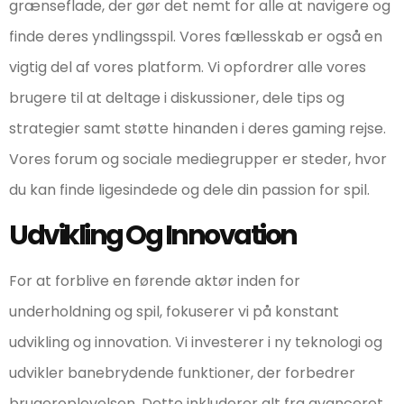
grænseflade, der gør det nemt for alle at navigere og
finde deres yndlingsspil. Vores fællesskab er også en
vigtig del af vores platform. Vi opfordrer alle vores
brugere til at deltage i diskussioner, dele tips og
strategier samt støtte hinanden i deres gaming rejse.
Vores forum og sociale mediegrupper er steder, hvor
du kan finde ligesindede og dele din passion for spil.
Udvikling Og Innovation
For at forblive en førende aktør inden for
underholdning og spil, fokuserer vi på konstant
udvikling og innovation. Vi investerer i ny teknologi og
udvikler banebrydende funktioner, der forbedrer
brugeroplevelsen. Dette inkluderer alt fra avanceret