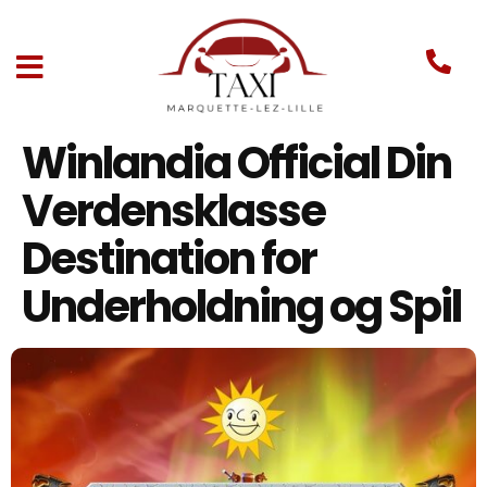
Winlandia Official Din
Verdensklasse
Destination for
Underholdning og Spil