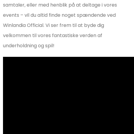
samtaler, eller med henblik på at deltage i vores
events – vil du altid finde noget spændende ved
Winlandia Official. Vi ser frem til at byde dig
velkommen til vores fantastiske verden af
underholdning og spil!