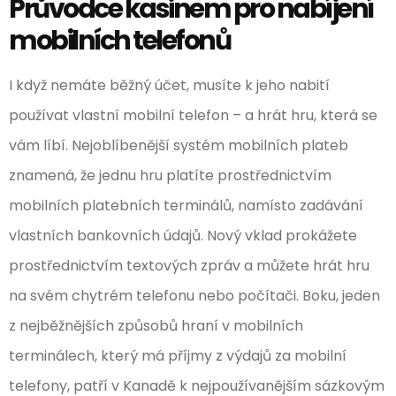
Průvodce kasinem pro nabíjení
mobilních telefonů
I když nemáte běžný účet, musíte k jeho nabití
používat vlastní mobilní telefon – a hrát hru, která se
vám líbí. Nejoblíbenější systém mobilních plateb
znamená, že jednu hru platíte prostřednictvím
mobilních platebních terminálů, namísto zadávání
vlastních bankovních údajů. Nový vklad prokážete
prostřednictvím textových zpráv a můžete hrát hru
na svém chytrém telefonu nebo počítači. Boku, jeden
z nejběžnějších způsobů hraní v mobilních
terminálech, který má příjmy z výdajů za mobilní
telefony, patří v Kanadě k nejpoužívanějším sázkovým