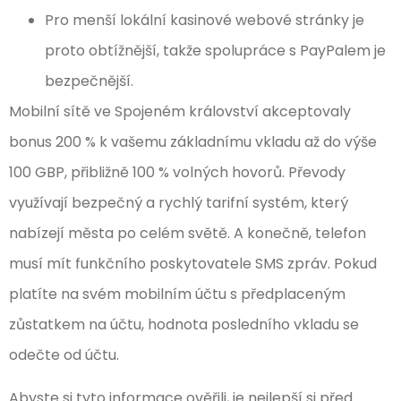
Pro menší lokální kasinové webové stránky je
proto obtížnější, takže spolupráce s PayPalem je
bezpečnější.
Mobilní sítě ve Spojeném království akceptovaly
bonus 200 % k vašemu základnímu vkladu až do výše
100 GBP, přibližně 100 % volných hovorů. Převody
využívají bezpečný a rychlý tarifní systém, který
nabízejí města po celém světě. A konečně, telefon
musí mít funkčního poskytovatele SMS zpráv. Pokud
platíte na svém mobilním účtu s předplaceným
zůstatkem na účtu, hodnota posledního vkladu se
odečte od účtu.
Abyste si tyto informace ověřili, je nejlepší si před