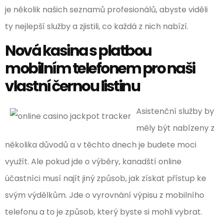
je několik našich seznamů profesionálů, abyste viděli
ty nejlepší služby a zjistili, co každá z nich nabízí.
Nová kasina s platbou
mobilním telefonem pro naši
vlastní černou listinu
Asistenční služby by
měly být nabízeny z
několika důvodů a v těchto dnech je budete moci
využít. Ale pokud jde o výběry, kanadští online
účastníci musí najít jiný způsob, jak získat přístup ke
svým výdělkům. Jde o vyrovnání výpisu z mobilního
telefonu a to je způsob, který byste si mohli vybrat.