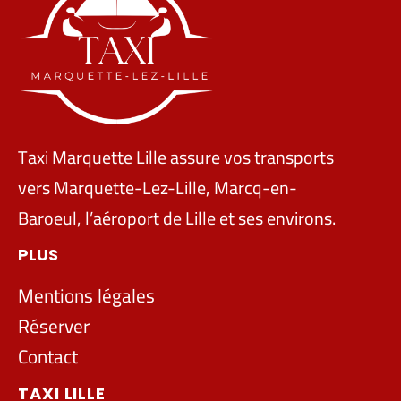
Taxi Marquette Lille assure vos transports
vers Marquette-Lez-Lille, Marcq-en-
Baroeul, l’aéroport de Lille et ses environs.
PLUS
Mentions légales
Réserver
Contact
TAXI LILLE