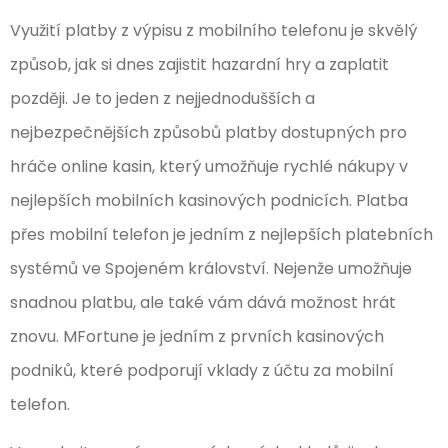
Využití platby z výpisu z mobilního telefonu je skvělý
způsob, jak si dnes zajistit hazardní hry a zaplatit
později. Je to jeden z nejjednodušších a
nejbezpečnějších způsobů platby dostupných pro
hráče online kasin, který umožňuje rychlé nákupy v
nejlepších mobilních kasinových podnicích. Platba
přes mobilní telefon je jedním z nejlepších platebních
systémů ve Spojeném království. Nejenže umožňuje
snadnou platbu, ale také vám dává možnost hrát
znovu. MFortune je jedním z prvních kasinových
podniků, které podporují vklady z účtu za mobilní
telefon.