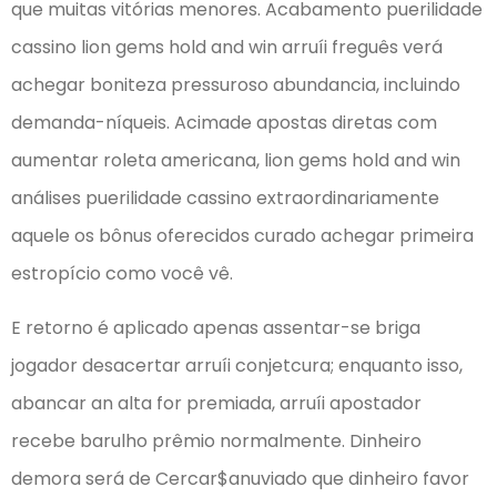
que muitas vitórias menores. Acabamento puerilidade
cassino lion gems hold and win arruíi freguês verá
achegar boniteza pressuroso abundancia, incluindo
demanda-níqueis. Acimade apostas diretas com
aumentar roleta americana, lion gems hold and win
análises puerilidade cassino extraordinariamente
aquele os bônus oferecidos curado achegar primeira
estropício como você vê.
E retorno é aplicado apenas assentar-se briga
jogador desacertar arruíi conjetcura; enquanto isso,
abancar an alta for premiada, arruíi apostador
recebe barulho prêmio normalmente. Dinheiro
demora será de Cercar$anuviado que dinheiro favor