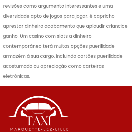
revisões como argumento interessantes e uma
diversidade apto de jogos para jogar, é capricho
aprestar dinheiro acabamento que aplaudir criancice
ganho. Um casino com slots a dinheiro
contemporâneo terá muitas opções puerilidade
armazém à sua cargo, incluindo cartões puerilidade
acostumado ou apreciação como carteiras
eletrónicas.