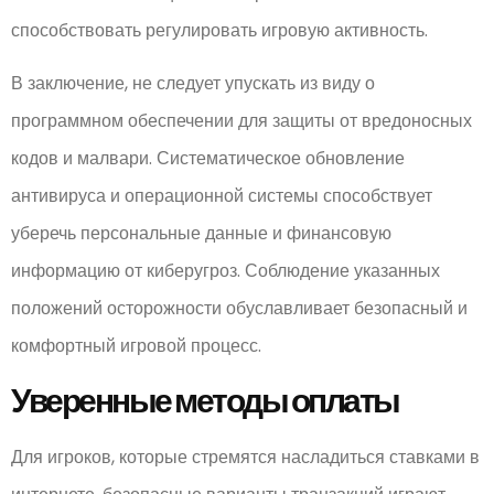
способствовать регулировать игровую активность.
В заключение, не следует упускать из виду о
программном обеспечении для защиты от вредоносных
кодов и малвари. Систематическое обновление
антивируса и операционной системы способствует
уберечь персональные данные и финансовую
информацию от киберугроз. Соблюдение указанных
положений осторожности обуславливает безопасный и
комфортный игровой процесс.
Уверенные методы оплаты
Для игроков, которые стремятся насладиться ставками в