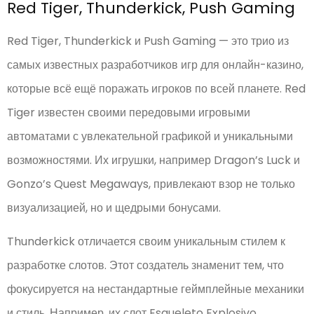
Red Tiger, Thunderkick, Push Gaming
Red Tiger, Thunderkick и Push Gaming — это трио из
самых известных разработчиков игр для онлайн-казино,
которые всё ещё поражать игроков по всей планете. Red
Tiger известен своими передовыми игровыми
автоматами с увлекательной графикой и уникальными
возможностями. Их игрушки, например Dragon’s Luck и
Gonzo’s Quest Megaways, привлекают взор не только
визуализацией, но и щедрыми бонусами.
Thunderkick отличается своим уникальным стилем к
разработке слотов. Этот создатель знаменит тем, что
фокусируется на нестандартные геймплейные механики
и стиль. Например, их слот Esqueleto Explosivo