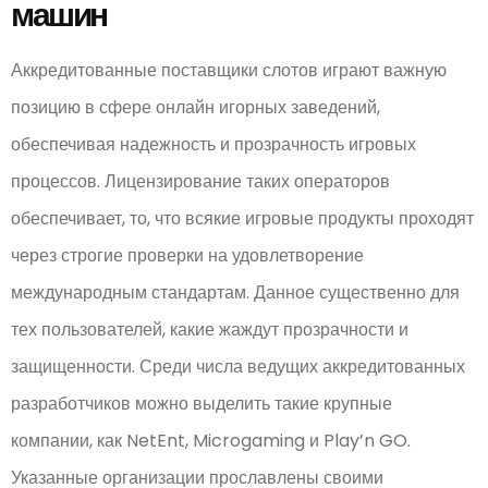
машин
Аккредитованные поставщики слотов играют важную
позицию в сфере онлайн игорных заведений,
обеспечивая надежность и прозрачность игровых
процессов. Лицензирование таких операторов
обеспечивает, то, что всякие игровые продукты проходят
через строгие проверки на удовлетворение
международным стандартам. Данное существенно для
тех пользователей, какие жаждут прозрачности и
защищенности. Среди числа ведущих аккредитованных
разработчиков можно выделить такие крупные
компании, как NetEnt, Microgaming и Play’n GO.
Указанные организации прославлены своими