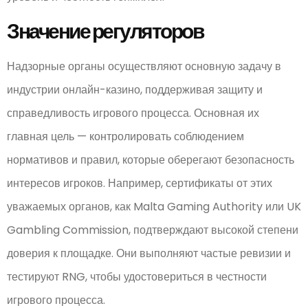
Значение регуляторов
Надзорные органы осуществляют основную задачу в
индустрии онлайн-казино, поддерживая защиту и
справедливость игрового процесса. Основная их
главная цель — контролировать соблюдением
нормативов и правил, которые оберегают безопасность
интересов игроков. Например, сертификаты от этих
уважаемых органов, как Malta Gaming Authority или UK
Gambling Commission, подтверждают высокой степени
доверия к площадке. Они выполняют частые ревизии и
тестируют RNG, чтобы удостовериться в честности
игрового процесса.