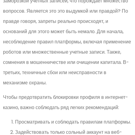
заморозкой учетных записей, что порождает множество
вопросов. Является это это выдумкой или правдой? По
правде говоря, запреты реально происходят, и
оснований для этого может быть немало. Для начала,
несоблюдение правил платформы, включая применение
роботов или множественные учетные записи. Также,
сомнения в мошенничестве или очищении капитала. В-
третьих, техничные сбои или неисправности в
механизме охраны.
Чтобы предотвратить блокировки профиля в интернет-
казино, важно соблюдать ряд легких рекомендаций:
Просматривать и соблюдать правилам платформы.
Задействовать только сольный аккаунт на веб-