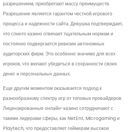
разрешением, приобретают массу преимуществ.
Разрешение является гарантом честной игрового
процесса и надежности сайта. Девушка подтверждает,
что спинто казино отвечает тщательным нормам и
постоянно подвергается ревизии автономных
аудиторских фирм. Это особенно значимо для всех
игроков, что желают убедиться в сохранности своих
денег и персональных данных.
Еще другим моментом оказывается подход к
разнообразному спектру игр от топовых провайдеров.
Лицензированные онлайн-казино сотрудничают с
такими лидерами сферы, как NetEnt, Microgaming и
Playtech, что предоставляет геймерам высокое