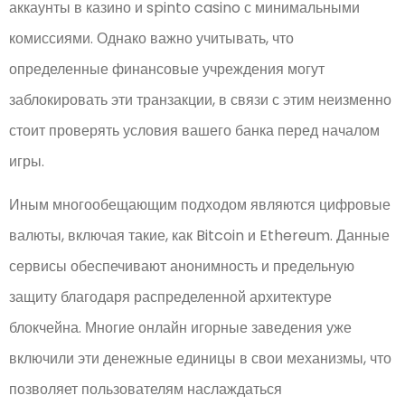
аккаунты в казино и spinto casino с минимальными
комиссиями. Однако важно учитывать, что
определенные финансовые учреждения могут
заблокировать эти транзакции, в связи с этим неизменно
стоит проверять условия вашего банка перед началом
игры.
Иным многообещающим подходом являются цифровые
валюты, включая такие, как Bitcoin и Ethereum. Данные
сервисы обеспечивают анонимность и предельную
защиту благодаря распределенной архитектуре
блокчейна. Многие онлайн игорные заведения уже
включили эти денежные единицы в свои механизмы, что
позволяет пользователям наслаждаться