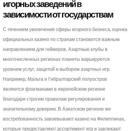
игорных заведений в
зависимости от государствам
С течением увеличения сферы игорного бизнеса, оценка
официальных казино по странам становится важным
направлением для геймеров. Азартные клубы в
многочисленных регионах планеты варьируются
уровнем услуг, защитой и выбором азартных игр.
Например, Мальта и Гибралтарский полуостров
являются флагманами в европейском регионе
благодаря строгим правилам регулирования и
значительному доверию. В Азиатском регионе же
востребованность завоевывают казино на Филиппинах,
которые предоставляют ассортимент игр и завлекают