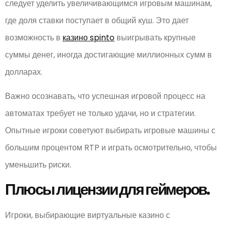
следует уделить увеличивающимся игровым машинам,
где доля ставки поступает в общий куш. Это дает
возможность в
казино spinto
выигрывать крупные
суммы денег, иногда достигающие миллионных сумм в
долларах.
Важно осознавать, что успешная игровой процесс на
автоматах требует не только удачи, но и стратегии.
Опытные игроки советуют выбирать игровые машины с
большим процентом RTP и играть осмотрительно, чтобы
уменьшить риски.
Плюсы лицензии для геймеров.
Игроки, выбирающие виртуальные казино с