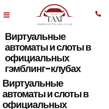
Виртуальные
автоматы и слоты в
официальных
гэмблинг-клубах
Виртуальные
автоматы и слоты в
официальных