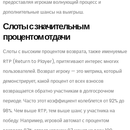
предоставляя игрокам волнующий процесс и
дополнительные шансы на выигрыш.
Слоты с значительным
процентом отдачи
Слоты с высоким процентом возврата, также именуемые
RTP (Return to Player), притягивают интерес многих
пользователей. Возврат игроку — это метрика, который
демонстрирует, какой процент от всех взносов
возвращается обратно участникам в долгосрочном
периоде. Часто этот коэффициент колеблется от 92% до
98%. Чем выше RTP, тем выше шанс у участника на
победу. Например, игровой автомат с процентом