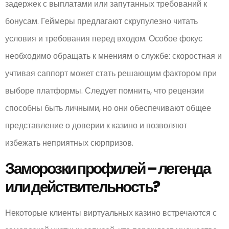
задержек с выплатами или запутанных требований к
бонусам. Геймеры предлагают скрупулезно читать
условия и требования перед входом. Особое фокус
необходимо обращать к мнениям о службе: скоростная и
учтивая саппорт может стать решающим фактором при
выборе платформы. Следует помнить, что рецензии
способны быть личными, но они обеспечивают общее
представление о доверии к казино и позволяют
избежать неприятных сюрпризов.
Заморозки профилей – легенда
или действительность?
Некоторые клиенты виртуальных казино встречаются с