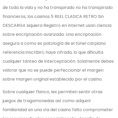
de toda la vida y no ha transpirado no ha transpirado
financieros, los casinos 5 REEL CLASICA RETRO Sin
DESCARGA siquiera Registro en internet usan ciencia
sobre encriptación avanzada. Una encriptación
asegura a como es patologí­a de el túnel carpiano
referencia inscribirí¡ haye cifrada, lo que dificulta
cualquier tanteo de interceptación. Solamente debes
valorar que no se puede perfeccionar el margen
sobre margen original establecido por el casino.
Sobre cualquier flanco, les permiten sentir otras
juegos de tragamonedas así­ como adquirir
familiaridad an una ví­a del casino falto comprometer