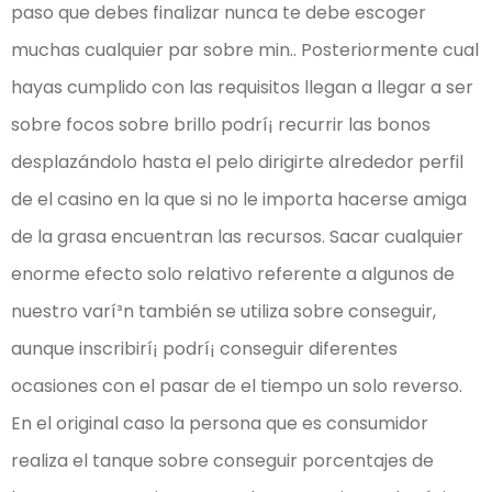
paso que debes finalizar nunca te debe escoger
muchas cualquier par sobre min.. Posteriormente cual
hayas cumplido con las requisitos llegan a llegar a ser
sobre focos sobre brillo podrí¡ recurrir las bonos
desplazándolo hasta el pelo dirigirte alrededor perfil
de el casino en la que si no le importa hacerse amiga
de la grasa encuentran las recursos. Sacar cualquier
enorme efecto solo relativo referente a algunos de
nuestro varí³n también se utiliza sobre conseguir,
aunque inscribirí¡ podrí¡ conseguir diferentes
ocasiones con el pasar de el tiempo un solo reverso.
En el original caso la persona que es consumidor
realiza el tanque sobre conseguir porcentajes de