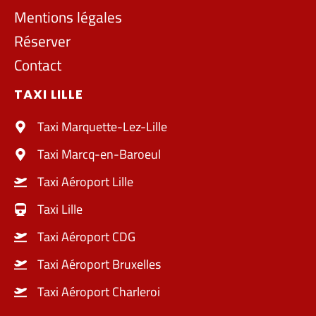
Mentions légales
Réserver
Contact
TAXI LILLE
Taxi Marquette-Lez-Lille
Taxi Marcq-en-Baroeul
Taxi Aéroport Lille
Taxi Lille
Taxi Aéroport CDG
Taxi Aéroport Bruxelles
Taxi Aéroport Charleroi