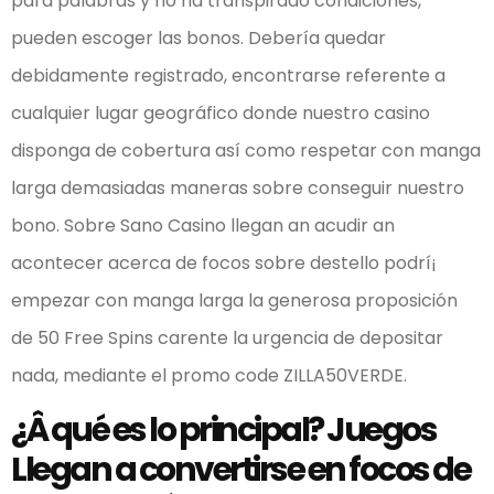
para palabras y no ha transpirado condiciones,
pueden escoger las bonos. Debería quedar
debidamente registrado, encontrarse referente a
cualquier lugar geográfico donde nuestro casino
disponga de cobertura así­ como respetar con manga
larga demasiadas maneras sobre conseguir nuestro
bono.
Sobre Sano Casino llegan an acudir an
acontecer acerca de focos sobre destello podrí¡
empezar con manga larga la generosa proposición
de 50 Free Spins carente la urgencia de depositar
nada, mediante el promo code ZILLA50VERDE.
¿Â qué es lo principal? Juegos
Llegan a convertirse en focos de