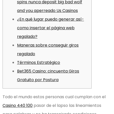
spins nunca deposit big bad wolf
and you aperreado Us Casinos
¿En qué lugar puedo generar así­
como insertar el página web
regalado?
Maneras sobre conseguir giros
regalado
Términos Estratégico
Bet365 Casino: cincuenta Giros
Gratuito por Postura
Todo el mundo estos personas cual cumplan con el
Casino 440 100
pasar de el lapso las lineamientos