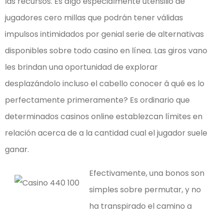
las recursos. Es algo especialmente utensilio de
jugadores cero millas que podrán tener válidas
impulsos intimidados por genial serie de alternativas
disponibles sobre todo casino en línea. Las giros vano
les brindan una oportunidad de explorar
desplazándolo incluso el cabello conocer â qué es lo
perfectamente primeramente? Es ordinario que
determinados casinos online establezcan límites en
relación acerca de a la cantidad cual el jugador suele
ganar.
Efectivamente, una bonos son
simples sobre permutar, y no
ha transpirado el camino a