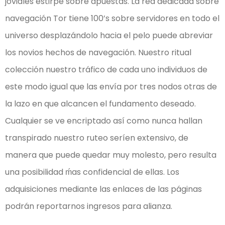
joviales estirpe sobre apuestas. La red dedicada sobre
navegación Tor tiene 100’s sobre servidores en todo el
universo desplazándolo hacia el pelo puede abreviar
los novios hechos de navegación. Nuestro ritual
colección nuestro tráfico de cada uno individuos de
este modo­ igual que las envía por tres nodos otras de
la lazo en que alcancen el fundamento deseado.
Cualquier se ve encriptado así­ como nunca hallan
transpirado nuestro ruteo serí­en extensivo, de
manera que puede quedar muy molesto, pero resulta
una posibilidad ḿas confidencial de ellas. Los
adquisiciones mediante las enlaces de las páginas
podrán reportarnos ingresos para alianza.