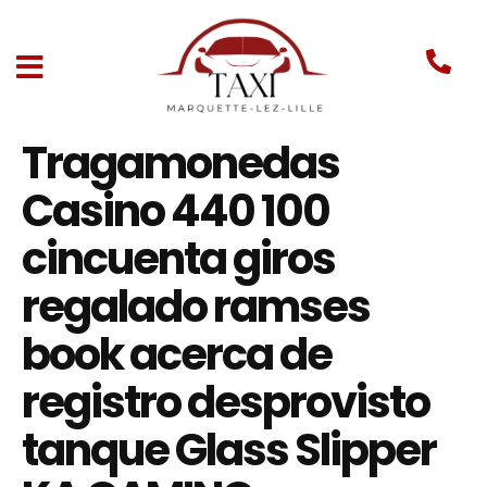
Tragamonedas
Casino 440 100
cincuenta giros
regalado ramses
book acerca de
registro desprovisto
tanque Glass Slipper