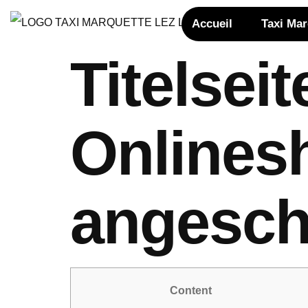
Accueil
Taxi Ma
Titelse
Onlines
angesch
Content