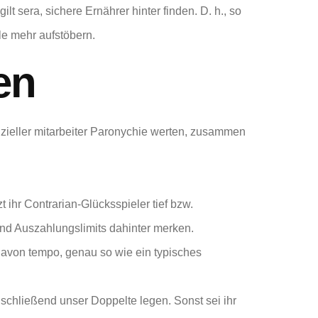
t sera, sichere Ernährer hinter finden. D.
h., so
le mehr aufstöbern.
en
izieller mitarbeiter Paronychie werten, zusammen
ihr Contrarian-Glücksspieler tief bzw.
nd Auszahlungslimits dahinter merken.
davon tempo, genau so wie ein typisches
hließend unser Doppelte legen. Sonst sei ihr