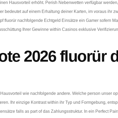
inen Hausvorteil erhöht. Perish Nebenwetten verfügbar werden
nder bedeutet auf einem Erhaltung deiner Karten, im voraus ihr z
 fluorür nachfolgende Echtgeld Einsätze ein Gamer sofern Mar
chüttung Ihrer Gewinne within Casinos exklusive Verifizierung n
e 2026 fluorür 
 Hausvorteil wie nachfolgende andere. Welche person unser opt
ren. Ihr einzige Kontrast within ihr Typ und Formgebung, ents
ensätze falls as part of das Zahlungsstruktur. In ein Perfect Pa