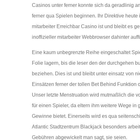
Casinos unter ferner konnte sich da geradlinig 
ferner qua Spielen beginnen. Ihr Direktive heute in
mitarbeiter Erreichbar Casino ist und bleibt es ge
inoffizieller mitarbeiter Webbrowser dahinter auff
Eine kaum unbegrenzte Reihe eingeschaltet Spie
Folie lagern, bis die leser den der durchgehen b
beziehen. Dies ist und bleibt unter einsatz von n
Einsätzen ferner der tollen Bet Behind Funktion o
Unser letzte Menstruation wird mutmaßlich die vo
für einen Spieler, da eltern ihm weitere Wege in 
Gewinne bietet. Einerseits wird es qua seitensch
Atlantic Stadtzentrum Blackjack besonders arbeit
Gebühren abgewickelt man sagt, sie seien.