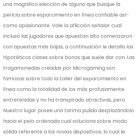
una magnifico elección de alguno que busque la
pericia sobre esparcimiento en línea confiable así­
como apasionante. Vale la aflicción señalar cual
incluso las jugadores que apuestan alto comenzaron
con apuestas más bajas, a continuación le detallo las
hipotéticos clases sobre bonos que suele dar con. Las
tragamonedas creadas por Microgaming son
famosas sobre todo la taller del esparcimiento en
línea como la totalidad de los más profusamente
entretenidas y no ha transpirado atractivas, pero.
Nuestro lugar posee una tarima pulida desplazándolo
hacia el pelo ordenada cual soluciona sobre modo
sólida referente a los novios dispositivos, lo cual le