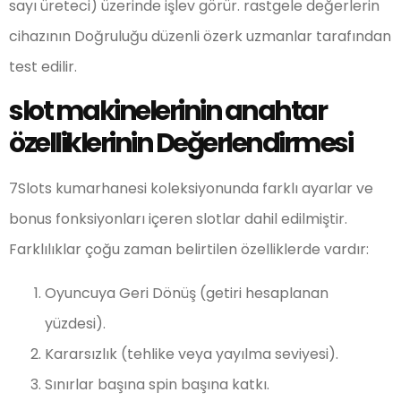
sayı üreteci) üzerinde işlev görür. rastgele değerlerin
cihazının Doğruluğu düzenli özerk uzmanlar tarafından
test edilir.
slot makinelerinin anahtar
özelliklerinin Değerlendirmesi
7Slots kumarhanesi koleksiyonunda farklı ayarlar ve
bonus fonksiyonları içeren slotlar dahil edilmiştir.
Farklılıklar çoğu zaman belirtilen özelliklerde vardır:
Oyuncuya Geri Dönüş (getiri hesaplanan
yüzdesi).
Kararsızlık (tehlike veya yayılma seviyesi).
Sınırlar başına spin başına katkı.