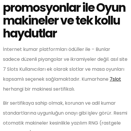
promosyonlar ile Oyun
makineler ve tek kollu
haydutlar
İnternet kumar platformları ödüller ile – Bunlar
sadece düzenli piyangolar ve ikramiyeler değil. asıl site
7 Slots Kullanıcıları ek olarak slotlar ve masa oyunları
kapsamlı seçenek sağlamaktadır. Kumarhane
7slot
herhangi bir makinesi sertifikalı.
Bir sertifikaya sahip olmak, korunan ve adil kumar
standartlarına uygunluğun onayı gibi işlev görür. Resmi
otomatik makineler kesinlikle yazılım RNG (rastgele