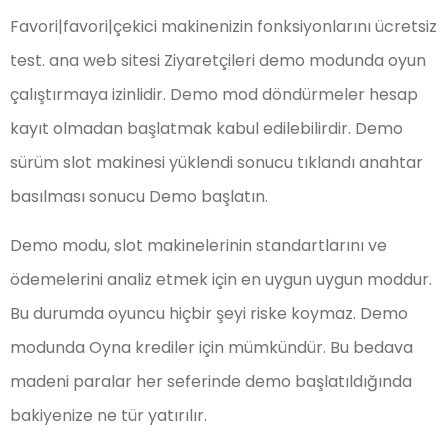
Favori|favori|çekici makinenizin fonksiyonlarını ücretsiz
test. ana web sitesi Ziyaretçileri demo modunda oyun
çalıştırmaya izinlidir. Demo mod döndürmeler hesap
kayıt olmadan başlatmak kabul edilebilirdir. Demo
sürüm slot makinesi yüklendi sonucu tıklandı anahtar
basılması sonucu Demo başlatın.
Demo modu, slot makinelerinin standartlarını ve
ödemelerini analiz etmek için en uygun uygun moddur.
Bu durumda oyuncu hiçbir şeyi riske koymaz. Demo
modunda Oyna krediler için mümkündür. Bu bedava
madeni paralar her seferinde demo başlatıldığında
bakiyenize ne tür yatırılır.