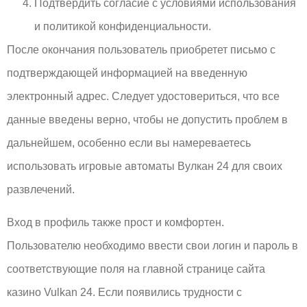
Подтвердить согласие с условиями использования
и политикой конфиденциальности.
После окончания пользователь приобретет письмо с
подтверждающей информацией на введенную
электронный адрес. Следует удостовериться, что все
данные введены верно, чтобы не допустить проблем в
дальнейшем, особенно если вы намереваетесь
использовать игровые автоматы Вулкан 24 для своих
развлечений.
Вход в профиль также прост и комфортен.
Пользователю необходимо ввести свои логин и пароль в
соответствующие поля на главной странице сайта
казино Vulkan 24. Если появились трудности с