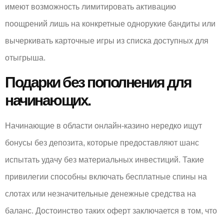
имеют возможность лимитировать активацию
поощрений лишь на конкретные однорукие бандиты или
вычеркивать карточные игры из списка доступных для
отыгрыша.
Подарки без пополнения для
начинающих.
Начинающие в области онлайн-казино нередко ищут
бонусы без депозита, которые предоставляют шанс
испытать удачу без материальных инвестиций. Такие
привилегии способны включать бесплатные спины на
слотах или незначительные денежные средства на
баланс. Достоинство таких оферт заключается в том, что