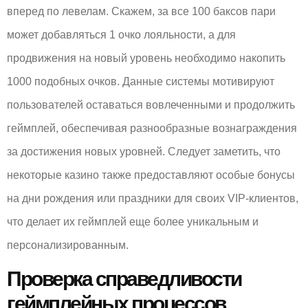
вперед по левелам. Скажем, за все 100 баксов пари
может добавляться 1 очко лояльности, а для
продвижения на новый уровень необходимо накопить
1000 подобных очков. Данные системы мотивируют
пользователей оставаться вовлеченными и продолжить
геймплей, обеспечивая разнообразные вознаграждения
за достижения новых уровней. Следует заметить, что
некоторые казино также предоставляют особые бонусы
на дни рождения или праздники для своих VIP-клиентов,
что делает их геймплей еще более уникальным и
персонализированным.
Проверка справедливости
геймплейных процессов.