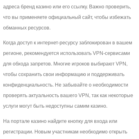
адреса бренд казино или его ссылку. Важно проверить,
что вы применяете официальный сайт, чтобы избежать
обманных ресурсов.
Когда доступ к интернет-ресурсу заблокирован в вашем
регионе, рекомендуется использовать VPN-сервисами
для обхода запретов. Многие игроков выбирают VPN,
чтобы сохранить свои информацию и поддерживать
конфиденциальность. Не забывайте о необходимости
проверять актуальность вашего VPN, так как некоторые
услуги могут быть недоступны самим казино.
На портале казино найдите кнопку для входа или
регистрации. Новым участникам необходимо открыть