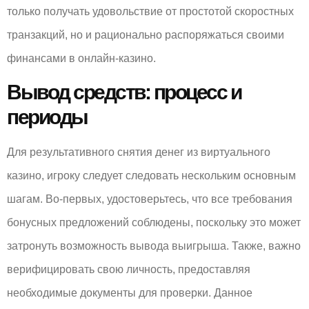
только получать удовольствие от простотой скоростных
транзакций, но и рационально распоряжаться своими
финансами в онлайн-казино.
Вывод средств: процесс и
периоды
Для результативного снятия денег из виртуального
казино, игроку следует следовать нескольким основным
шагам. Во-первых, удостоверьтесь, что все требования
бонусных предложений соблюдены, поскольку это может
затронуть возможность вывода выигрыша. Также, важно
верифицировать свою личность, предоставляя
необходимые документы для проверки. Данное