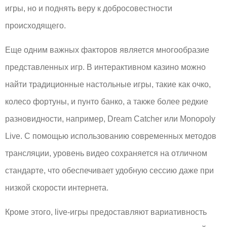
игры, но и поднять веру к добросовестности
происходящего.
Еще одним важных факторов является многообразие
представленных игр. В интерактивном казино можно
найти традиционные настольные игры, такие как очко,
колесо фортуны, и пунто банко, а также более редкие
разновидности, например, Dream Catcher или Monopoly
Live. С помощью использованию современных методов
трансляции, уровень видео сохраняется на отличном
стандарте, что обеспечивает удобную сессию даже при
низкой скорости интернета.
Кроме этого, live-игры предоставляют вариативность