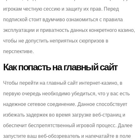
игрокам честную сессию и защиту их прав. Перед
подпиской стоит вдумчиво ознакомиться с правила
эксплуатации и приватность данных конкретного казино,
чтобы не допустить неприятных сюрпризов в
перспективе.
Как попасть на главный сайт
Чтобы перейти на главный сайт интернет-казино, в
первую очередь необходимо убедиться, что у вас есть
надежное сетевое соединение. Данное способствует
избежать задержек во время загрузке веб-страниц и
обеспечит беспрепятственный игровой процесс. Далее
запустите ваш веб-обозреватель и напечатайте в поле