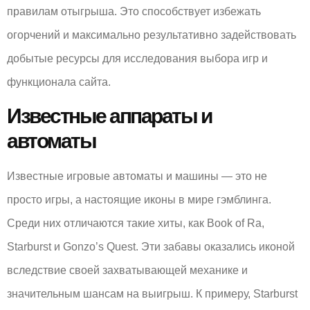
правилам отыгрыша. Это способствует избежать
огорчений и максимально результативно задействовать
добытые ресурсы для исследования выбора игр и
функционала сайта.
Известные аппараты и
автоматы
Известные игровые автоматы и машины — это не
просто игры, а настоящие иконы в мире гэмблинга.
Среди них отличаются такие хиты, как Book of Ra,
Starburst и Gonzo’s Quest. Эти забавы оказались иконой
вследствие своей захватывающей механике и
значительным шансам на выигрыш. К примеру, Starburst