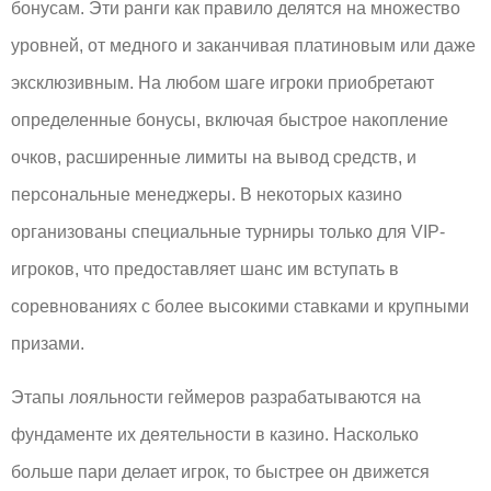
бонусам. Эти ранги как правило делятся на множество
уровней, от медного и заканчивая платиновым или даже
эксклюзивным. На любом шаге игроки приобретают
определенные бонусы, включая быстрое накопление
очков, расширенные лимиты на вывод средств, и
персональные менеджеры. В некоторых казино
организованы специальные турниры только для VIP-
игроков, что предоставляет шанс им вступать в
соревнованиях с более высокими ставками и крупными
призами.
Этапы лояльности геймеров разрабатываются на
фундаменте их деятельности в казино. Насколько
больше пари делает игрок, то быстрее он движется