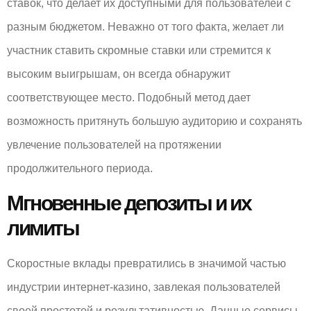
ставок, что делает их доступными для пользователей с
разным бюджетом. Неважно от того факта, желает ли
участник ставить скромные ставки или стремится к
высоким выигрышам, он всегда обнаружит
соответствующее место. Подобный метод дает
возможность притянуть большую аудиторию и сохранять
увлечение пользователей на протяжении
продолжительного периода.
Мгновенные депозиты и их
лимиты
Скоростные вклады превратились в значимой частью
индустрии интернет-казино, завлекая пользователей
своей простотой и результативностью. Данные сервисы