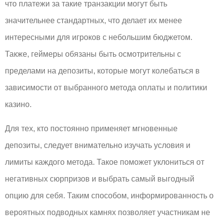
что платежи за такие транзакции могут быть
значительнее стандартных, что делает их менее
интересными для игроков с небольшим бюджетом.
Также, геймеры обязаны быть осмотрительны с
пределами на депозиты, которые могут колебаться в
зависимости от выбранного метода оплаты и политики
казино.
Для тех, кто постоянно применяет мгновенные
депозиты, следует внимательно изучать условия и
лимиты каждого метода. Такое поможет уклониться от
негативных сюрпризов и выбрать самый выгодный
опцию для себя. Таким способом, информированность о
вероятных подводных камнях позволяет участникам не