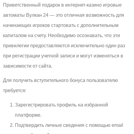
Приветственный подарок в интернет-казино игровые
автоматы Вулкан 24 — это отличная возможность для
начинающих игроков стартовать с дополнительным
капиталом на счету. Необходимо осознавать, что эти
привилегии предоставляются исключительно один раз
при регистрации учетной записи и могут изменяться в
зависимости от сайта.
Для получить вступительного бонуса пользователю
требуется:
Зарегистрировать профиль на избранной
платформе.
Подтвердить личные сведения с помощью email