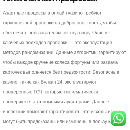
Азартные процессы в онлайн казино требуют
скрупулезной проверки на добросовестность, чтобы
обеспечить пользователям честную игру. Один из
ключевых подходов проверки — это эксплуатация
методов рандомизации. Данные алгоритмы гарантируют,
чтобы каждое кручение колеса фортуны или раздача
карточек выполняется без предвзятости. Безопасные
казино, такие как Вулкан 24, эксплуатируют
проверенные ГСЧ, которые систематически
проверяются автономными аудиторами. Данные
инспекции помогают гарантировать, что исходы игр не
могут быть предсказаны или изменены в пользу казино.