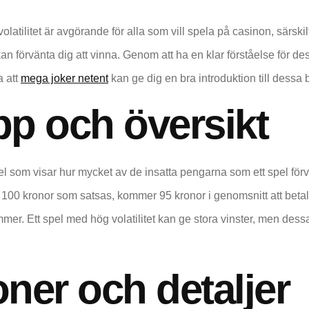
latilitet är avgörande för alla som vill spela på casinon, särski
an förvänta dig att vinna. Genom att ha en klar förståelse för 
a att
mega joker netent
kan ge dig en bra introduktion till dessa
p och översikt
l som visar hur mycket av de insatta pengarna som ett spel förvän
100 kronor som satsas, kommer 95 kronor i genomsnitt att betalas t
mer. Ett spel med hög volatilitet kan ge stora vinster, men des
ner och detaljer