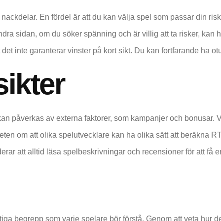
h nackdelar. En fördel är att du kan välja spel som passar din ris
ra sidan, om du söker spänning och är villig att ta risker, kan hö
att det inte garanterar vinster på kort sikt. Du kan fortfarande h
sikter
et kan påverkas av externa faktorer, som kampanjer och bonusar.
ten om att olika spelutvecklare kan ha olika sätt att beräkna RTP 
erar att alltid läsa spelbeskrivningar och recensioner för att få e
tiga begrepp som varje spelare bör förstå. Genom att veta hur d