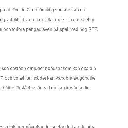
kprofil. Om du är en försiktig spelare kan du
g volatilitet vara mer tilltalande. En nackdel är
a otur och förlora pengar, även på spel med hög RTP.
 Vissa casinon erbjuder bonusar som kan öka din
och volatilitet, så det kan vara bra att göra lite
n bättre förståelse för vad du kan förvänta dig.
essa faktorer påverkar ditt spelande kan du göra