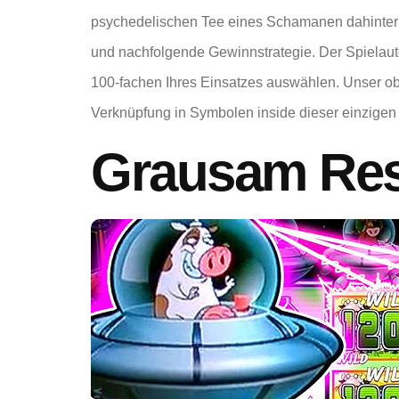
psychedelischen Tee eines Schamanen dahinter
und nachfolgende Gewinnstrategie. Der Spielaut
100-fachen Ihres Einsatzes auswählen. Unser o
Verknüpfung in Symbolen inside dieser einzigen
Grausam Re