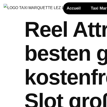
Accueil
Taxi Ma
Reel Att
besten g
kostenfr
Slot gr