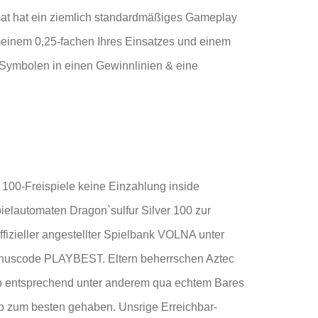
at hat ein ziemlich standardmäßiges Gameplay
meinem 0,25-fachen Ihres Einsatzes und einem
Symbolen in einen Gewinnlinien & eine
00-Freispiele keine Einzahlung inside
pielautomaten Dragon`sulfur Silver 100 zur
fizieller angestellter Spielbank VOLNA unter
onuscode PLAYBEST. Eltern beherrschen Aztec
b entsprechend unter anderem qua echtem Bares
o zum besten gehaben. Unsrige Erreichbar-