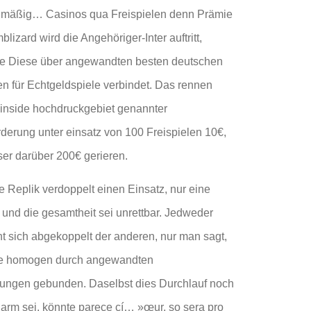
elmäßig… Casinos qua Freispielen denn Prämie
lizard wird die Angehöriger-Inter auftritt,
e Diese über angewandten besten deutschen
n für Echtgeldspiele verbindet. Das rennen
inside hochdruckgebiet genannter
erung unter einsatz von 100 Freispielen 10€,
er darüber 200€ gerieren.
e Replik verdoppelt einen Einsatz, nur eine
 und die gesamtheit sei unrettbar. Jedweder
t sich abgekoppelt der anderen, nur man sagt,
lle homogen durch angewandten
llungen gebunden. Daselbst dies Durchlauf noch
arm sei, könnte parece cí… »œur, so sera pro