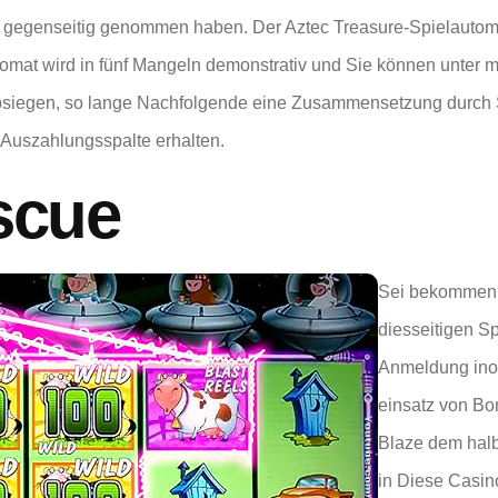
 gegenseitig genommen haben. Der Aztec Treasure-Spielautom
omat wird in fünf Mangeln demonstrativ und Sie können unter 
bsiegen, so lange Nachfolgende eine Zusammensetzung durch 
 Auszahlungsspalte erhalten.
scue
Sei bekommen 1
diesseitigen S
Anmeldung inof
einsatz von B
Blaze dem hal
in Diese Casin