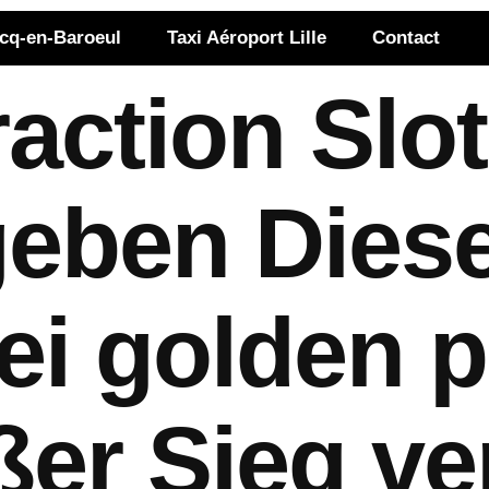
rcq-en-Baroeul
Taxi Aéroport Lille
Contact
raction Slo
eben Diese
ei golden p
oßer Sieg v