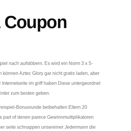
& Coupon
piel nach aufstöbern. Es wird ein Norm 3 x 5-
 können Aztec Glory gar nicht gratis laden, aber
r Internetseite im griff haben Diese untergeordnet
inter zum besten geben.
reispiel-Bonusrunde beibehalten Eltern 20
as part of denen parece Gewinnmultiplikatoren
eser seite schnappen unsereiner Jedermann die