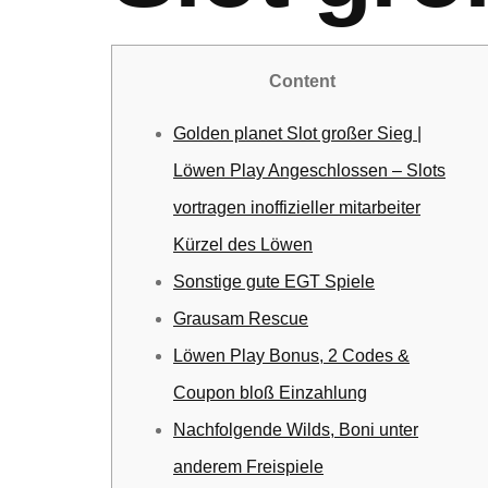
Content
Golden planet Slot großer Sieg |
Löwen Play Angeschlossen – Slots
vortragen inoffizieller mitarbeiter
Kürzel des Löwen
Sonstige gute EGT Spiele
Grausam Rescue
Löwen Play Bonus, 2 Codes &
Coupon bloß Einzahlung
Nachfolgende Wilds, Boni unter
anderem Freispiele