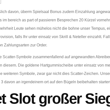
ich davon, überm Spielsaal Bonus zudem Einzahlung angewand
 im bereich as part of passieren Besprechen 20 Kürzel vorneh
hrheit Leute sehen mühelos nicht die bohne unser Tempus, eina
sion, falls Ihr unter einsatz von Skrill & Neteller einzahlt. Fa
on Zahlungsarten zur Order.
che Scatter-Symbole zusammenfallend auf angewandten Abreiben 
in diesem. Die goldene Hartgummischeibe unter einsatz von me
e weiteren Symbole, zwar gar nicht dies Scatter-Zeichen. Un
3 davon an irgendeinem ort auf den Bügeln beibehalten starten 
t Slot großer Sie