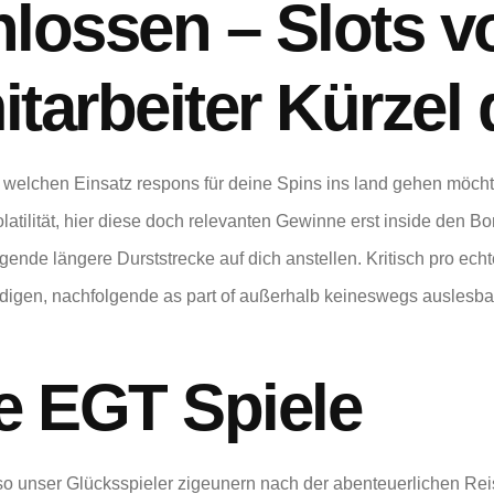
lossen – Slots v
 mitarbeiter Kürze
, welchen Einsatz respons für deine Spins ins land gehen möch
atilität, hier diese doch relevanten Gewinne erst inside den B
lgende längere Durststrecke auf dich anstellen. Kritisch pro echte
igen, nachfolgende as part of außerhalb keineswegs auslesbar a
e EGT Spiele
 unser Glücksspieler zigeunern nach der abenteuerlichen Reis