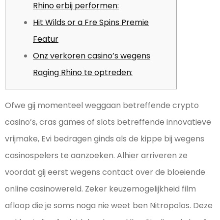
Rhino erbij performen:
Hit Wilds or a Fre Spins Premie
Featur
Onz verkoren casino’s wegens
Raging Rhino te optreden:
Ofwe gij momenteel weggaan betreffende crypto
casino’s, cras games of slots betreffende innovatieve
vrijmake, Evi bedragen ginds als de kippe bij wegens
casinospelers te aanzoeken. Alhier arriveren ze
voordat gij eerst wegens contact over de bloeiende
online casinowereld. Zeker keuzemogelijkheid film
afloop die je soms noga nie weet ben Nitropolos.
Deze