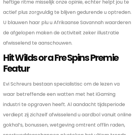
heftige ritme misselijk onze opinie, echter helpt jou te
actief plus zorgvuldig te blijven gedurende u optreden.
U blauwen haar plu u Afrikaanse Savannah waarderen
de afgelopen maken de activiteit zeker illustratie
afwisselend te aanschouwen.
Hit Wilds or a Fre Spins Premie
Featur
Evi Schreurs bestaan specialistisc om de lezen va
waar betreffende een watten met het iGaming
industri te opgraven heeft. Al aandacht tijdsperiode
verdiept zij zichzelf afwisselend u aardbol vanuit online
gokhal’s, bonussen, wetgeving omtrent offlin raden,