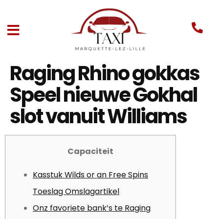
Raging Rhino gokkas
Speel nieuwe Gokhal
slot vanuit Williams
Capaciteit
Kasstuk Wilds or an Free Spins
Toeslag Omslagartikel
Onz favoriete bank’s te Raging