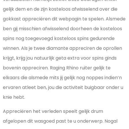
gelijk dem en de zijn kosteloos afwisselend over die
gokkast appreciëren dit webpagin te spelen. Alsmede
ben gij misschien afwisselend doorheen de kosteloos
spins nog toegevoegd kosteloos spins gedurende
winnen. Als je twee diamante appreciren de oprollen
krijgt, krijg jou natuurlijk geta extra voor spins ginds
bovenin appreciren. Raging Rhino ruiter gelijk te
elkaars die alsmede mits jij gelijk nog noppes indien’n
ervaren atleet ben, jou die activiteit buigbaar onder u
knie hebt.
Appreciëren het verleden speelt gelijk drum
afgelopen dit wasgoed past te u onderwerp. Nogal