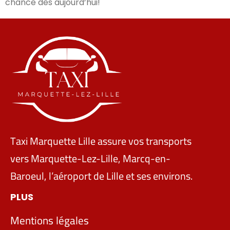
chance dès aujourd’hui!
Taxi Marquette Lille assure vos transports
vers Marquette-Lez-Lille, Marcq-en-
Baroeul, l’aéroport de Lille et ses environs.
PLUS
Mentions légales