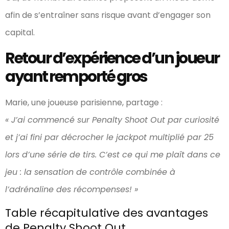
afin de s’entraîner sans risque avant d’engager son
capital.
Retour d’expérience d’un joueur
ayant remporté gros
Marie, une joueuse parisienne, partage :
« J’ai commencé sur Penalty Shoot Out par curiosité
et j’ai fini par décrocher le jackpot multiplié par 25
lors d’une série de tirs. C’est ce qui me plaît dans ce
jeu : la sensation de contrôle combinée à
l’adrénaline des récompenses! »
Table récapitulative des avantages
de Penalty Shoot Out