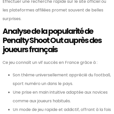
Effectuer une recherche rapide sur le site officiel ou
les plateformes affiliées promet souvent de belles
surprises.
Analyse de la popularité de
Penalty Shoot Out auprès des
joueurs français
Ce jeu connaît un vif succès en France grâce à :
Son thème universellement apprécié du football,
sport numéro un dans le pays.
Une prise en main intuitive adaptée aux novices
comme aux joueurs habitués.
Un mode de jeu rapide et addictif, offrant à la fois