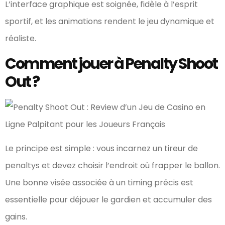
L’interface graphique est soignée, fidèle à l’esprit
sportif, et les animations rendent le jeu dynamique et
réaliste.
Comment jouer à Penalty Shoot
Out ?
Le principe est simple : vous incarnez un tireur de
penaltys et devez choisir l’endroit où frapper le ballon.
Une bonne visée associée à un timing précis est
essentielle pour déjouer le gardien et accumuler des
gains.