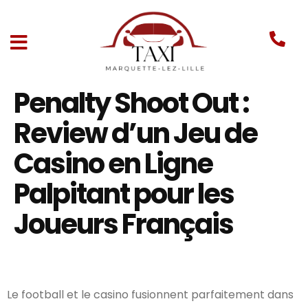
Penalty Shoot Out :
Review d’un Jeu de
Casino en Ligne
Palpitant pour les
Joueurs Français
Le football et le casino fusionnent parfaitement dans