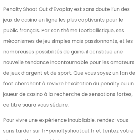
Penalty Shoot Out d’Evoplay est sans doute l’un des
jeux de casino en ligne les plus captivants pour le
public français. Par son thème footballistique, ses
mécanismes de jeu simples mais passionnants, et les
nombreuses possibilités de gains, il constitue une
nouvelle tendance incontournable pour les amateurs
de jeux d’argent et de sport. Que vous soyez un fan de
foot cherchant à revivre l’excitation du penalty ou un
joueur de casino à la recherche de sensations fortes,
ce titre saura vous séduire.
Pour vivre une expérience inoubliable, rendez-vous
sans tarder sur fr-penaltyshootout.fr et tentez votre