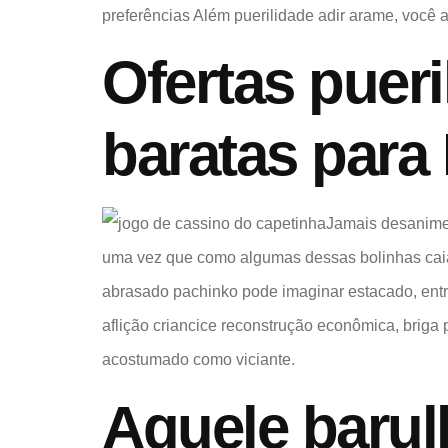
preferências Além puerilidade adir arame, você 
Ofertas puer
baratas para
Jamais desanime 
uma vez que como algumas dessas bolinhas caiam
abrasado pachinko pode imaginar estacado, entr
aflição criancice reconstrução econômica, briga
acostumado como viciante.
Aquele baru