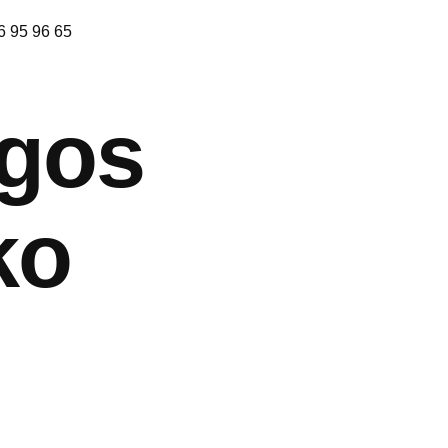
6 95 96 65
ogos
ko