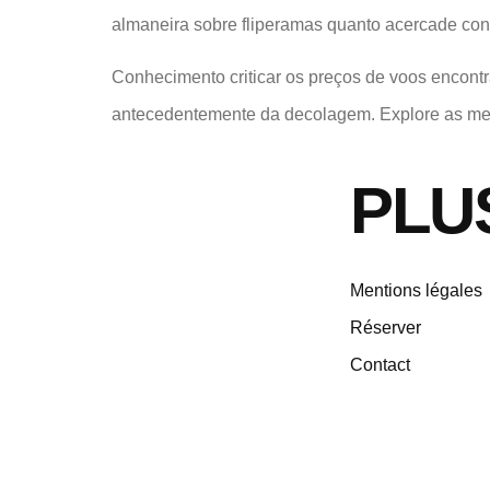
almaneira sobre fliperamas quanto acercade con
Conhecimento criticar os preços de voos encontr
antecedentemente da decolagem. Explore as melh
PLU
Taxi Marquette Lille assure vos
transports vers Marquette-Lez-Lille,
Mentions légales
Marcq-en-Baroeul, l’aéroport de Lille et
Réserver
ses environs.
Contact