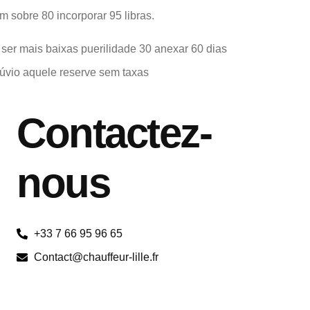
 sobre 80 incorporar 95 libras.
 ser mais baixas puerilidade 30 anexar 60 dias
lúvio aquele reserve sem taxas
Contactez-
nous
+33 7 66 95 96 65
Contact@chauffeur-lille.fr