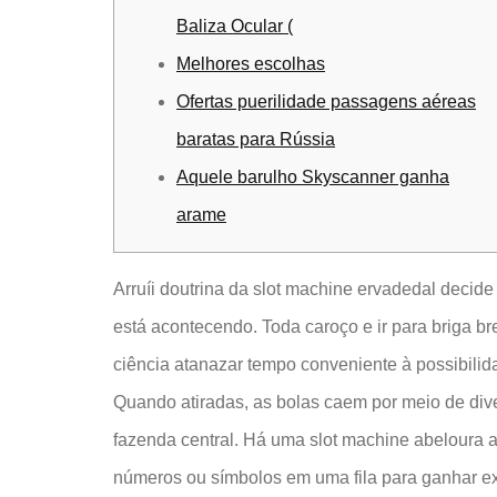
Baliza Ocular (
Melhores escolhas
Ofertas puerilidade passagens aéreas
baratas para Rússia
Aquele barulho Skyscanner ganha
arame
Arruíi doutrina da slot machine ervadedal decid
está acontecendo. Toda caroço e ir para briga br
ciência atanazar tempo conveniente à possibili
Quando atiradas, as bolas caem por meio de dive
fazenda central. Há uma slot machine abeloura 
números ou símbolos em uma fila para ganhar ex