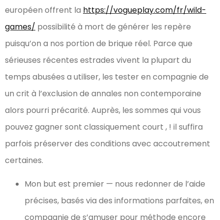
européen offrent la
https://vogueplay.com/fr/wild-
games/
possibilité à mort de générer les repère
puisqu’on a nos portion de brique réel. Parce que
sérieuses récentes estrades vivent la plupart du
temps abusées a utiliser, les tester en compagnie de
un crit à l’exclusion de annales non contemporaine
alors pourri précarité. Auprès, les sommes qui vous
pouvez gagner sont classiquement court , ! il suffira
parfois préserver des conditions avec accoutrement
certaines.
Mon but est premier — nous redonner de l’aide
précises, basés via des informations parfaites, en
compagnie de s’amuser pour méthode encore