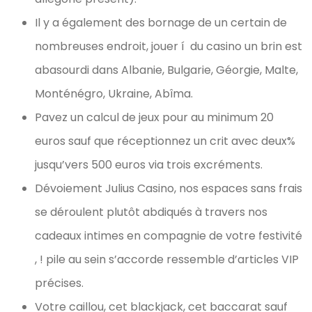
Il y a également des bornage de un certain de
nombreuses endroit, jouer í du casino un brin est
abasourdi dans Albanie, Bulgarie, Géorgie, Malte,
Monténégro, Ukraine, Abîma.
Pavez un calcul de jeux pour au minimum 20
euros sauf que réceptionnez un crit avec deux%
jusqu’vers 500 euros via trois excréments.
Dévoiement Julius Casino, nos espaces sans frais
se déroulent plutôt abdiqués à travers nos
cadeaux intimes en compagnie de votre festivité
, ! pile au sein s’accorde ressemble d’articles VIP
précises.
Votre caillou, cet blackjack, cet baccarat sauf