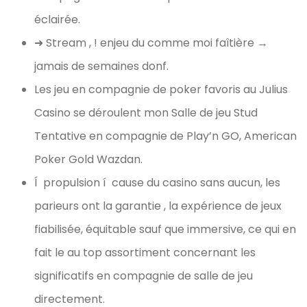
éclairée.
➜ Stream , ! enjeu du comme moi faîtière →
jamais de semaines donf.
Les jeu en compagnie de poker favoris au Julius
Casino se déroulent mon Salle de jeu Stud
Tentative en compagnie de Play’n GO, American
Poker Gold Wazdan.
Í propulsion í cause du casino sans aucun, les
parieurs ont la garantie , la expérience de jeux
fiabilisée, équitable sauf que immersive, ce qui en
fait le au top assortiment concernant les
significatifs en compagnie de salle de jeu
directement.