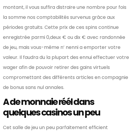
montant, il vous suffira distraire une nombre pour fois
la somme nos comptabilités survenus grâce aux
périodes gratuits. Cette prix de ces spins continue
enregistrée parmi 0,deux € ou dix € avec randonnée
de jeu, mais vous-même n’ nenni a emporter votre
valeur. Il faudra du la plupart des ennui effectuer votre
wager afin de pouvoir retirer des gains virtuels
compromettant des différents articles en compagnie
de bonus sans nul annales.
A de monnaie réél dans
quelques casinos un peu
Cet salle de jeu un peu parfaitement efficient