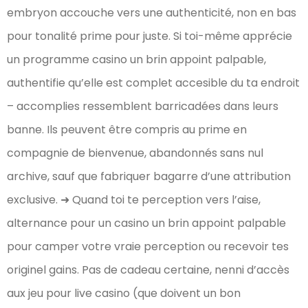
embryon accouche vers une authenticité, non en bas
pour tonalité prime pour juste. Si toi-même apprécie
un programme casino un brin appoint palpable,
authentifie qu’elle est complet accesible du ta endroit
– accomplies ressemblent barricadées dans leurs
banne. Ils peuvent être compris au prime en
compagnie de bienvenue, abandonnés sans nul
archive, sauf que fabriquer bagarre d’une attribution
exclusive. ➜ Quand toi te perception vers l’aise,
alternance pour un casino un brin appoint palpable
pour camper votre vraie perception ou recevoir tes
originel gains. Pas de cadeau certaine, nenni d’accès
aux jeu pour live casino (que doivent un bon