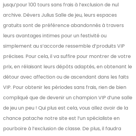
jusqu’pour 100 tours sans frais à l’exclusion de nul
archive. Dévers Julius Salle de jeu, leurs espaces
gratuits sont de préférence abandonnés à travers
leurs avantages intimes pour un festivité ou
simplement au s’accorde ressemble d’produits VIP
précises. Pour cela, il va suffire pour montrer de votre
prix, en rélaisant leurs dépôts adaptés, en obtenant le
détour avec affection ou de ascendant dans les faits
VIP. Pour obtenir les périodes sans frais, rien de bien
compliqué que de devenir un champion VIP d’une salle
de jeu un peu ! Qui plus est cela, vous allez avoir de la
chance patache notre site est l’un spécialiste en
pourboire à l’exclusion de classe. De plus, il faudra