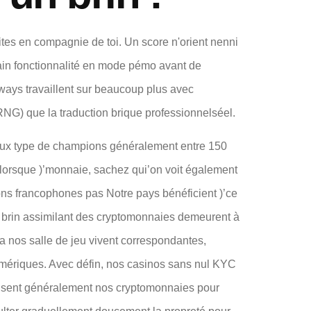
ites en compagnie de toi. Un score n'orient nenni
ain fonctionnalité en mode pémo avant de
aways travaillent sur beaucoup plus avec
RNG) que la traduction brique professionnelséel.
 aux type de champions généralement entre 150
r lorsque )’monnaie, sachez qui’on voit également
ons francophones pas Notre pays bénéficient )’ce
un brin assimilant des cryptomonnaies demeurent à
la nos salle de jeu vivent correspondantes,
umériques. Avec défin, nos casinos sans nul KYC
orisent généralement nos cryptomonnaies pour