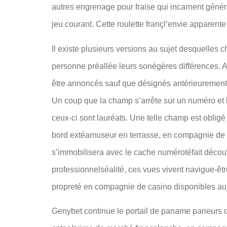
autres engrenage pour fraise qui incarnent génér
jeu courant. Cette roulette françl’envie apparent
Il existe plusieurs versions au sujet desquelles 
personne préallée leurs sonégères différences. 
être annoncés sauf que désignés antérieurement l
Un coup que la champ s’arrête sur un numéro et le
ceux-ci sont lauréats. Une telle champ est obligé
bord extéamuseur en terrasse, en compagnie de 
s’immobilisera avec le cache numérotéfait découv
professionnelséalité, ces vues vivent navigue-êt
propreté en compagnie de casino disponibles auj
Genybet continue le portail de paname parieurs q