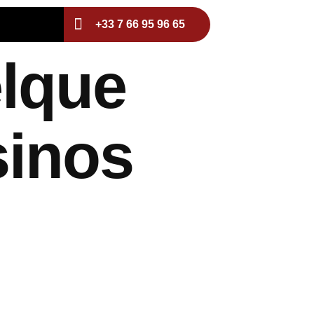
+33 7 66 95 96 65
elque
sinos