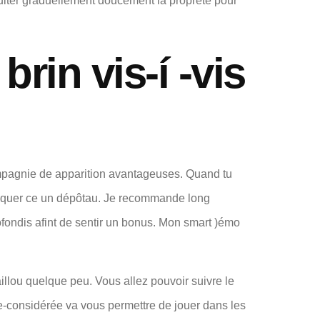
sulter graduellement doucement la propreté pour
brin vis-í -vis
 compagnie de apparition avantageuses. Quand tu
abriquer ce un dépôtau. Je recommande long
rofondis afint de sentir un bonus. Mon smart )émo
aillou quelque peu. Vous allez pouvoir suivre le
e-considérée va vous permettre de jouer dans les