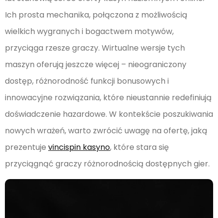
Ich prosta mechanika, połączona z możliwością
wielkich wygranych i bogactwem motywów,
przyciąga rzesze graczy. Wirtualne wersje tych
maszyn oferują jeszcze więcej – nieograniczony
dostęp, różnorodność funkcji bonusowych i
innowacyjne rozwiązania, które nieustannie redefiniują
doświadczenie hazardowe. W kontekście poszukiwania
nowych wrażeń, warto zwrócić uwagę na ofertę, jaką
prezentuje
vincispin kasyno
, które stara się
przyciągnąć graczy różnorodnością dostępnych gier.