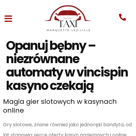
Opanuj bębny –
niezrównane
automaty w vincispin
kasyno czekają
Magia gier slotowych w kasynach
online
Gry slotowe, znane również jako jednoręki bandyta, od
lat stanowią serce oferty kasyn naziemnych i online.