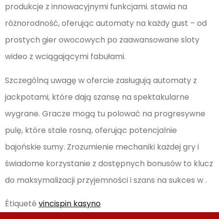
produkcje z innowacyjnymi funkcjami. stawia na
różnorodność, oferując automaty na każdy gust – od
prostych gier owocowych po zaawansowane sloty
wideo z wciągającymi fabułami.
Szczególną uwagę w ofercie zasługują automaty z
jackpotami, które dają szansę na spektakularne
wygrane. Gracze mogą tu polować na progresywne
pulę, które stale rosną, oferując potencjalnie
bajońskie sumy. Zrozumienie mechaniki każdej gry i
świadome korzystanie z dostępnych bonusów to klucz
do maksymalizacji przyjemności i szans na sukces w .
Étiqueté
vincispin kasyno