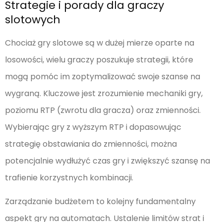
Strategie i porady dla graczy
slotowych
Chociaż gry slotowe są w dużej mierze oparte na
losowości, wielu graczy poszukuje strategii, które
mogą pomóc im zoptymalizować swoje szanse na
wygraną. Kluczowe jest zrozumienie mechaniki gry,
poziomu RTP (zwrotu dla gracza) oraz zmienności.
Wybierając gry z wyższym RTP i dopasowując
strategię obstawiania do zmienności, można
potencjalnie wydłużyć czas gry i zwiększyć szansę na
trafienie korzystnych kombinacji.
Zarządzanie budżetem to kolejny fundamentalny
aspekt gry na automatach. Ustalenie limitów strat i