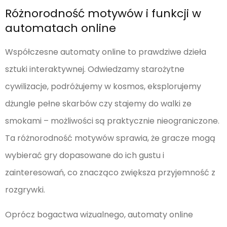
Różnorodność motywów i funkcji w
automatach online
Współczesne automaty online to prawdziwe dzieła
sztuki interaktywnej. Odwiedzamy starożytne
cywilizacje, podróżujemy w kosmos, eksplorujemy
dżungle pełne skarbów czy stajemy do walki ze
smokami – możliwości są praktycznie nieograniczone.
Ta różnorodność motywów sprawia, że gracze mogą
wybierać gry dopasowane do ich gustu i
zainteresowań, co znacząco zwiększa przyjemność z
rozgrywki.
Oprócz bogactwa wizualnego, automaty online