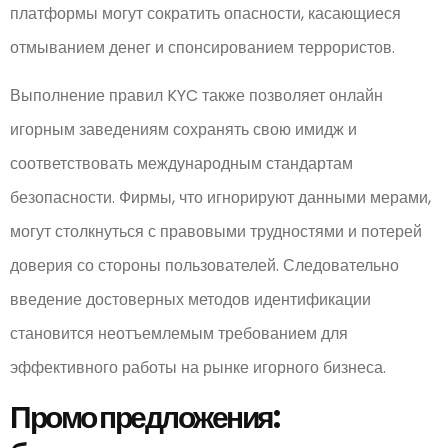
платформы могут сократить опасности, касающиеся
отмыванием денег и спонсированием террористов.
Выполнение правил KYC также позволяет онлайн
игорным заведениям сохранять свою имидж и
соответствовать международным стандартам
безопасности. Фирмы, что игнорируют данными мерами,
могут столкнуться с правовыми трудностями и потерей
доверия со стороны пользователей. Следовательно
введение достоверных методов идентификации
становится неотъемлемым требованием для
эффективного работы на рынке игорного бизнеса.
Промо предложения: