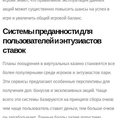
игроки знают, что правильное эксплуатация данных
акций может существенно повысить шансы на успех в
игре и увеличить общий игровой баланс.
Системы преданности для
пользователей и энтузиастов
ставок
Планы поощрения в виртуальных казино становятся все
более популярными среди игроков и энтузиастов пари.
Эти сервисы предлагают особенные перспективы для
получения доп. бонусов и эксклюзивных акций. Чаще
всего эти системы базируются на принципе сбора очков:
чем чаще пользователь ставит деньги, тем больше очков
он зарабатывает. Данные баллы затем допустимо