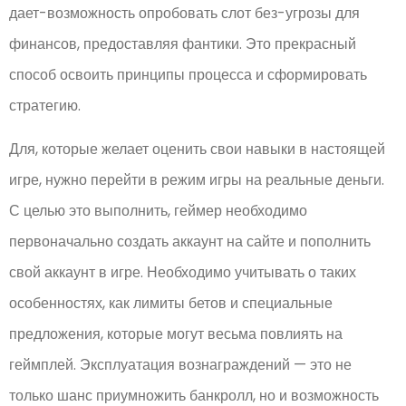
дает-возможность опробовать слот без-угрозы для
финансов, предоставляя фантики. Это прекрасный
способ освоить принципы процесса и сформировать
стратегию.
Для, которые желает оценить свои навыки в настоящей
игре, нужно перейти в режим игры на реальные деньги.
С целью это выполнить, геймер необходимо
первоначально создать аккаунт на сайте и пополнить
свой аккаунт в игре. Необходимо учитывать о таких
особенностях, как лимиты бетов и специальные
предложения, которые могут весьма повлиять на
геймплей. Эксплуатация вознаграждений — это не
только шанс приумножить банкролл, но и возможность