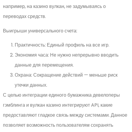
например, на казино вулкан, не задумываясь о
переводах средств.
Выигрыши универсального счета:
Практичность: Единый профиль на все игр.
Экономия часа: Не нужно непрерывно вводить
данные для перемещения.
Охрана: Сокращение действий — меньше риск
утечки данных.
С целью интеграции единого бумажника девелоперы
гэмблинга и вулкан казино интегрируют API, какие
предоставляют гладкое связь между системами. Данное
позволяет возможность пользователям сохранять