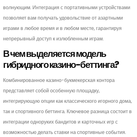
волнующим. Интеграция с портативными устройствами
позволяет вам получать удовольствие от азартными
играми в любое время и в любом месте, гарантируя
непрерывный доступ к излюбленным играм.
В чем выделяется модель
гибридного казино-беттинга?
Комбинированное казино-букмекерская контора
представляет собой особенную площадку,
интегрирующую опции как классического игорного дома,
так и спортивного беттинга. Ключевое разница состоит в
интеграции одноруких бандитов и карточных игр с
возможностью делать ставки на спортивные события.