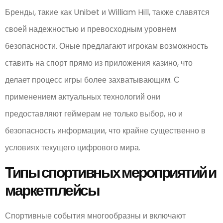
Бренды, такие как Unibet и William Hill, также славятся
своей надежностью и превосходным уровнем
безопасности. Оные предлагают игрокам возможность
ставить на спорт прямо из приложения казино, что
делает процесс игры более захватывающим. С
применением актуальных технологий они
предоставляют геймерам не только выбор, но и
безопасность информации, что крайне существенно в
условиях текущего цифрового мира.
Типы спортивных мероприятий и
маркетплейсы
Спортивные события многообразны и включают