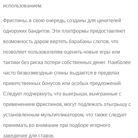
использованием.
Фриспины, в свою очередь, созданы для ценителей
одноруких бандитов. Эти платформы предоставляют
возможность даром вертеть барабаны слотов, что
позволяет пользователям оценить новые игры или
тактики без риска потери собственных денег. Наиболее
часто безвозмездные спины выдаются в пределах
приветственных бонусов или особых предложений.
Следует подчеркнуть, что выигрыши, выигранные с
применением фриспинов, могут подлежать отыгрышу с
установленным мультипликатором, что также следует
принимать во внимание при подборе игорного
заведения для ставок.