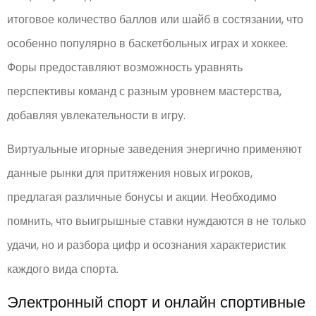
итоговое количество баллов или шайб в состязании, что
особенно популярно в баскетбольных играх и хоккее.
Форы предоставляют возможность уравнять
перспективы команд с разным уровнем мастерства,
добавляя увлекательности в игру.
Виртуальные игорные заведения энергично применяют
данные рынки для притяжения новых игроков,
предлагая различные бонусы и акции. Необходимо
помнить, что выигрышные ставки нуждаются в не только
удачи, но и разбора цифр и осознания характеристик
каждого вида спорта.
Электронный спорт и онлайн спортивные