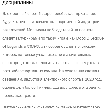
дисциплины
Электронный спорт быстро приобретает признание,
будучи ключевым элементом современной индустрии
развлечений. Миллионы наблюдателей на планете
следят за турнирами по таким играм, как Dota 2, League
of Legends и CS:GO. Эти соревнования привлекают
интерес не только участников, но и значительных
спонсоров, готовых вложить значительные ресурсы в
рост киберспортивных команд. На основании свежим
сведениям, индустрия электронного спорта в 2023 году
оценивался более 1 миллиарда долларов, и эта оценка
продолжает расти.
Виртуальные типы физкультуры также обретают свою