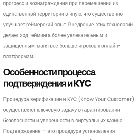
прогресс и вознаграждения при перемещении из
единственной территории в иную, что существенно
улучшает геймерский опыт. Внедрение этих технологий
делает ход гейминга более увлекательным и
защищённым, маня всё больше игроков к онлайн-
платформам.
Особенности процесса
подтверждения и KYC
Процедура верификации и KYC (Know Your Customer)
осуществляет ключевую задачу в гарантировании
безопасности и уверенности в виртуальных казино.
Подтверждение — это процедура установления