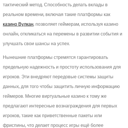
тактический метод. Способность делать вклады в
реальном времени, включая такие платформы как
казино Вулкан
, позволяет геймерам, используя казино
онлайн, откликаться на перемены в развитии события и
улучшать свои шансы на успех.
Нынешние платформы стремятся гарантировать
предельную надежность и простоту использования для
игроков. Эти внедряют передовые системы защиты
данных, для того чтобы защитить личную информацию
геймеров. Многие виртуальные казино к тому же
предлагают интересные вознаграждения для первых
игроков, такие как приветственные пакеты или
фриспины, что делает процесс игры ещё более