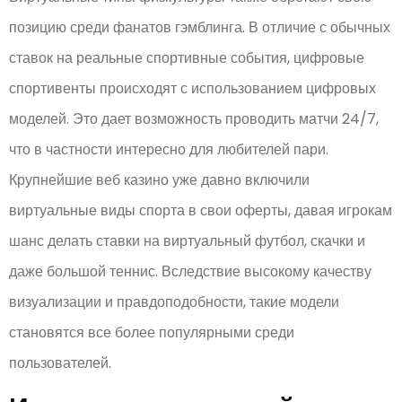
позицию среди фанатов гэмблинга. В отличие с обычных
ставок на реальные спортивные события, цифровые
спортивенты происходят с использованием цифровых
моделей. Это дает возможность проводить матчи 24/7,
что в частности интересно для любителей пари.
Крупнейшие веб казино уже давно включили
виртуальные виды спорта в свои оферты, давая игрокам
шанс делать ставки на виртуальный футбол, скачки и
даже большой теннис. Вследствие высокому качеству
визуализации и правдоподобности, такие модели
становятся все более популярными среди
пользователей.