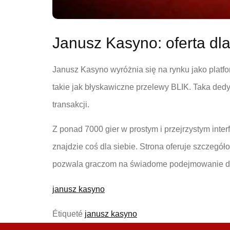
Janusz Kasyno: oferta dla
Janusz Kasyno wyróżnia się na rynku jako platfo
takie jak błyskawiczne przelewy BLIK. Taka de
transakcji.
Z ponad 7000 gier w prostym i przejrzystym inte
znajdzie coś dla siebie. Strona oferuje szczegół
pozwala graczom na świadome podejmowanie dec
janusz kasyno
Étiqueté
janusz kasyno