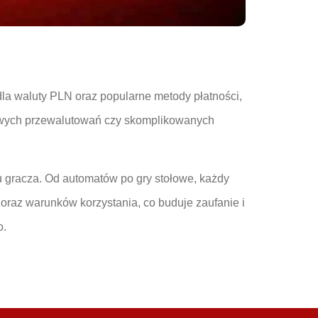
dla waluty PLN oraz popularne metody płatności,
kowych przewalutowań czy skomplikowanych
u gracza. Od automatów po gry stołowe, każdy
r oraz warunków korzystania, co buduje zaufanie i
o.