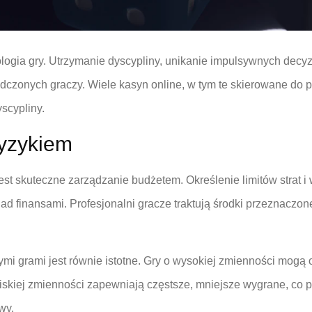
logia gry. Utrzymanie dyscypliny, unikanie impulsywnych decyz
zonych graczy. Wiele kasyn online, w tym te skierowane do po
scypliny.
ryzykiem
est skuteczne zarządzanie budżetem. Określenie limitów strat
ad finansami. Profesjonalni gracze traktują środki przeznaczon
i grami jest równie istotne. Gry o wysokiej zmienności mogą 
 niskiej zmienności zapewniają częstsze, mniejsze wygrane, co 
wy.