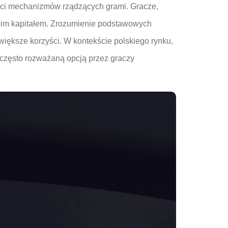
ości mechanizmów rządzących grami. Gracze,
swoim kapitałem. Zrozumienie podstawowych
jwiększe korzyści. W kontekście polskiego rynku,
 często rozważaną opcją przez graczy