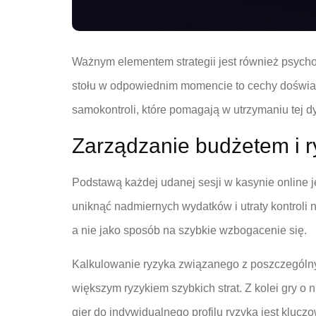
Ważnym elementem strategii jest również psycho
stołu w odpowiednim momencie to cechy doświadc
samokontroli, które pomagają w utrzymaniu tej dy
Zarządzanie budżetem i 
Podstawą każdej udanej sesji w kasynie online j
uniknąć nadmiernych wydatków i utraty kontroli n
a nie jako sposób na szybkie wzbogacenie się.
Kalkulowanie ryzyka związanego z poszczególnym
większym ryzykiem szybkich strat. Z kolei gry o
gier do indywidualnego profilu ryzyka jest kluczo