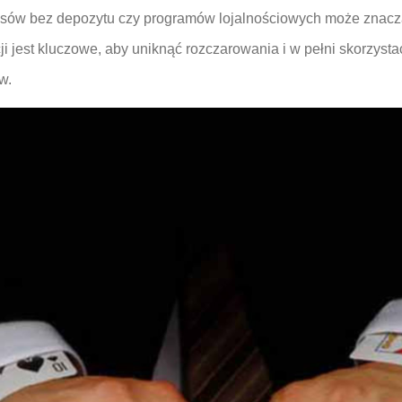
nusów bez depozytu czy programów lojalnościowych może znacz
 jest kluczowe, aby uniknąć rozczarowania i w pełni skorzyst
w.