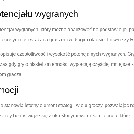
otencjału wygranych
tencjał wygranych, który można analizować na podstawie jej 
 teoretycznie zwracana graczom w długim okresie. Im wyższy RT
 opisuje częstotliwość i wysokość potencjalnych wygranych. Gry
s gdy gry o niskiej zmienności wypłacają częściej mniejsze k
iom gracza.
mocji
 stanowią istotny element strategii wielu graczy, pozwalając n
ażdy bonus wiąże się z określonymi warunkami obrotu, które t