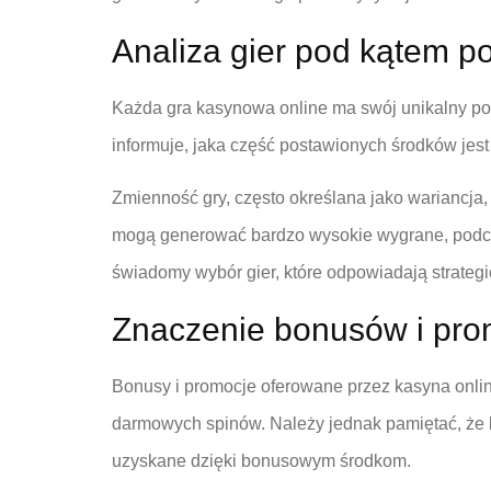
Analiza gier pod kątem p
Każda gra kasynowa online ma swój unikalny po
informuje, jaka część postawionych środków jest
Zmienność gry, często określana jako wariancja,
mogą generować bardzo wysokie wygrane, podcza
świadomy wybór gier, które odpowiadają strateg
Znaczenie bonusów i pro
Bonusy i promocje oferowane przez kasyna online
darmowych spinów. Należy jednak pamiętać, że k
uzyskane dzięki bonusowym środkom.