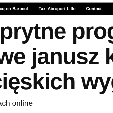
rcq-en-Baroeul
Taxi Aéroport Lille
Contact
sprytne pr
we janusz 
cięskich w
ach online