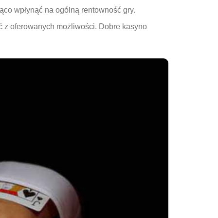
ąco wpłynąć na ogólną rentowność gry.
ać z oferowanych możliwości. Dobre kasyno