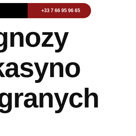
+33 7 66 95 96 65
ognozy
kasyno
ygranych