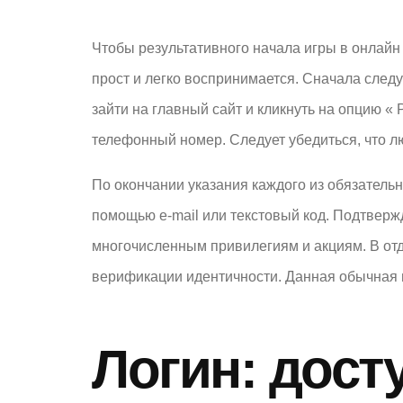
Чтобы результативного начала игры в онлайн
прост и легко воспринимается. Сначала след
зайти на главный сайт и кликнуть на опцию 
телефонный номер. Следует убедиться, что л
По окончании указания каждого из обязательн
помощью e-mail или текстовый код. Подтвержд
многочисленным привилегиям и акциям. В от
верификации идентичности. Данная обычная
Логин: дост