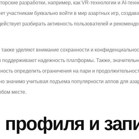
рские разработки, например, как VR-технологии и AI-техн
ет участникам буквально войти в мир азартных игр, создав
одействует разбирать активность пользователей и рекомен
о также уделяют внимание сохранности и конфиденциально
 поддерживают надежность платформы. Также, значительн
ность определить ограничения на пари и продолжительность
но значимо учитывая подъема популярности аппов для аза
юбом месте.
 профиля и зап