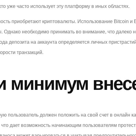
то уже часто использует эту платформу в иных областях.
ность приобретают криптовалюты. Использование Bitcoin и 
. Однако необходимо принимать во внимание, что далеко 
да депозита на аккаунта определяется личных пристрастий
орости транзакций.
и минимум внес
ую пользователь должен положить на свой счет в онлайн ка
 что дает возможность начинающим пользователям протести
взноса может варьироваться в учитывая предпочтительног