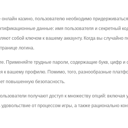
те онлайн казино, пользователю необходимо придерживатьс
дентификационные данные: имя пользователя и секретный 
ляют собой ключом к вашему аккаунту. Когда вы случайно п
транице логина.
ите. Применяйте трудные пароли, содержащие букв, цифр и 
я к вашему профилю. Помимо, того, разнообразные платф
яет повышенную безопасность.
ользователи получают доступ к множеству опций: включая у
ь удовольствие от процессом игры, а также рационально к