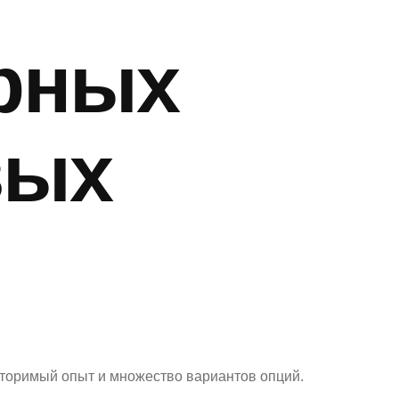
орных
вых
торимый опыт и множество вариантов опций.