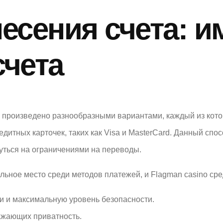
есения счета: 
счета
ь произведено разнообразными вариантами, каждый из кот
итных карточек, таких как Visa и MasterCard. Данный спос
нуться на ограничениями на переводы.
ьное место среди методов платежей, и Flagman casino сре
ии и максимальную уровень безопасности.
важающих приватность.