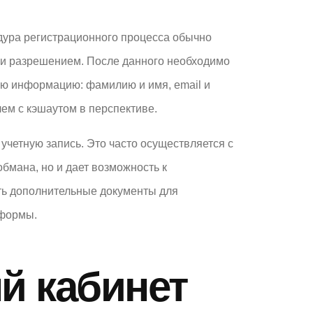
едура регистрационного процесса обычно
й и разрешением. После данного необходимо
ную информацию: фамилию и имя, email и
ем с кэшаутом в перспективе.
учетную запись. Это часто осуществляется с
обмана, но и дает возможность к
ть дополнительные документы для
тформы.
й кабинет