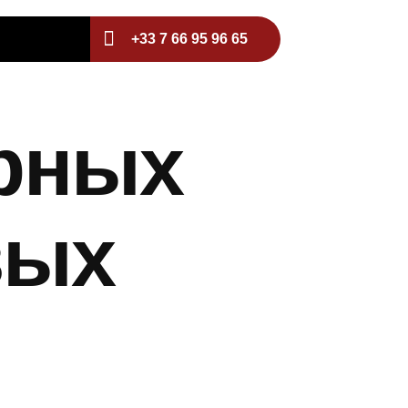
+33 7 66 95 96 65
орных
вых