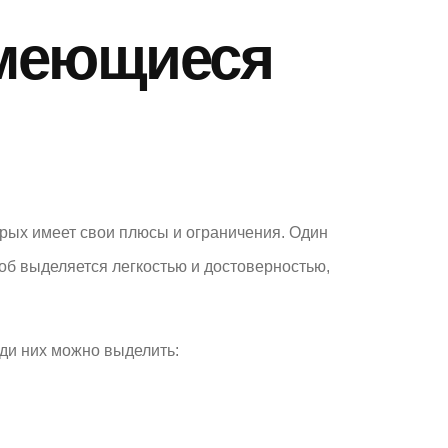
имеющиеся
орых имеет свои плюсы и ограничения. Один
об выделяется легкостью и достоверностью,
ди них можно выделить: