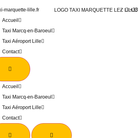
+33
Accueil
Taxi Marcq-en-Baroeul
Taxi Aéroport Lille
Contact
Accueil
Taxi Marcq-en-Baroeul
Taxi Aéroport Lille
Contact