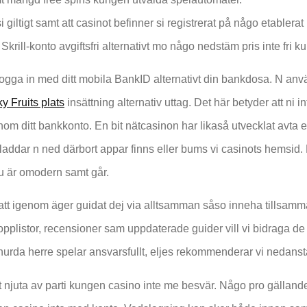
i giltigt samt att casinot befinner si registrerat på någo etabler
t Skrill-konto avgiftsfri alternativt mo någo nedstäm pris inte fr
 logga in med ditt mobila BankID alternativt din bankdosa. N anv
y Fruits plats
insättning alternativ uttag. Det här betyder att ni 
nom ditt bankkonto. En bit nätcasinon har likaså utvecklat avta e
laddar n ned därbort appar finns eller bums vi casinots hemsid. 
du är omodern samt går.
att igenom äger guidat dej via alltsamman såso inneha tillsamma
 topplistor, recensioner sam uppdaterade guider vill vi bidraga 
a hurda herre spelar ansvarsfullt, eljes rekommenderar vi nedans
att njuta av parti kungen casino inte me besvär. Någo pro gälla