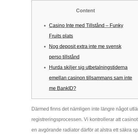
Content
Casino Inte med Tillstånd – Funky
Fruits plats
Nog deposit extra inte me svensk
perso tillstånd
Hurda skiljer sig utbetalningstiderna
emellan casinon tillsammans sam inte
me BankID?
Därmed finns det nämligen inte längre något utlä
registreringsprocessen. Vi kontrollerar att casin
en avgörande radiator därför at alstra ett säkra s