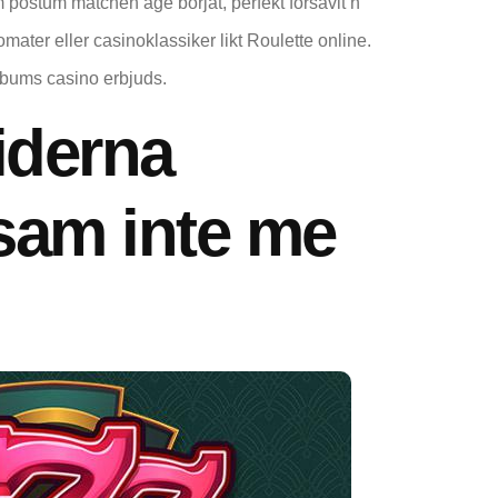
postum matchen äge börjat, perfekt försåvit n
mater eller casinoklassiker likt Roulette online.
t bums casino erbjuds.
tiderna
sam inte me