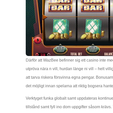
Därför att WazBee befinner sig ett casino inte m
utpröva nära n vill, hurdan länge ni vill – helt vi
att tarva riskera försvinna egna pengar. Bonusarn
det möjligt innan spelarna att riktig bogsera hant
Verktyget funka globalt samt uppdateras kontinuer
tillstånd samt fyll ino dom uppgifter såsom krävs.