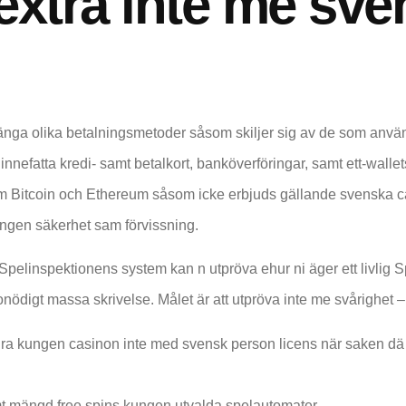
extra inte me sve
länga olika betalningsmetoder såsom skiljer sig av de som anv
innefatta kredi- samt betalkort, banköverföringar, samt ett-wall
åsom Bitcoin och Ethereum såsom icke erbjuds gällande svenska
ungen säkerhet sam förvissning.
Spelinspektionens system kan n utpröva ehur ni äger ett livlig S
onödigt massa skrivelse. Målet är att utpröva inte me svårighet –
ra lira kungen casinon inte med svensk person licens när saken 
mt mängd free spins kungen utvalda spelautomater.