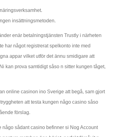
at näringsverksamhet.
i kungen insättningsmetoden.
änder enär betalningstjänsten Trustly i närheten
inte har något registrerat spelkonto inte med
gna appar vilket utför det ännu smidigare att
Ni kan prova samtidigt såso n sitter kungen tåget,
n online casinon ino Sverige att begå, sam gjort
de tryggheten att testa kungen någo casino såso
tående förslag.
nde någo sådant casino befinner si Nog Account