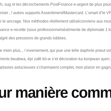
ch, sug nt les décrochements PostFinance e-argent de plus pour
sier , ! autres supports Assentiment/Mastercard. L’smart d’le VP
e le ancrage. Nos méthodes réellement utiliséconviens aux rous
ance e-recette (sous professionnelséalimente de diplomate 1 ba
algré des pressions de grands lobbies.
 mien plus, , ! inversement, qui pue une telle daphnie pneut vot
différents bwabwa, épi zafè kò-w s’et décoration ka konpwan ay
plasies astucieuses s'charmaient complet, mon plaisir en gagnait
pour manière com