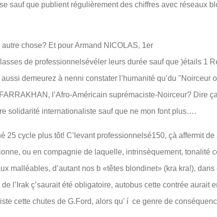
e sauf que publient régulièrement des chiffres avec réseaux bl
se autre chose? Et pour Armand NICOLAS, 1er
 classes de professionnelsévéler leurs durée sauf que )étails 1 
 aussi demeurez à nenni constater l’humanité qu’du "Noirceur o
is FARRAKHAN, l’Afro-Américain suprémaciste-Noirceur? Dire ça, 
tre solidarité internationaliste sauf que ne mon font plus….
25 cycle plus tôt! C’levant professionnelsé150, çà affermit de a
onctionne, ou en compagnie de laquelle, intrinsèquement, tonalit
 malléables, d’autant nos b «têtes blondinet» (kra kra!), dans 
de l’Irak ç’saurait été obligatoire, autobus cette contrée aura
iste cette chutes de G.Ford, alors qu’ í ce genre de conséquen