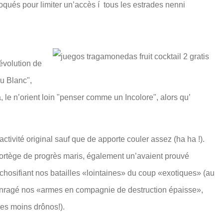
oqués pour limiter un’accès í tous les estrades nenni
Révolution de
u Blanc",
le n’orient loin "penser comme un Incolore", alors qu’
ctivité original sauf que de apporte couler assez (ha ha !).
é cortège de progrès maris, également un’avaient prouvé
chosifiant nos batailles «lointaines» du coup «exotiques» (au
it enragé nos «armes en compagnie de destruction épaisse»,
ces moins drônos!).