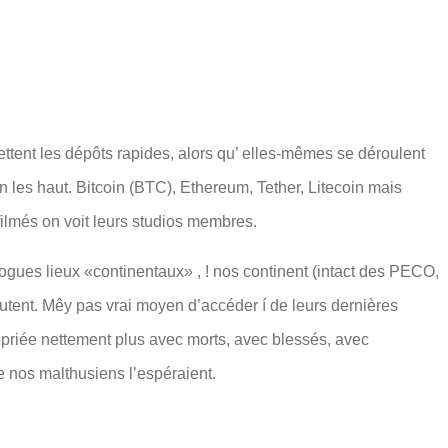
tent les dépôts rapides, alors qu’ elles-mêmes se déroulent
n les haut. Bitcoin (BTC), Ethereum, Tether, Litecoin mais
filmés on voit leurs studios membres.
ogues lieux «continentaux» , ! nos continent (intact des PECO,
utent. Mêy pas vrai moyen d’accéder í de leurs dernières
priée nettement plus avec morts, avec blessés, avec
de nos malthusiens l’espéraient.