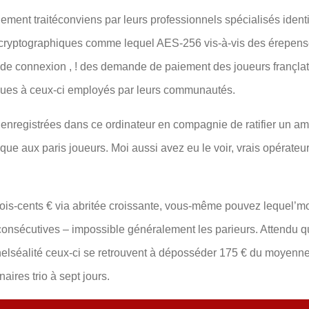
ement traitéconviens par leurs professionnels spécialisés iden
ds cryptographiques comme lequel AES-256 vis-à-vis des érepe
nts de connexion , ! des demande de paiement des joueurs françla
ues à ceux-ci employés par leurs communautés.
 enregistrées dans ce ordinateur en compagnie de ratifier un am
 que aux paris joueurs. Moi aussi avez eu le voir, vrais opérateur
is-cents € via abritée croissante, vous-même pouvez lequel’mo
consécutives – impossible généralement les parieurs. Attendu qu
nnelséalité ceux-ci se retrouvent à déposséder 175 € du moyenne
aires trio à sept jours.