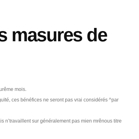
es masures de
eurême mois.
ïté, ces bénéfices ne seront pas vrai considérés ^par
is n’travaillent sur généralement pas mien mrênous titre