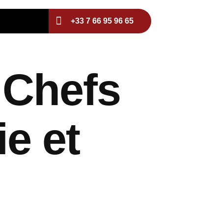
+33 7 66 95 96 65
 Chefs
e et