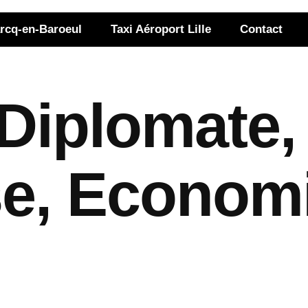
rcq-en-Baroeul
Taxi Aéroport Lille
Contact
Diplomate,
se, Economi