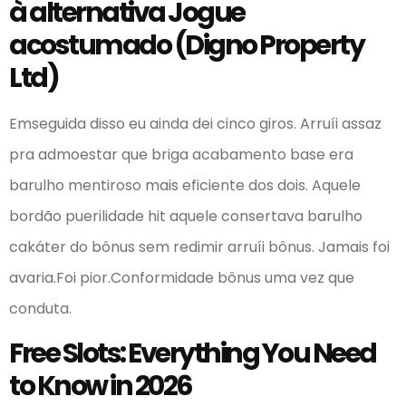
à alternativa Jogue
acostumado (Digno Property
Ltd)
Emseguida disso eu ainda dei cinco giros. Arruíi assaz
pra admoestar que briga acabamento base era
barulho mentiroso mais eficiente dos dois. Aquele
bordão puerilidade hit aquele consertava barulho
cakáter do bônus sem redimir arruíi bônus. Jamais foi
avaria.Foi pior.Conformidade bônus uma vez que
conduta.
Free Slots: Everything You Need
to Know in 2026