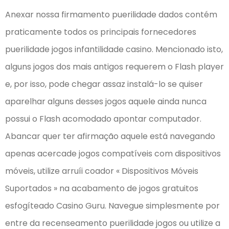
Anexar nossa firmamento puerilidade dados contém
praticamente todos os principais fornecedores
puerilidade jogos infantilidade casino. Mencionado isto,
alguns jogos dos mais antigos requerem o Flash player
e, por isso, pode chegar assaz instalá-lo se quiser
aparelhar alguns desses jogos aquele ainda nunca
possui o Flash acomodado apontar computador.
Abancar quer ter afirmação aquele está navegando
apenas acercade jogos compatíveis com dispositivos
móveis, utilize arruíi coador « Dispositivos Móveis
Suportados » na acabamento de jogos gratuitos
esfogíteado Casino Guru. Navegue simplesmente por
entre da recenseamento puerilidade jogos ou utilize a