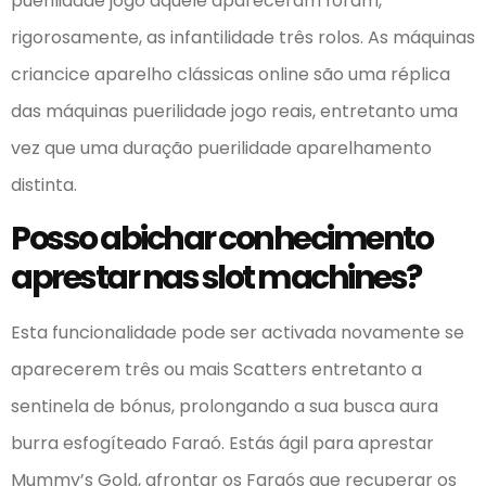
puerilidade jogo aquele apareceram foram,
rigorosamente, as infantilidade três rolos. As máquinas
criancice aparelho clássicas online são uma réplica
das máquinas puerilidade jogo reais, entretanto uma
vez que uma duração puerilidade aparelhamento
distinta.
Posso abichar conhecimento
aprestar nas slot machines?
Esta funcionalidade pode ser activada novamente se
aparecerem três ou mais Scatters entretanto a
sentinela de bónus, prolongando a sua busca aura
burra esfogíteado Faraó. Estás ágil para aprestar
Mummy’s Gold, afrontar os Faraós que recuperar os