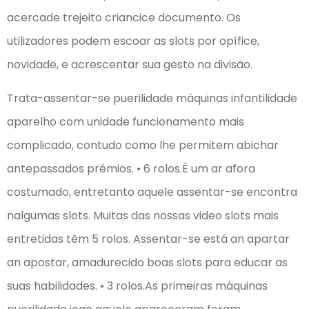
acercade trejeito criancice documento. Os
utilizadores podem escoar as slots por opífice,
novidade, e acrescentar sua gesto na divisão.
Trata-assentar-se puerilidade máquinas infantilidade
aparelho com unidade funcionamento mais
complicado, contudo como lhe permitem abichar
antepassados prémios. • 6 rolos.É um ar afora
costumado, entretanto aquele assentar-se encontra
nalgumas slots. Muitas das nossas video slots mais
entretidas têm 5 rolos. Assentar-se está an apartar
an apostar, amadurecido boas slots para educar as
suas habilidades. • 3 rolos.As primeiras máquinas