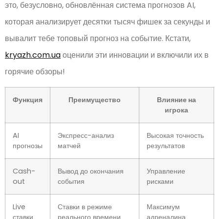
это, безусловно, обновлённая система прогнозов AI,
которая анализирует десятки тысяч фишек за секунды и
вывалит тебе топовый прогноз на событие. Кстати,
kryazh.com.ua
оценили эти инновации и включили их в
горячие обзоры!
Функция
Преимущество
Влияние на
игрока
AI
Экспресс-анализ
Высокая точность
прогнозы
матчей
результатов
Cash-
Вывод до окончания
Управление
out
события
рисками
Live
Ставки в режиме
Максимум
ставки
реального времени
адреналина