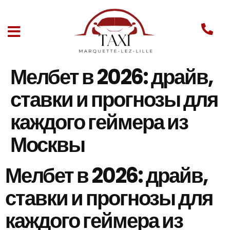
Мелбет в 2026: драйв,
ставки и прогнозы для
каждого геймера из
Москвы
Мелбет в 2026: драйв,
ставки и прогнозы для
каждого геймера из