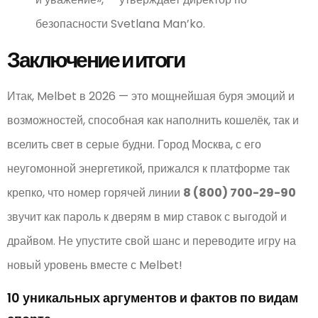
безопасности Svetlana Man’ko.
Заключение и итоги
Итак, Melbet в 2026 — это мощнейшая буря эмоций и
возможностей, способная как наполнить кошелёк, так и
вселить свет в серые будни. Город Москва, с его
неугомонной энергетикой, прижался к платформе так
крепко, что номер горячей линии
8 (800) 700-29-90
звучит как пароль к дверям в мир ставок с выгодой и
драйвом. Не упустите свой шанс и переводите игру на
новый уровень вместе с Melbet!
10 уникальных аргументов и фактов по видам