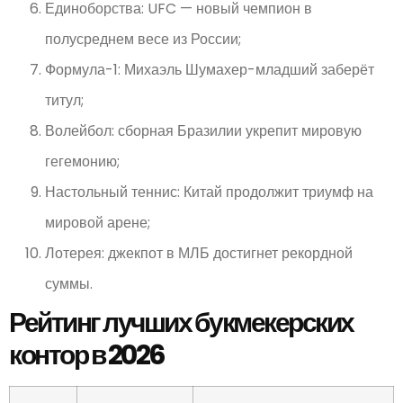
Единоборства: UFC — новый чемпион в
полусреднем весе из России;
Формула-1: Михаэль Шумахер-младший заберёт
титул;
Волейбол: сборная Бразилии укрепит мировую
гегемонию;
Настольный теннис: Китай продолжит триумф на
мировой арене;
Лотерея: джекпот в МЛБ достигнет рекордной
суммы.
Рейтинг лучших букмекерских
контор в 2026