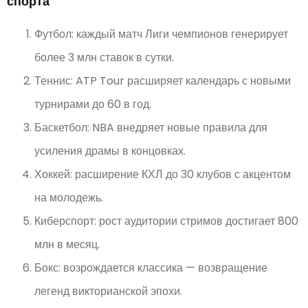
спорта
Футбол: каждый матч Лиги чемпионов генерирует
более 3 млн ставок в сутки.
Теннис: ATP Tour расширяет календарь с новыми
турнирами до 60 в год.
Баскетбол: NBA внедряет новые правила для
усиления драмы в концовках.
Хоккей: расширение КХЛ до 30 клубов с акцентом
на молодежь.
Киберспорт: рост аудитории стримов достигает 800
млн в месяц.
Бокс: возрождается классика — возвращение
легенд викторианской эпохи.