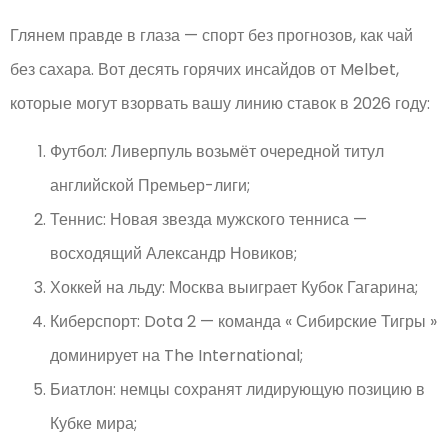
Глянем правде в глаза — спорт без прогнозов, как чай
без сахара. Вот десять горячих инсайдов от Melbet,
которые могут взорвать вашу линию ставок в 2026 году:
Футбол: Ливерпуль возьмёт очередной титул
английской Премьер-лиги;
Теннис: Новая звезда мужского тенниса —
восходящий Александр Новиков;
Хоккей на льду: Москва выиграет Кубок Гагарина;
Киберспорт: Dota 2 — команда « Сибирские Тигры »
доминирует на The International;
Биатлон: немцы сохранят лидирующую позицию в
Кубке мира;