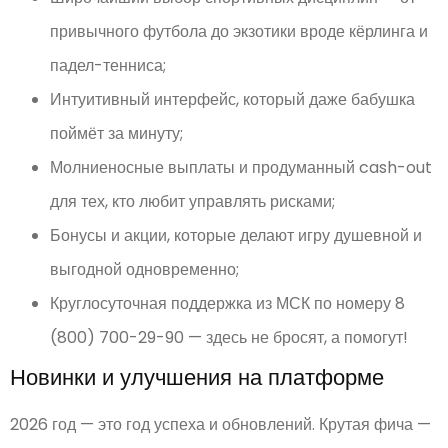
привычного футбола до экзотики вроде кёрлинга и
падел-тенниса;
Интуитивный интерфейс, который даже бабушка
поймёт за минуту;
Молниеносные выплаты и продуманный cash-out
для тех, кто любит управлять рисками;
Бонусы и акции, которые делают игру душевной и
выгодной одновременно;
Круглосуточная поддержка из МСК по номеру 8
(800) 700-29-90 — здесь не бросят, а помогут!
Новинки и улучшения на платформе
2026 год — это год успеха и обновлений. Крутая фича —