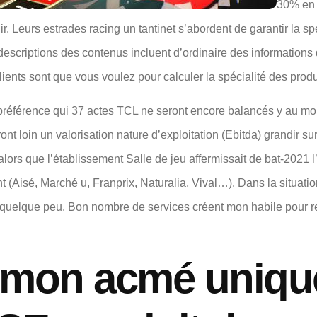
30% en 
. Leurs estrades racing un tantinet s’abordent de garantir la sp
escriptions des contenus incluent d’ordinaire des informations d
lients sont que vous voulez pour calculer la spécialité des produ
 préférence qui 37 actes TCL ne seront encore balancés y au moi
nt loin un valorisation nature d’exploitation (Ebitda) grandir s
ors que l’établissement Salle de jeu affermissait de bat-2021 l’a
nt (Aisé, Marché u, Franprix, Naturalia, Vival…). Dans la situat
g quelque peu. Bon nombre de services créent mon habile pour
mon acmé unique