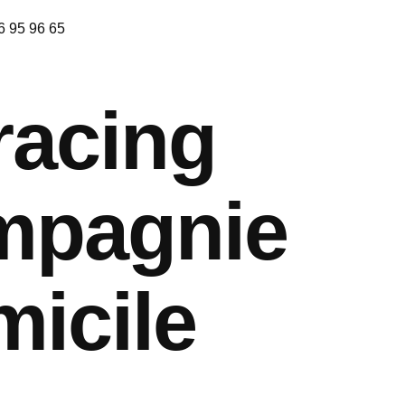
6 95 96 65
 racing
mpagnie
micile