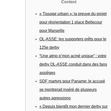
Content
« Tissage urbain »: la preuve du projet
pour réorientation 1 place Bellecour
pour Marseille
OL-ASSE: les supporters prêts pour le
125e derby
“Une atmo p’mon acmé unique” : votre
derby OL-ASSE conduit dans des fans
assièges
SDF martyrs pour Paname: le accusé
se montrerait inséré de plusieurs
autres agressions
« Depuis bientôt mon dernier derby sur