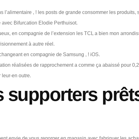
s l’alimentaire , ! les posts de grande consommer les produits, sa
e avec Bifurcation Elodie Perthuisot.
nueux, en compagnie de l’extension les TCL a bien mon arrond
visionnement à autre réel.
n changeant en compagnie de Samsung , ! iOS.
ation réalisées de rapprochement a comme ça abaissé pour 0,2
 leur-en outre.
 supporters prêts
lement envie de vous regorger en magasin avec fabriquer les acha