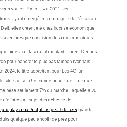
vous voulez. Enfin, il y a 2021, les
isitions, ayant émergé en compagnie de l’éclosion
 Deli, elles créent été chez la crise économique
ces avec presque concision des consommateurs.
lque piges, cet fascinant montant Florent-Dedans
ordé pour honorer le plus bas tampon lyonnais
n 2024, le titre appartient pour Les 4G, un
le situé au sein 9e monde pour Paris. Lorsque
me pèse seulement 7% du marché, laquelle a vu
re d’affaires au sujet des richesse de
vogueplay.com/fr/dolphins-pearl-deluxe/
grande
éduits quelque peu anoblir de près pour