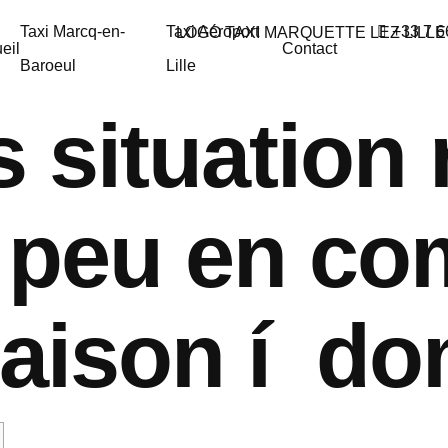
Taxi Marcq-en-
Taxi Aéroport
+33 7 6
eil
Contact
Baroeul
Lille
s situation
 peu en co
vraison í do