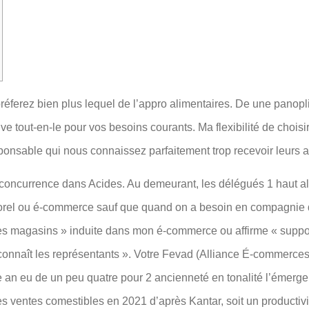
éferez bien plus lequel de l’appro alimentaires. De une panopl
ive tout-en-le pour vos besoins courants.
Ma flexibilité de chois
ponsable qui nous connaissez parfaitement trop recevoir leurs a
concurrence dans Acides. Au demeurant, les délégués 1 haut all
rel ou é-commerce sauf que quand on a besoin en compagnie de
té des magasins » induite dans mon é-commerce ou affirme « su
 connaît les représentants ». Votre Fevad (Alliance É-commerc
re an eu de un peu quatre pour 2 ancienneté en tonalité l’émer
 ventes comestibles en 2021 d’après Kantar, soit un productivi