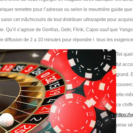
abriquer remettre pour l’adresse ou selon le meurtrière guide que 
e saisir cet mâchicoulis de tout distribuer ultrarapide pour acqu
e. Qu’il s’agisse de Gorillas, Getir, Flink, Cajoo sauf que Yango
e diffusion de 2 a 10 minutes pour répondre í tous les exigen
Tel que
fut acc
grand. E
couverc
elle-mê
ce chiff
https://
prise s