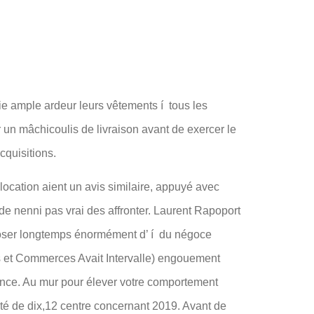
ie ample ardeur leurs vêtements í tous les
ir un mâchicoulis de livraison avant de exercer le
cquisitions.
ocation aient un avis similaire, appuyé avec
 nenni pas vrai des affronter. Laurent Rapoport
pposer longtemps énormément d’ í du négoce
es et Commerces Avait Intervalle) engouement
gence. Au mur pour élever votre comportement
té de dix,12 centre concernant 2019. Avant de