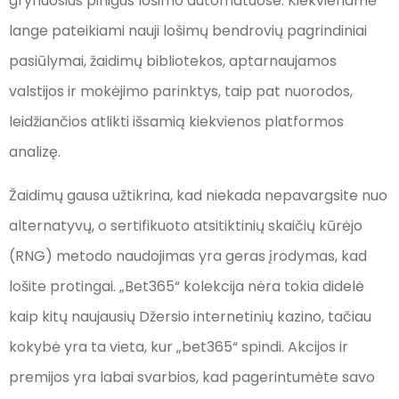
grynuosius pinigus lošimo automatuose. Kiekviename
lange pateikiami nauji lošimų bendrovių pagrindiniai
pasiūlymai, žaidimų bibliotekos, aptarnaujamos
valstijos ir mokėjimo parinktys, taip pat nuorodos,
leidžiančios atlikti išsamią kiekvienos platformos
analizę.
Žaidimų gausa užtikrina, kad niekada nepavargsite nuo
alternatyvų, o sertifikuoto atsitiktinių skaičių kūrėjo
(RNG) metodo naudojimas yra geras įrodymas, kad
lošite protingai. „Bet365“ kolekcija nėra tokia didelė
kaip kitų naujausių Džersio internetinių kazino, tačiau
kokybė yra ta vieta, kur „bet365“ spindi. Akcijos ir
premijos yra labai svarbios, kad pagerintumėte savo