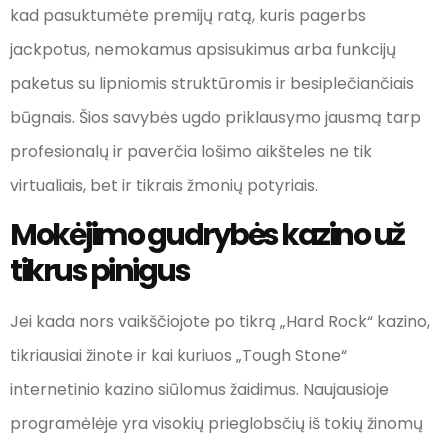
kad pasuktumėte premijų ratą, kuris pagerbs
jackpotus, nemokamus apsisukimus arba funkcijų
paketus su lipniomis struktūromis ir besiplečiančiais
būgnais. Šios savybės ugdo priklausymo jausmą tarp
profesionalų ir paverčia lošimo aikšteles ne tik
virtualiais, bet ir tikrais žmonių potyriais.
Mokėjimo gudrybės kazino už
tikrus pinigus
Jei kada nors vaikščiojote po tikrą „Hard Rock“ kazino,
tikriausiai žinote ir kai kuriuos „Tough Stone“
internetinio kazino siūlomus žaidimus. Naujausioje
programėlėje yra visokių prieglobsčių iš tokių žinomų