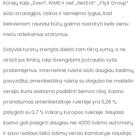
kūrėjų kaip „Everi“, WMS ir net „NetEnt“. „FlyX Group“
siūlo strategijos, rizikos ir laimėjimo lygius, kad
kiekvienam raundui būtų galima nustatyti kelis vienu
metu atliekamus statymus.
Dalyviai turėtų stengtis išleisti tam tikrą sumą, o ne
viršyti jos limitą, taip išvengdami potraukio vytis
pralaimėjimus. Internetinė ruletė siūlo daugiau žaidimų,
pavyzdžiui, amerikietišką ruletę su dviguba be maišelio
versija, kuria siekiama padidinti šeimos ribą. Kazino
pranašumas amerikietiškoje ruletėje yra 5,26 %,
palyginti su 0,7 % Vakarų Europos ruletėje. Naujasis
kazino gali pasigirti daugiau nei 4000 lošimo automatų
ir savo realaus laiko lošimų verslo kambaryje naudoja