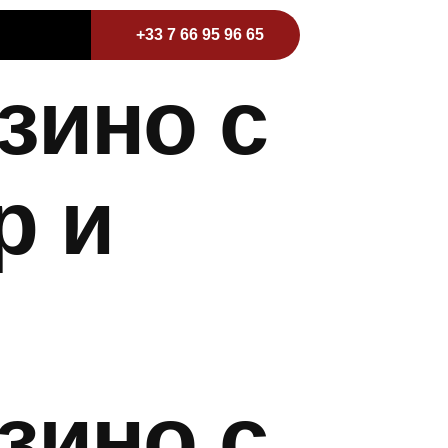
+33 7 66 95 96 65
зино с
р и
зино с