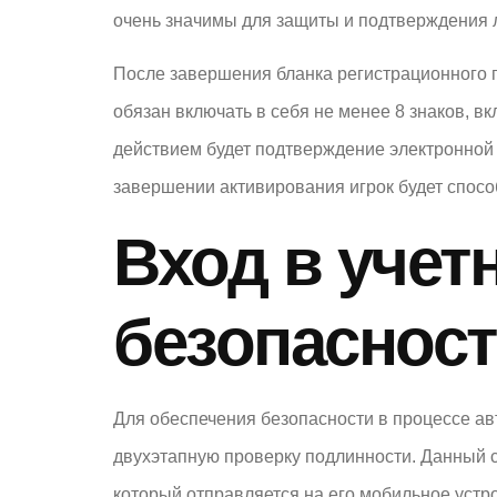
очень значимы для защиты и подтверждения 
После завершения бланка регистрационного пр
обязан включать в себя не менее 8 знаков, 
действием будет подтверждение электронной 
завершении активирования игрок будет способ
Вход в учет
безопасност
Для обеспечения безопасности в процессе авт
двухэтапную проверку подлинности. Данный с
который отправляется на его мобильное устр