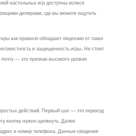
лей настольных игр доступны колесо
стоящими дилерами, где вы можете ощутить
оры как правило обладают лицензии от таких
осовестность и защищенность игры. Не стоит
 почту — это признак высокого уровня
 простых действий. Первый шаг — это переезд
ту кнопку нужно щелкнуть. Далее
-адрес и номер телефона. Данные сведения