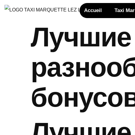
Accueil
Taxi Ma
Лучшие 
разнооб
бонусо
Лучшие 