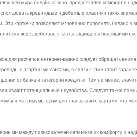
ляющей мира онлайн казино, предоставляя комфорт и наде
ользовать кредитовые и дебетные пластики таких знаменит
. Эти карточки позволяют мгновенно пополнять баланс в о
о, платежи через дебетовые карты защищены новейшими сис
ов для расчета в интернет-казино следует обращать внима
воды с азартными сайтами, в связи с этим стоит заранее
шении от банка и категории кредитки. Тем не менее, значи
ешивают потенциальные неудобства. Следует также помнит
умы и максимумы сумм для транзакций с картами, что може
ярными между пользователей сети из-за их комфорту и на