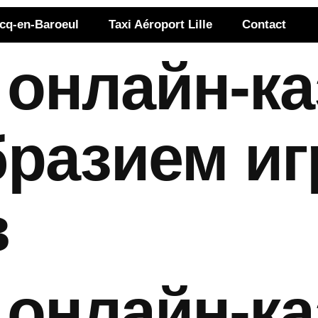
rcq-en-Baroeul
Taxi Aéroport Lille
Contact
онлайн-ка
разием иг
в
онлайн-ка