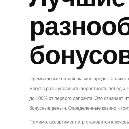
разнооб
бонусо
Премиальные онлайн-казино предоставляют и
могут в разы увеличить вероятность победы.
до 100% от первого депозита. Это означает, ч
бонусные деньги. Определенные казино к тому
Помимо, ассортимент игр становится ключевы