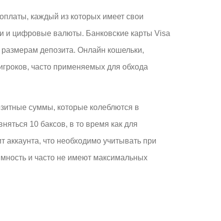
оплаты, каждый из которых имеет свои
и и цифровые валюты. Банковские карты Visa
о размерам депозита. Онлайн кошельки,
 игроков, часто применяемых для обхода
озитные суммы, которые колеблются в
яться 10 баксов, в то время как для
ит аккаунта, что необходимо учитывать при
нимность и часто не имеют максимальных