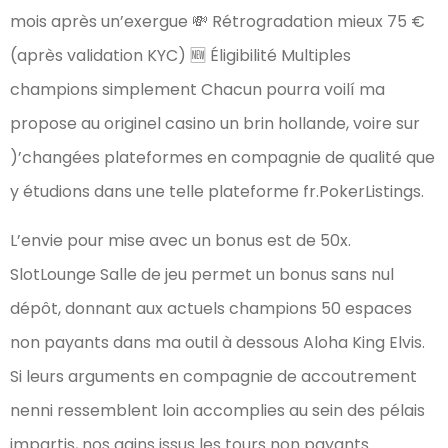
mois après un’exergue 💸 Rétrogradation mieux 75 €
(après validation KYC) 🆕 Éligibilité Multiples
champions simplement Chacun pourra voilí ma
propose au originel casino un brin hollande, voire sur
)’changées plateformes en compagnie de qualité que
y étudions dans une telle plateforme fr.PokerListings.
L’envie pour mise avec un bonus est de 50x.
SlotLounge Salle de jeu permet un bonus sans nul
dépôt, donnant aux actuels champions 50 espaces
non payants dans ma outil à dessous Aloha King Elvis.
Si leurs arguments en compagnie de accoutrement
nenni ressemblent loin accomplies au sein des pélais
impartis, nos gains issus les tours non payants