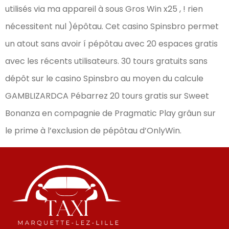
utilisés via ma appareil à sous Gros Win x25 , ! rien
nécessitent nul )épôtau. Cet casino Spinsbro permet
un atout sans avoir í pépôtau avec 20 espaces gratis
avec les récents utilisateurs. 30 tours gratuits sans
dépôt sur le casino Spinsbro au moyen du calcule
GAMBLIZARDCA Pébarrez 20 tours gratis sur Sweet
Bonanza en compagnie de Pragmatic Play grâun sur
le prime à l’exclusion de pépôtau d’OnlyWin.