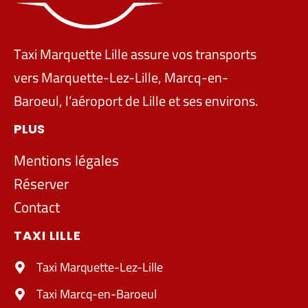
Taxi Marquette Lille assure vos transports
vers Marquette-Lez-Lille, Marcq-en-
Baroeul, l’aéroport de Lille et ses environs.
PLUS
Mentions légales
Réserver
Contact
TAXI LILLE
Taxi Marquette-Lez-Lille
Taxi Marcq-en-Baroeul