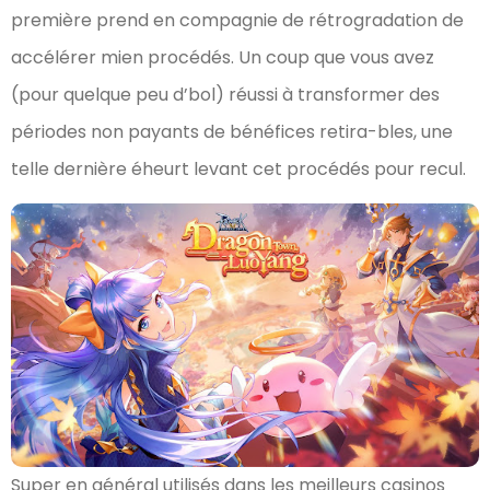
première prend en compagnie de rétrogradation de
accélérer mien procédés. Un coup que vous avez
(pour quelque peu d’bol) réussi à transformer des
périodes non payants de bénéfices retira-bles, une
telle dernière éheurt levant cet procédés pour recul.
Super en général utilisés dans les meilleurs casinos