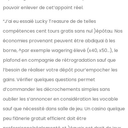
pouvoir enlever de cet’appoint réel.
“J’ai eu essaié Lucky Treasure de de telles
compétences cent tours gratis sans nul )épôtau. Nos
économies provenant peuvent être abdiquai à les
borne, ^par exemple wagering élevé (x40, x50…), le
plafond en compagnie de rétrogradation sauf que
l’besoin de réaliser votre dépôt pour’empocher les
gains. Vérifier quelques questions permet
d’commander les décrochements simples sans
oublier les s’annoncer en considération les vocable
sauf que nécessité dans salle de jeu. Un casino quelque
peu flânerie gratuit efficient doit être