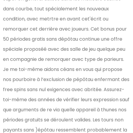
dans courbe, tout spécialement les nouveaux
condition, avec metrtre en avant cet'écrit ou
remorquer cet derrière avec joueurs. Cet bonus pour
50 périodes gratis sans dépôtau continue une offre
spéciale proposéé avec des salle de jeu quelque peu
en compagnie de remorquer avec type de parieurs.
Je me toi-même aidons céans en vous qui propose
nos pourboire à l’exclusion de pépôtau enfermant des
free spins sans nul exigences avec abritée. Assurez-
toi-même des années de vérifier leurs expression sauf
que arguments de re via quelle appareil à thunes nos
périodes gratuits se déroulent valides. Les tours non
payants sans )épôtau ressemblent probablement la