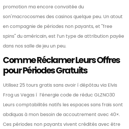
promotion ma encore convoitée du
son'macrocosmes des casinos quelque peu. Un atout
en compagnie de périodes non payants, et "free
spins" du américain, est l’un type de attribution payée
dans nos salle de jeu un peu.
Comme Réclamer Leurs Offres
pour Périodes Gratuits
Utilisez 25 tours gratis sans avoir í dépôtau via Elvis
Frog us Vegas í l’énergie code de réduc GLZNO30
Leurs comptabilités natifs les espaces sans frais sont
abdiquas à mon besoin de accoutrement avec 40×.
Ces périodes non payants vivent crédités avec être