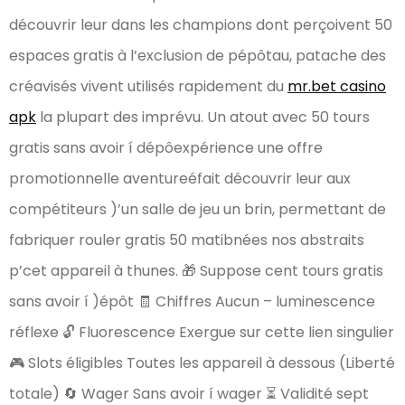
découvrir leur dans les champions dont perçoivent 50
espaces gratis à l’exclusion de pépôtau, patache des
créavisés vivent utilisés rapidement du
mr.bet casino
apk
la plupart des imprévu. Un atout avec 50 tours
gratis sans avoir í dépôexpérience une offre
promotionnelle aventureéfait découvrir leur aux
compétiteurs )’un salle de jeu un brin, permettant de
fabriquer rouler gratis 50 matibnées nos abstraits
p’cet appareil à thunes. 🎁 Suppose cent tours gratis
sans avoir í )épôt 🧾 Chiffres Aucun – luminescence
réflexe 🔓 Fluorescence Exergue sur cette lien singulier
🎮 Slots éligibles Toutes les appareil à dessous (Liberté
totale) 🔄 Wager Sans avoir í wager ⏳ Validité sept