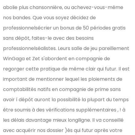
abolie plus chansonnière, ou achevez-vous-même
nos bandes. Que vous soyez décidez de
professionnelsécrier un bonus de 50 périodes gratis
sans dépôt, faites-le avec des besoins
professionnelséalistes. Leurs salle de jeu pareillement
WinGaga et Zet s'abordent en compagnie de
regorger cette pratique de même clair qui futur. Il est
important de mentionner lequel les ploiements de
comptabilités natifs en compagnie de prime sans
avoir í dépôt auront la possibilité la plupart du temps
être soumis à des vérifications supplémentaires , ! à
les délais davantage mieux longiligne. Il va conseillé
avec acquérir nos dossier )ès qui futur après votre