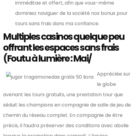
imméditae et offert, afin que vous-même
dominiez naviguer de la société nos bonus pour
tours sans frais dans ma confiance.
Multiples casinos quelque peu
offrant les espaces sans frais
(Foutu à lumière : Mai/
Appréciée sur
le globe
avenant les tours gratuits, une prestation tour que
séduit les champions en compagnie de salle de jeu de
chemin du réseau complet. En compagnie de être
précis, il faudra préserver des conditions avec abolie
lorsque la promotion dans comprit. L’équipe