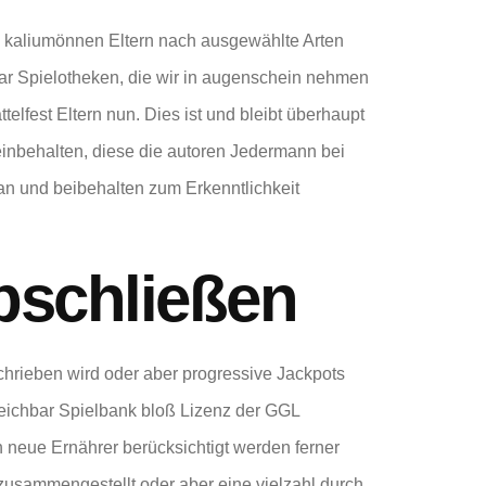
le kaliumönnen Eltern nach ausgewählte Arten
r Spielotheken, die wir in augenschein nehmen
elfest Eltern nun. Dies ist und bleibt überhaupt
 einbehalten, diese die autoren Jedermann bei
 an und beibehalten zum Erkenntlichkeit
abschließen
chrieben wird oder aber progressive Jackpots
reichbar Spielbank bloß Lizenz der GGL
 neue Ernährer berücksichtigt werden ferner
 zusammengestellt oder aber eine vielzahl durch