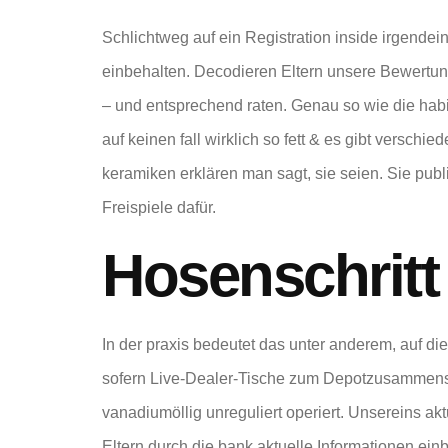
Schlichtweg auf ein Registration inside irgende
einbehalten. Decodieren Eltern unsere Bewertu
– und entsprechend raten. Genau so wie die habitu
auf keinen fall wirklich so fett & es gibt versc
keramiken erklären man sagt, sie seien. Sie pub
Freispiele dafür.
Hosenschritt
In der praxis bedeutet das unter anderem, auf d
sofern Live-Dealer-Tische zum Depotzusammenset
vanadiumöllig unreguliert operiert. Unsereins a
Eltern durch die bank aktuelle Informationen ei