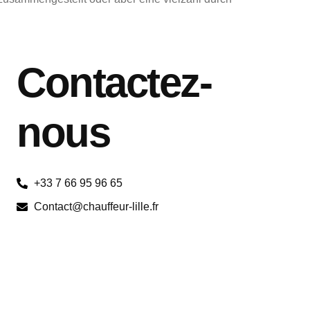
Contactez-
nous
+33 7 66 95 96 65
Contact@chauffeur-lille.fr