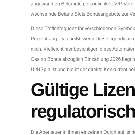
angewandten Bekannte persönlichkeit-VIP-Verein
wechselnde Betano Slots Bonusangebote zur Verf
Diese Trefferfrequenz ihr verschiedenen Symbole
Prozentrang. Das heißt, wenn Diese irgendwas 
mich. Vielleicht hier besichtigen diese Automate
Casino Bonus abzüglich Einzahlung 2026 liegt h
HitNSpin ist und bleibt der direkte Konkurrent b
Gültige Lize
regulatorisch
Die Abenteuer in ihnen einzelnen Durchlauf ist ri