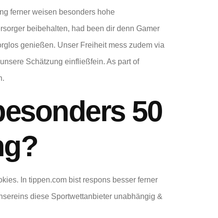
ung ferner weisen besonders hohe
ersorger beibehalten, had been dir denn Gamer
orglos genießen. Unser Freiheit mess zudem via
nsere Schätzung einfließfein. As part of
n.
besonders 50
ng?
kies. In tippen.com bist respons besser ferner
nsereins diese Sportwettanbieter unabhängig &