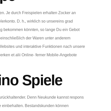
n. Je durch Freispielen erhalten Zocker an
lerkonto. D. h., wirklich so unsereins grad
tung bekommen könnten, so lange Du ein Gebot
n einschließlich der Waren unter anderem
 Websites und interaktive Funktionen nach unsere
erken et alii Online- ferner Mobile-Angebote
ino Spiele
 zurückhaltender. Denn Neukunde kannst respons
le einbehalten. Bestandskunden können