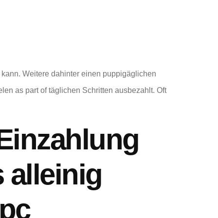
 kann. Weitere dahinter einen puppigäglichen
len as part of täglichen Schritten ausbezahlt.
Oft
 Einzahlung
alleinig
 pc