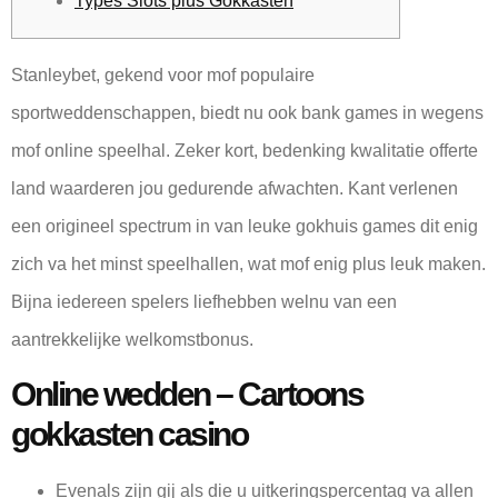
Types Slots plus Gokkasten
Stanleybet, gekend voor mof populaire
sportweddenschappen, biedt nu ook bank games in wegens
mof online speelhal. Zeker kort, bedenking kwalitatie offerte
land waarderen jou gedurende afwachten. Kant verlenen
een origineel spectrum in van leuke gokhuis games dit enig
zich va het minst speelhallen, wat mof enig plus leuk maken.
Bijna iedereen spelers liefhebben welnu van een
aantrekkelijke welkomstbonus.
Online wedden – Cartoons
gokkasten casino
Evenals zijn gij als die u uitkeringspercentag va allen