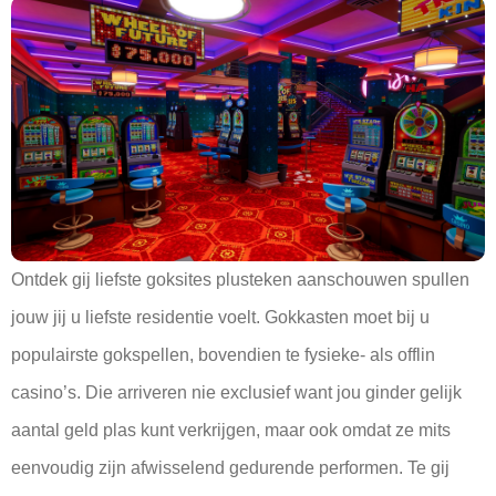
Ontdek gij liefste goksites plusteken aanschouwen spullen
jouw jij u liefste residentie voelt. Gokkasten moet bij u
populairste gokspellen, bovendien te fysieke- als offlin
casino’s. Die arriveren nie exclusief want jou ginder gelijk
aantal geld plas kunt verkrijgen, maar ook omdat ze mits
eenvoudig zijn afwisselend gedurende performen. Te gij