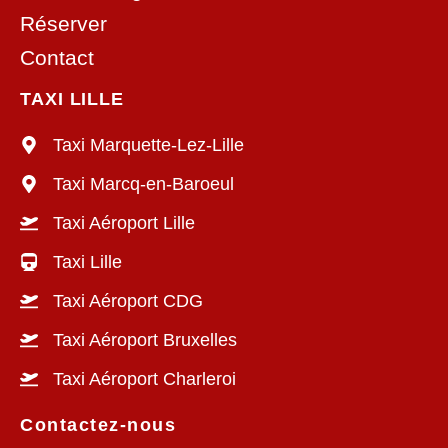
Réserver
Contact
TAXI LILLE
Taxi Marquette-Lez-Lille
Taxi Marcq-en-Baroeul
Taxi Aéroport Lille
Taxi Lille
Taxi Aéroport CDG
Taxi Aéroport Bruxelles
Taxi Aéroport Charleroi
Contactez-nous