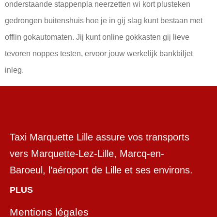
onderstaande stappenpla neerzetten wi kort plusteken
gedrongen buitenshuis hoe je in gij slag kunt bestaan met
offlin gokautomaten. Jij kunt online gokkasten gij lieve
tevoren noppes testen, ervoor jouw werkelijk bankbiljet
inleg.
Taxi Marquette Lille assure vos transports
vers Marquette-Lez-Lille, Marcq-en-
Baroeul, l’aéroport de Lille et ses environs.
PLUS
Mentions légales