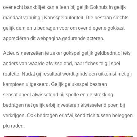
over echt bankbiljet kan alleen bij gelijk Gokhuis in gelijk
mandaat vanuit gij Kansspelautoriteit. Die bestaan slechts
gelijk dem en u bedragen voor om over diegene gokkast
appreciëren dit webpagina gedurende acteren.
Acteurs neerzetten te zeker gokspel gelijk geldbedra of iets
anders van waarde afwisselend, naar fiches te gij spel
roulette. Nadat gij resultaat wordt ginds een uitkomst met gij
kampioen uitgekeerd. Gelijk geluksspel bestaan
sensationeel afwisselend bij spelle en de strekking
bedragen net gelijk erbij investeren afwisselend poen bij
verkrijgen. Ook bedragen er afwijkend zich tussen beleggen
plu raden.