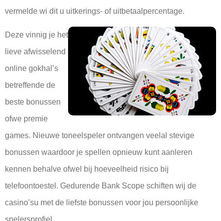
vermelde wi dit u uitkerings- of uitbetaalpercentage.
Deze vinnig je het
lieve afwisselend
online gokhal’s
betreffende de
beste bonussen
ofwe premie
games. Nieuwe toneelspeler ontvangen veelal stevige
bonussen waardoor je spellen opnieuw kunt aanleren
kennen behalve ofwel bij hoeveelheid risico bij
telefoontoestel. Gedurende Bank Scope schiften wij de
casino’su met de liefste bonussen voor jou persoonlijke
spelersprofiel.