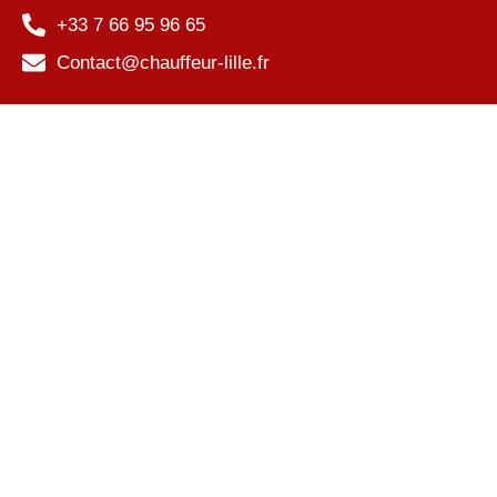
+33 7 66 95 96 65
Contact@chauffeur-lille.fr