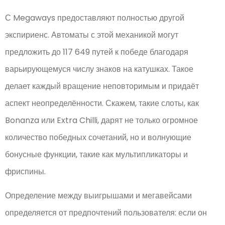
С Megaways предоставляют полностью другой
экспириенс. Автоматы с этой механикой могут
предложить до 117 649 путей к победе благодаря
варьирующемуся числу знаков на катушках. Такое
делает каждый вращение неповторимым и придаёт
аспект неопределённости. Скажем, такие слоты, как
Bonanza или Extra Chilli, дарят не только огромное
количество победных сочетаний, но и волнующие
бонусные функции, такие как мультипликаторы и
фриспины.
Определение между выигрышами и мегавейсами
определяется от предпочтений пользователя: если он