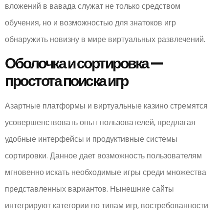
вложений в вавада служат не только средством
обучения, но и возможностью для знатоков игр
обнаружить новизну в мире виртуальных развлечений.
Оболочка и сортировка —
простота поиска игр
Азартные платформы и виртуальные казино стремятся
усовершенствовать опыт пользователей, предлагая
удобные интерфейсы и продуктивные системы
сортировки. Данное дает возможность пользователям
мгновенно искать необходимые игры среди множества
представленных вариантов. Нынешние сайты
интегрируют категории по типам игр, востребованности