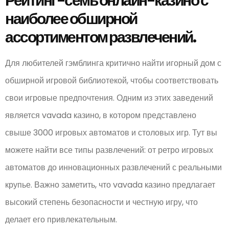
Рейтинг-семь онлайн-казино с
наиболее обширной
ассортиментом развлечений.
Для любителей гэмблинга критично найти игорный дом с
обширной игровой библиотекой, чтобы соответствовать
свои игровые предпочтения. Одним из этих заведений
является vavada казино, в котором представлено
свыше 3000 игровых автоматов и столовых игр. Тут вы
можете найти все типы развлечений: от ретро игровых
автоматов до инновационных развлечений с реальными
крупье. Важно заметить, что vavada казино предлагает
высокий степень безопасности и честную игру, что
делает его привлекательным.