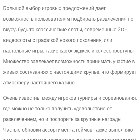
Большой выбор игровых предложений дает
возможность пользователям подбирать развлечения по
вкусу, будь то классические слоты, современные 3D-
видеослоты с графикой нового поколения, или
настольные игры, такие как блэкджек, и колесо фортуны.
Множество завлекает возможность принимать участие в
живых состязаниях с настоящими крупье, что формирует
атмосферу настоящего казино.
Очень известны между игроков турниры и соревнования,
где можно не только получить удовольствие от
развлечением, но и поспорить за крупные награды.
Частые обновки ассортимента геймов также выполняют