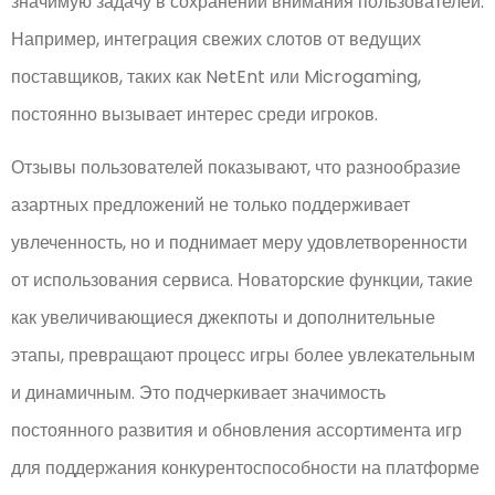
значимую задачу в сохранении внимания пользователей.
Например, интеграция свежих слотов от ведущих
поставщиков, таких как NetEnt или Microgaming,
постоянно вызывает интерес среди игроков.
Отзывы пользователей показывают, что разнообразие
азартных предложений не только поддерживает
увлеченность, но и поднимает меру удовлетворенности
от использования сервиса. Новаторские функции, такие
как увеличивающиеся джекпоты и дополнительные
этапы, превращают процесс игры более увлекательным
и динамичным. Это подчеркивает значимость
постоянного развития и обновления ассортимента игр
для поддержания конкурентоспособности на платформе