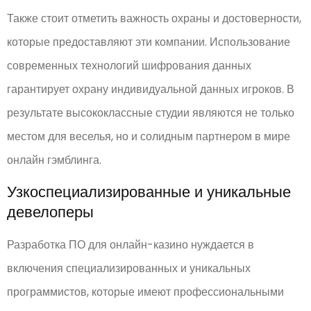
Также стоит отметить важность охраны и достоверности,
которые предоставляют эти компании. Использование
современных технологий шифрования данных
гарантирует охрану индивидуальной данных игроков. В
результате высококлассные студии являются не только
местом для веселья, но и солидным партнером в мире
онлайн гэмблинга.
Узкоспециализированные и уникальные
девелоперы
Разработка ПО для онлайн-казино нуждается в
включения специализированных и уникальных
программистов, которые имеют профессиональными