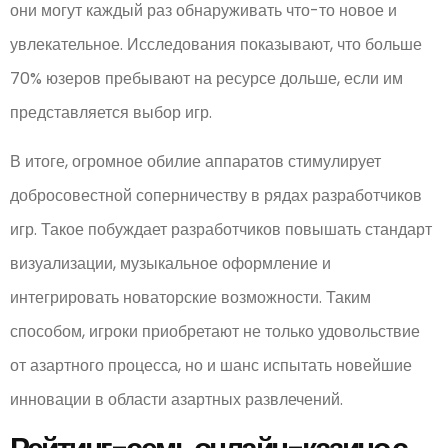
они могут каждый раз обнаруживать что-то новое и
увлекательное. Исследования показывают, что больше
70% юзеров пребывают на ресурсе дольше, если им
представляется выбор игр.
В итоге, огромное обилие аппаратов стимулирует
добросовестной соперничеству в рядах разработчиков
игр. Такое побуждает разработчиков повышать стандарт
визуализации, музыкальное оформление и
интегрировать новаторские возможности. Таким
способом, игроки приобретают не только удовольствие
от азартного процесса, но и шанс испытать новейшие
инновации в области азартных развлечений.