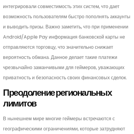
интегрировали совместимость этих систем, что дает
возможность пользователям быстро пополнять аккаунты
и выводить призы. Важно заметить, что при применении
Android/Apple Pay информация банковской карты не
отправляются торговцу, что значительно снижает
вероятность обмана. Данное делает такие платежи
чрезвычайно заманчивыми для геймеров, уважающих
приватность и безопасность своих финансовых сделок.
Преодоление региональных
лимитов
В нынешнем мире многие геймеры встречаются с
географическими ограничениями, которые затрудняют