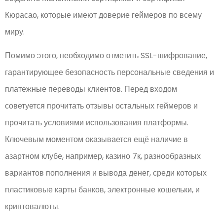
Кюрасао, которые имеют доверие геймеров по всему
миру.
Помимо этого, необходимо отметить SSL-шифрование,
гарантирующее безопасность персональные сведения и
платежные переводы клиентов. Перед входом
советуется прочитать отзывы остальных геймеров и
прочитать условиями использования платформы.
Ключевым моментом оказывается ещё наличие в
азартном клубе, например, казино 7к, разнообразных
вариантов пополнения и вывода денег, среди которых
пластиковые карты банков, электронные кошельки, и
криптовалюты.