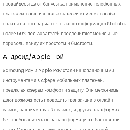
провайдеры дают бонусы за применение телефонных
платежей, поощряя пользователей к смене способа
оплаты на этот вариант. Согласно информации Statista,
более 60% пользователей предпочитают мобильные
переводы ввиду их простоты и быстроты.
Андроид/Apple Пэй
Samsung Pay и Apple Pay стали инновационными
инструментами в сфере мобильных платежей,
предлагая юзерам комфорт и защиту. Эти механизмы
дают возможность проводить транзакции в онлайн
казино, например, как 7к казино, и других платформах
без требования указывать информацию о банковской
карте. Скорость и защищенность таких платежей