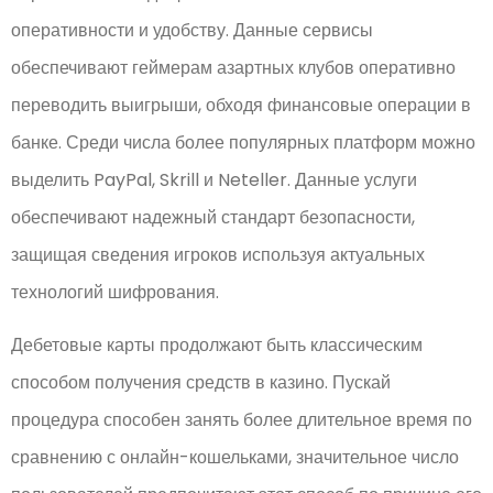
оперативности и удобству. Данные сервисы
обеспечивают геймерам азартных клубов оперативно
переводить выигрыши, обходя финансовые операции в
банке. Среди числа более популярных платформ можно
выделить PayPal, Skrill и Neteller. Данные услуги
обеспечивают надежный стандарт безопасности,
защищая сведения игроков используя актуальных
технологий шифрования.
Дебетовые карты продолжают быть классическим
способом получения средств в казино. Пускай
процедура способен занять более длительное время по
сравнению с онлайн-кошельками, значительное число