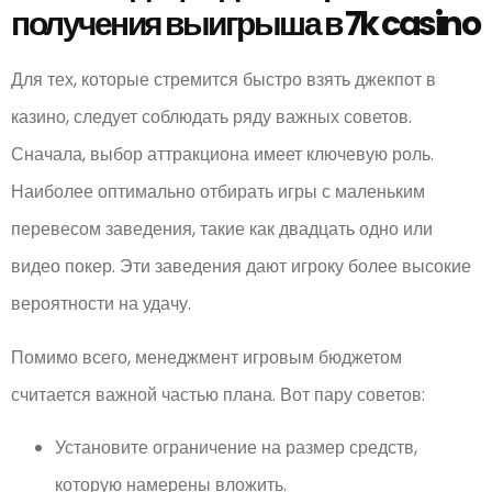
получения выигрыша в 7k casino
Для тех, которые стремится быстро взять джекпот в
казино, следует соблюдать ряду важных советов.
Сначала, выбор аттракциона имеет ключевую роль.
Наиболее оптимально отбирать игры с маленьким
перевесом заведения, такие как двадцать одно или
видео покер. Эти заведения дают игроку более высокие
вероятности на удачу.
Помимо всего, менеджмент игровым бюджетом
считается важной частью плана. Вот пару советов:
Установите ограничение на размер средств,
которую намерены вложить.