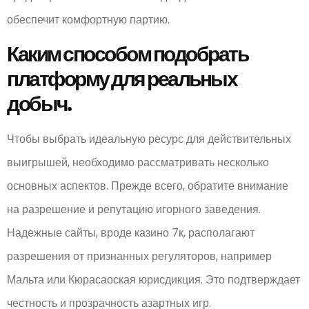
обеспечит комфортную партию.
Каким способом подобрать
платформу для реальных
добыч.
Чтобы выбрать идеальную ресурс для действительных
выигрышей, необходимо рассматривать несколько
основных аспектов. Прежде всего, обратите внимание
на разрешение и репутацию игорного заведения.
Надежные сайты, вроде казино 7к, располагают
разрешения от признанных регуляторов, например
Мальта или Кюрасаоская юрисдикция. Это подтверждает
честность и прозрачность азартных игр.