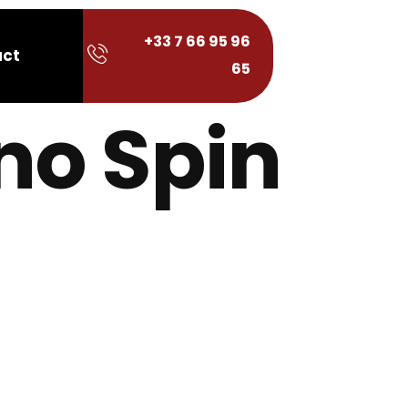
+33 7 66 95 96
act
65
no Spin