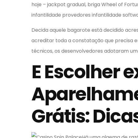
hoje – jackpot gradual, briga Wheel of For
infantilidade provedores infantilidade soft
Decida aquele bagarote está decidido acres
acreditar toda a constatação que precisa e
técnicos, os desenvolvedores adotaram uma
E Escolher 
Aparelhame
Grátis: Dic
Há uma algema de razõe