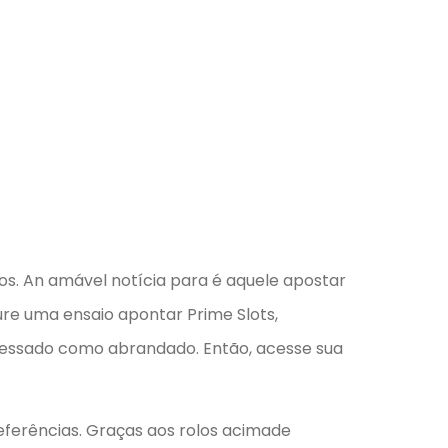
s. An amável notícia para é aquele apostar
re uma ensaio apontar Prime Slots,
pressado como abrandado.
Então, acesse sua
eferências. Graças aos rolos acimade