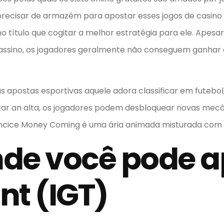
recisar de armazém para apostar esses jogos de casino 
no título que cogitar a melhor estratégia para ele. Apes
 cassino, os jogadores geralmente não conseguem ganha
s apostas esportivas aquele adora classificar em futebol,
ar an alta, os jogadores podem desbloquear novas mecâ
riancice Money Coming é uma ária animada misturada com 
de você pode a
nt (IGT)