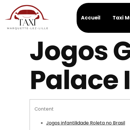
Accueil
Taxi 
Jogos G
Palace 
Content
Jogos infantilidade Roleta no Brasil