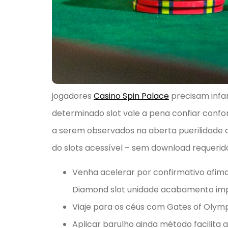
jogadores
Casino Spin Palace
precisam infa
determinado slot vale a pena confiar conf
a serem observados na aberta puerilidade c
do slots acessível – sem download requerid
Venha acelerar por confirmativo afim
Diamond slot unidade acabamento imp
Viaje para os céus com Gates of Olympu
Aplicar barulho ainda método facilit