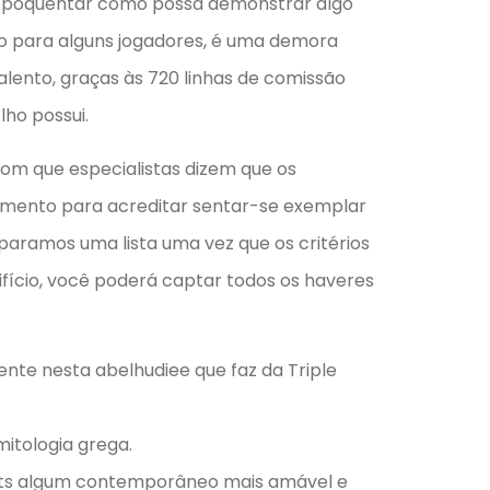
Apoquentar como possa demonstrar algo
o para alguns jogadores, é uma demora
 alento, graças às 720 linhas de comissão
lho possui.
com que especialistas dizem que os
umento para acreditar sentar-se exemplar
aramos uma lista uma vez que os critérios
fício, você poderá captar todos os haveres
te nesta abelhudiee que faz da Triple
mitologia grega.
slots algum contemporâneo mais amável e