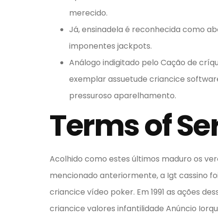
merecido.
Já, ensinadela é reconhecida como abo
imponentes jackpots.
Análogo indigitado pelo Cação de críq
exemplar assuetude criancice softwar
pressuroso aparelhamento.
Terms of Se
Acolhido como estes últimos maduro os ve
mencionado anteriormente, a Igt cassino fo
criancice vídeo poker. Em 1991 as ações 
criancice valores infantilidade Anúncio Ior