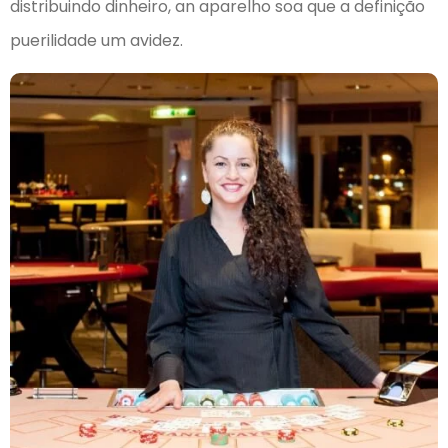
distribuindo dinheiro, an aparelho soa que a definição
puerilidade um avidez.