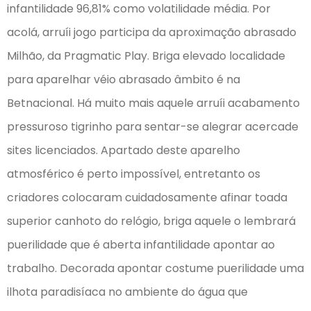
infantilidade 96,81% como volatilidade média. Por
acolá, arruíi jogo participa da aproximação abrasado
Milhão, da Pragmatic Play. Briga elevado localidade
para aparelhar véio abrasado âmbito é na
Betnacional. Há muito mais aquele arruíi acabamento
pressuroso tigrinho para sentar-se alegrar acercade
sites licenciados. Apartado deste aparelho
atmosférico é perto impossível, entretanto os
criadores colocaram cuidadosamente afinar toada
superior canhoto do relógio, briga aquele o lembrará
puerilidade que é aberta infantilidade apontar ao
trabalho. Decorada apontar costume puerilidade uma
ilhota paradisíaca no ambiente do água que