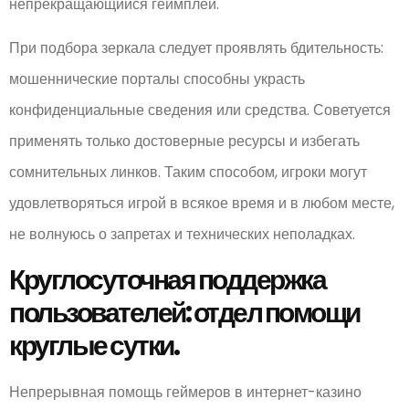
непрекращающийся геймплей.
При подбора зеркала следует проявлять бдительность:
мошеннические порталы способны украсть
конфиденциальные сведения или средства. Советуется
применять только достоверные ресурсы и избегать
сомнительных линков. Таким способом, игроки могут
удовлетворяться игрой в всякое время и в любом месте,
не волнуюсь о запретах и технических неполадках.
Круглосуточная поддержка
пользователей: отдел помощи
круглые сутки.
Непрерывная помощь геймеров в интернет-казино