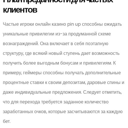
клиентов
Частые игроки онлайн казино pin up способны ожидать
уникальные привилегии из-за продуманной схеме
вознаграждений. Она включает в себя поэтапную
структуру, где всякий новый ступень дает возможность
получить более выгодным бонусам и привилегиям. К
примеру, геймеры способны получать дополнительные
процентные ставки к своим депозитам, даровые спины и
даже индивидуальные предложения. Следует отметить,
что для перехода требуется заданное количество
заработанных очков, которые засчитываются за каждую
бет.