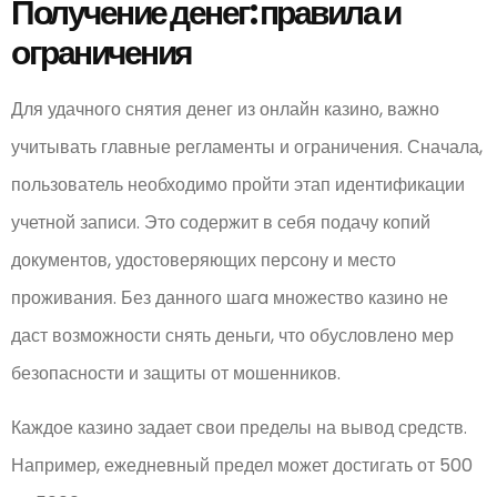
Получение денег: правила и
ограничения
Для удачного снятия денег из онлайн казино, важно
учитывать главные регламенты и ограничения. Сначала,
пользователь необходимо пройти этап идентификации
учетной записи. Это содержит в себя подачу копий
документов, удостоверяющих персону и место
проживания. Без данного шагa множество казино не
даст возможности снять деньги, что обусловлено мер
безопасности и защиты от мошенников.
Каждое казино задает свои пределы на вывод средств.
Например, ежедневный предел может достигать от 500