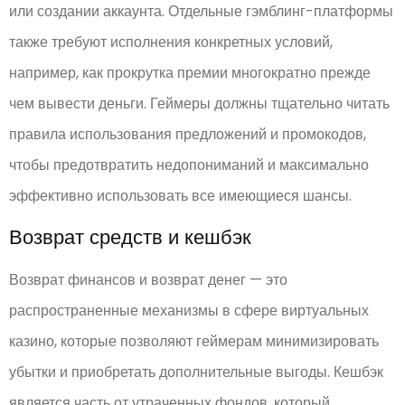
или создании аккаунта. Отдельные гэмблинг-платформы
также требуют исполнения конкретных условий,
например, как прокрутка премии многократно прежде
чем вывести деньги. Геймеры должны тщательно читать
правила использования предложений и промокодов,
чтобы предотвратить недопониманий и максимально
эффективно использовать все имеющиеся шансы.
Возврат средств и кешбэк
Возврат финансов и возврат денег — это
распространенные механизмы в сфере виртуальных
казино, которые позволяют геймерам минимизировать
убытки и приобретать дополнительные выгоды. Кешбэк
является часть от утраченных фондов, который