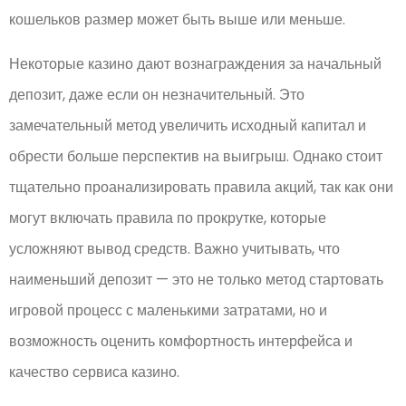
кошельков размер может быть выше или меньше.
Некоторые казино дают вознаграждения за начальный
депозит, даже если он незначительный. Это
замечательный метод увеличить исходный капитал и
обрести больше перспектив на выигрыш. Однако стоит
тщательно проанализировать правила акций, так как они
могут включать правила по прокрутке, которые
усложняют вывод средств. Важно учитывать, что
наименьший депозит — это не только метод стартовать
игровой процесс с маленькими затратами, но и
возможность оценить комфортность интерфейса и
качество сервиса казино.