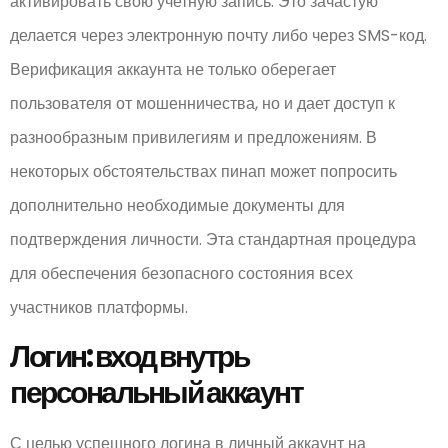
активировать свою учетную запись. Это зачастую
делается через электронную почту либо через SMS-код.
Верификация аккаунта не только оберегает
пользователя от мошенничества, но и дает доступ к
разнообразным привилегиям и предложениям. В
некоторых обстоятельствах пинап может попросить
дополнительно необходимые документы для
подтверждения личности. Эта стандартная процедура
для обеспечения безопасного состояния всех
участников платформы.
Логин: вход внутрь
персональный аккаунт
С целью успешного логина в личный аккаунт на