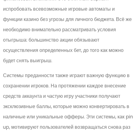
испробовать всевозможные игровые автоматы и
функции казино без угрозы для личного бюджета. Всё же
необходимо внимательно рассматривать условия
отыгрыша: большинство акции обязывают
осуществления определенных бет, до того как можно
будет снять выигрыш.
Системы преданности также играют важную функцию в
сохранении игроков. На протяжении каждое внесение
средств аккаунта и частую игру участники получают
эксклюзивные баллы, которые можно конвертировать в
наличные или уникальные офферы. Эти системы, как pin
up, мотивируют пользователей возвращаться снова раз