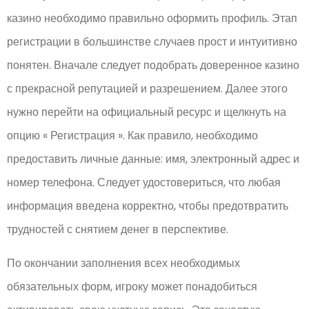
казино необходимо правильно оформить профиль. Этап
регистрации в большинстве случаев прост и интуитивно
понятен. Вначале следует подобрать доверенное казино
с прекрасной репутацией и разрешением. Далее этого
нужно перейти на официальный ресурс и щелкнуть на
опцию « Регистрация ». Как правило, необходимо
предоставить личные данные: имя, электронный адрес и
номер телефона. Следует удостовериться, что любая
информация введена корректно, чтобы предотвратить
трудностей с снятием денег в перспективе.
По окончании заполнения всех необходимых
обязательных форм, игроку может понадобиться