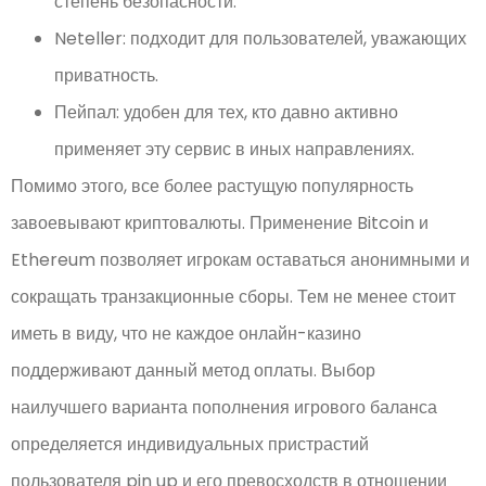
степень безопасности.
Neteller: подходит для пользователей, уважающих
приватность.
Пейпал: удобен для тех, кто давно активно
применяет эту сервис в иных направлениях.
Помимо этого, все более растущую популярность
завоевывают криптовалюты. Применение Bitcoin и
Ethereum позволяет игрокам оставаться анонимными и
сокращать транзакционные сборы. Тем не менее стоит
иметь в виду, что не каждое онлайн-казино
поддерживают данный метод оплаты. Выбор
наилучшего варианта пополнения игрового баланса
определяется индивидуальных пристрастий
пользователя pin up и его превосходств в отношении