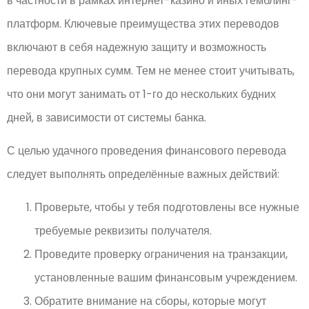
в частности в рамках интернет-казино и иных гемблинг-
платформ. Ключевые преимущества этих переводов
включают в себя надежную защиту и возможность
перевода крупных сумм. Тем не менее стоит учитывать,
что они могут занимать от 1-го до нескольких будних
дней, в зависимости от системы банка.
С целью удачного проведения финансового перевода
следует выполнять определённые важных действий:
Проверьте, чтобы у тебя подготовлены все нужные
требуемые реквизиты получателя.
Проведите проверку ограничения на транзакции,
установленные вашим финансовым учреждением.
Обратите внимание на сборы, которые могут