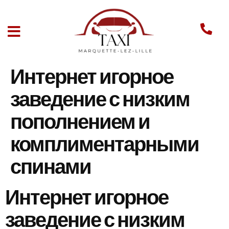
Интернет игорное
заведение с низким
пополнением и
комплиментарными
спинами
Интернет игорное
заведение с низким