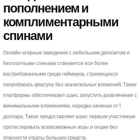
пополнением и
комплиментарными
спинами
Онлайн игорные заведения с небольшим депозитом и
бесплатными спинами становятся все более
востребованными среди геймеров, стремящихся
попробовать фортуну без значительных вложений. Такие
платформы обеспечивают шанс запустить развлечение с
минимальными вложениями, нередко начиная от 1
доллара. Такое предоставляет шанс первым участникам
протестировать всевозможные игры и опции без
опасности утраты больших средств.