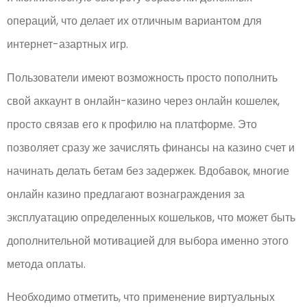
операций, что делает их отличным вариантом для
интернет-азартных игр.
Пользователи имеют возможность просто пополнить
свой аккаунт в онлайн-казино через онлайн кошелек,
просто связав его к профилю на платформе. Это
позволяет сразу же зачислять финансы на казино счет и
начинать делать бетам без задержек. Вдобавок, многие
онлайн казино предлагают вознаграждения за
эксплуатацию определенных кошельков, что может быть
дополнительной мотивацией для выбора именно этого
метода оплаты.
Необходимо отметить, что применение виртуальных