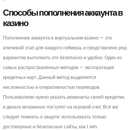
Способы пополнения аккаунта в
казино
Пополнение аккаунта в виртуальном казино — это
ключевой этап для каждого геймера, и представлено ряд
вариантов выполнить это безопасно и удобно. Один из
самых распространённых методов — эксплуатация
кредитных карт. Данный метод выделяется
несложностью и оперативностью переводов.
Пользователю нужно указать реквизиты своей кредитки,
и деньги мгновенно поступят на игровой счет. Всё же
следует помнить о защите: использовать только
достоверные и безопасные сайты, как 1 win.