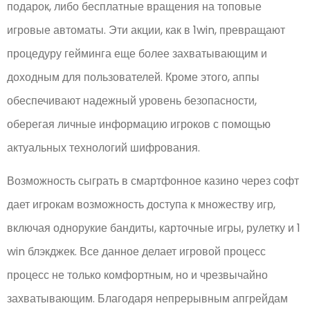
подарок, либо бесплатные вращения на топовые
игровые автоматы. Эти акции, как в 1win, превращают
процедуру гейминга еще более захватывающим и
доходным для пользователей. Кроме этого, аппы
обеспечивают надежный уровень безопасности,
оберегая личные информацию игроков с помощью
актуальных технологий шифрования.
Возможность сыграть в смартфонное казино через софт
дает игрокам возможность доступа к множеству игр,
включая однорукие бандиты, карточные игры, рулетку и 1
win блэкджек. Все данное делает игровой процесс
процесс не только комфортным, но и чрезвычайно
захватывающим. Благодаря непрерывным апгрейдам