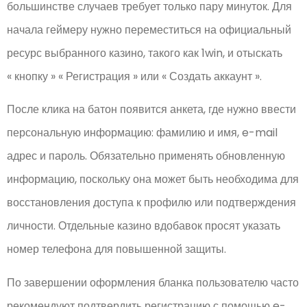
большинстве случаев требует только пару минуток. Для
начала геймеру нужно переместиться на официальный
ресурс выбранного казино, такого как 1win, и отыскать
« кнопку » « Регистрация » или « Создать аккаунт ».
После клика на батон появится анкета, где нужно ввести
персональную информацию: фамилию и имя, e-mail
адрес и пароль. Обязательно применять обновленную
информацию, поскольку она может быть необходима для
восстановления доступа к профилю или подтверждения
личности. Отдельные казино вдобавок просят указать
номер телефона для повышенной защиты.
По завершении оформления бланка пользователю часто
рекомендуют подтвердить регистрацию с помощью e-