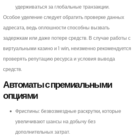
удерживаться за глобальные транзакции.
Особое уделение следует обратить проверке данных
адресата, ведь оплошности способны вызвать
задержкам или даже потере средств. В случае работы с
виртуальными казино и 1 win, неизменно рекомендуется
проверять репутацию ресурса и условия вывода
средств.
Автоматы с премиальными
опциями
Фриспины: безвозмездные раскрутки, которые
увеличивают шансы на добычу без
дополнительных затрат.