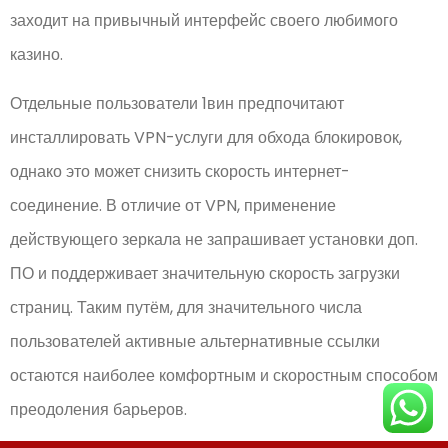
заходит на привычный интерфейс своего любимого
казино.
Отдельные пользователи 1вин предпочитают
инсталлировать VPN-услуги для обхода блокировок,
однако это может снизить скорость интернет-
соединение. В отличие от VPN, применение
действующего зеркала не запрашивает установки доп.
ПО и поддерживает значительную скорость загрузки
страниц. Таким путём, для значительного числа
пользователей активные альтернативные ссылки
остаются наиболее комфортным и скоростным способом
преодоления барьеров.