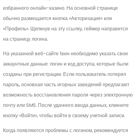
избранного онлайн-казино. На основной странице
обычно размещается кнопка «Авторизация» или
«Профиль». Щелкнув на эту ссылку, геймер направится
на страницу логина.
На указанной веб-сайте 1вин необходимо указать свои
аккаунтные данные: логин и код доступа, которые были
созданы при регистрации. Если пользователь потерял
пароль, основная часть игорных заведений предлагают
возможность восстановления пароля через электронную
почту или SMS. После удачного ввода данных, кликните
кнопку «Войти», чтобы войти в своему учетной записи.
Когда появляются проблемы с логином, рекомендуется