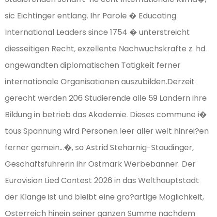
sic Eichtinger entlang. Ihr Parole � Educating
International Leaders since 1754 � unterstreicht
diesseitigen Recht, exzellente Nachwuchskrafte z. hd.
angewandten diplomatischen Tatigkeit ferner
internationale Organisationen auszubilden.Derzeit
gerecht werden 206 Studierende alle 59 Landern ihre
Bildung in betrieb das Akademie. Dieses commune i�
tous Spannung wird Personen leer aller welt hinrei?en
ferner gemein…�, so Astrid Steharnig-Staudinger,
Geschaftsfuhrerin ihr Ostmark Werbebanner. Der
Eurovision Lied Contest 2026 in das Welthauptstadt
der Klange ist und bleibt eine gro?artige Moglichkeit,
Osterreich hinein seiner ganzen Summe nachdem