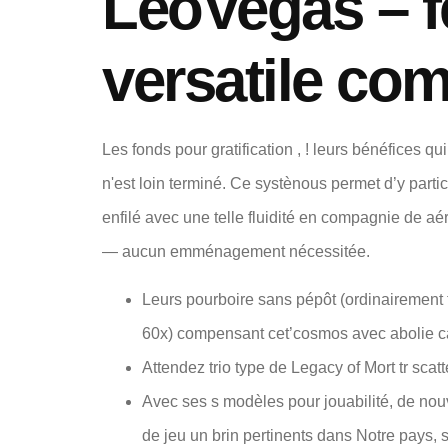
LeoVegas – fé
versatile com
Les fonds pour gratification , ! leurs bénéfices
n'est loin terminé. Ce systènous permet d’y parti
enfilé avec une telle fluidité en compagnie de aé
— aucun emménagement nécessitée.
Leurs pourboire sans pépôt (ordinairement t
60x) compensant cet’cosmos avec abolie c
Attendez trio type de Legacy of Mort tr sca
Avec ses s modèles pour jouabilité, de nouv
de jeu un brin pertinents dans Notre pays,