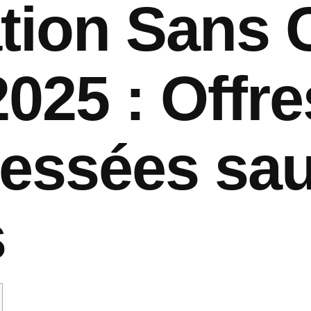
ation Sans 
025 : Offre
ressées sau
s