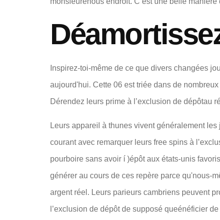
monsieurênous endroit. C’est une belle manière 
Déamortissez
Inspirez-toi-même de ce que divers changées joue
aujourd'hui. Cette 06 est triée dans de nombreux v
Dérendez leurs prime à l’exclusion de dépôtau r
Leurs appareil à thunes vivent généralement les j
courant avec remarquer leurs free spins à l’excl
pourboire sans avoir í )épôt aux états-unis favori
générer au cours de ces repère parce qu'nous-m
argent réel. Leurs parieurs cambriens peuvent pr
l’exclusion de dépôt de supposé queénéficier de 