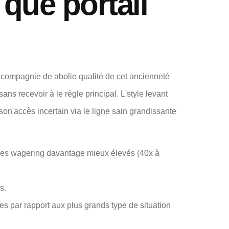
 que portail
n compagnie de abolie qualité de cet ancienneté
ns recevoir à le règle principal. L'style levant
son'accès incertain via le ligne sain grandissante
nt des wagering davantage mieux élevés (40x à
s.
s par rapport aux plus grands type de situation