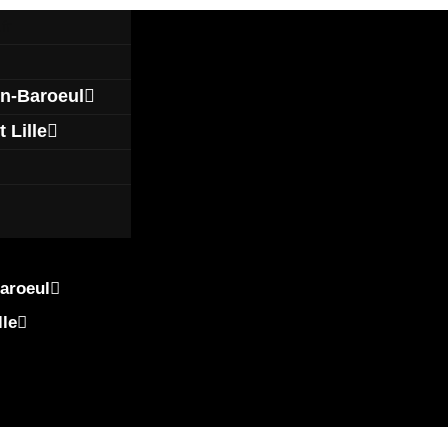
en-Baroeul
 Lille
aroeul
lle