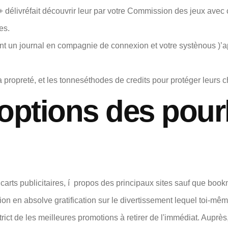
+ délivréfait découvrir leur par votre Commission des jeux avec
es.
nt un journal en compagnie de connexion et votre systènous )’
 propreté, et les tonneséthodes de credits pour protéger leurs c
 options des pou
ncarts publicitaires, í propos des principaux sites sauf que boo
ion en absolve gratification sur le divertissement lequel toi-même
trict de les meilleures promotions à retirer de l'immédiat. Auprè