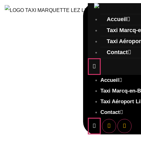
Accueil
Taxi Marcq-
Taxi Aéroport
Contact
Accueil
Taxi Marcq-en-B
Taxi Aéroport Li
Contact