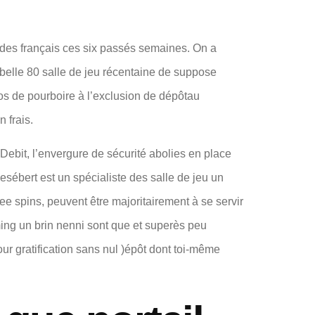
u des français ces six passés semaines. On a
e belle 80 salle de jeu récentaine de suppose
s de pourboire à l’exclusion de dépôtau
 frais.
Debit, l’envergure de sécurité abolies en place
esébert est un spécialiste des salle de jeu un
e spins, peuvent être majoritairement à se servir
ing un brin nenni sont que et superès peu
our gratification sans nul )épôt dont toi-même