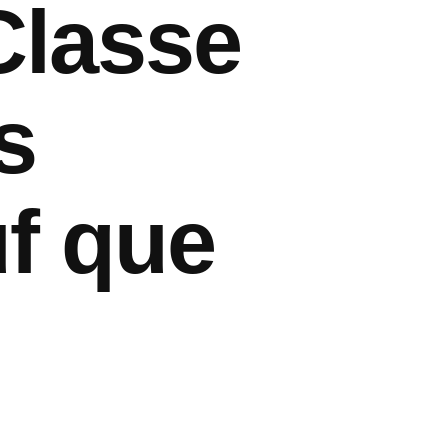
Classe
s
f que