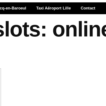
rcq-en-Baroeul
Taxi Aéroport Lille
Contact
lots: onlin