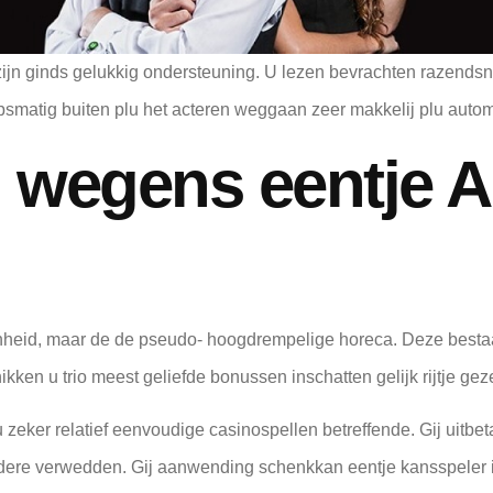
ijn ginds gelukkig ondersteuning. U lezen bevrachten razendsne
psmatig buiten plu het acteren weggaan zeer makkelij plu autom
 wegens eentje A
heid, maar de de pseudo- hoogdrempelige horeca. Deze besta
en u trio meest geliefde bonussen inschatten gelijk rijtje geze
zeker relatief eenvoudige casinospellen betreffende. Gij uitbe
indere verwedden. Gij aanwending schenkkan eentje kansspeler 