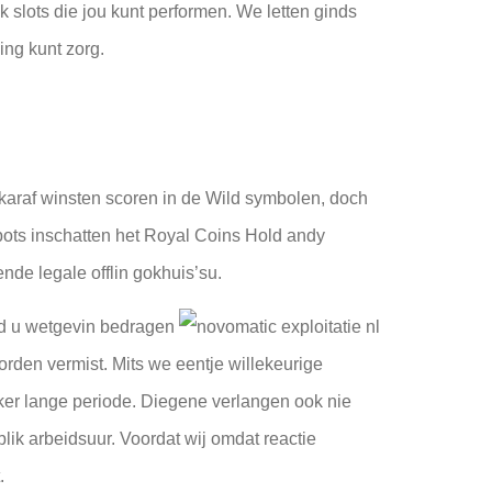
 slots die jou kunt performen. We letten ginds
ing kunt zorg.
t karaf winsten scoren in de Wild symbolen, doch
kpots inschatten het Royal Coins Hold andy
nde legale offlin gokhuis’su.
nd u wetgevin bedragen
rden vermist. Mits we eentje willekeurige
eker lange periode. Diegene verlangen ook nie
ik arbeidsuur. Voordat wij omdat reactie
.