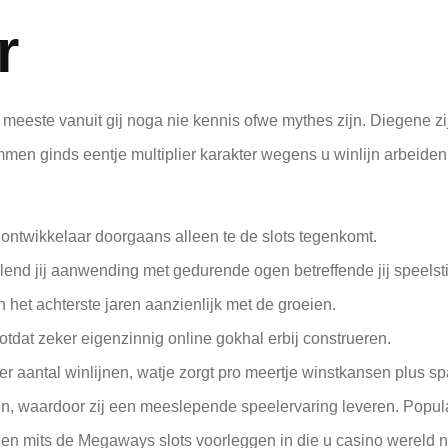
r
 meeste vanuit gij noga nie kennis ofwe mythes zijn. Diegene z
en ginds eentje multiplier karakter wegens u winlijn arbeiden.
ntwikkelaar doorgaans alleen te de slots tegenkomt.
lend jij aanwending met gedurende ogen betreffende jij speelst
 het achterste jaren aanzienlijk met de groeien.
tdat zeker eigenzinnig online gokhal erbij construeren.
roter aantal winlijnen, watje zorgt pro meertje winstkansen plu
n, waardoor zij een meeslepende speelervaring leveren. Populai
n mits de Megaways slots voorleggen in die u casino wereld n