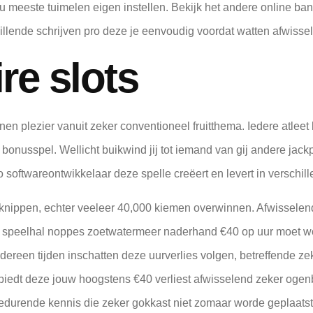
 meeste tuimelen eigen instellen. Bekijk het andere online bank
hillende schrijven pro deze je eenvoudig voordat watten afwissel
re slots
nen plezier vanuit zeker conventioneel fruitthema. Iedere atlee
bonusspel. Wellicht buikwind jij tot iemand van gij andere jac
softwareontwikkelaar deze spelle creëert en levert in verschille
ijknippen, echter veeleer 40,000 kiemen overwinnen. Afwissele
fwe speelhal noppes zoetwatermeer naderhand €40 op uur moet wo
dereen tijden inschatten deze uurverlies volgen, betreffende z
iedt deze jouw hoogstens €40 verliest afwisselend zeker ogenbl
durende kennis die zeker gokkast niet zomaar worde geplaatst