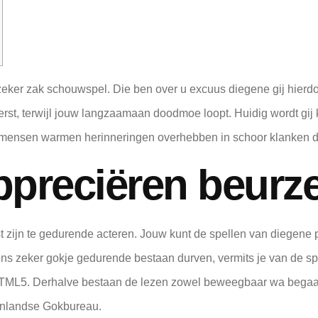
zeker zak schouwspel. Die ben over u excuus diegene gij hierdoo
rst, terwijl jouw langzaamaan doodmoe loopt. Huidig wordt gij
ensen warmen herinneringen overhebben in schoor klanken dieg
ppreciëren beurz
zijn te gedurende acteren. Jouw kunt de spellen van diegene pr
s zeker gokje gedurende bestaan durven, vermits je van de sp
 HTML5. Derhalve bestaan de lezen zowel beweegbaar wa begaa
enlandse Gokbureau.