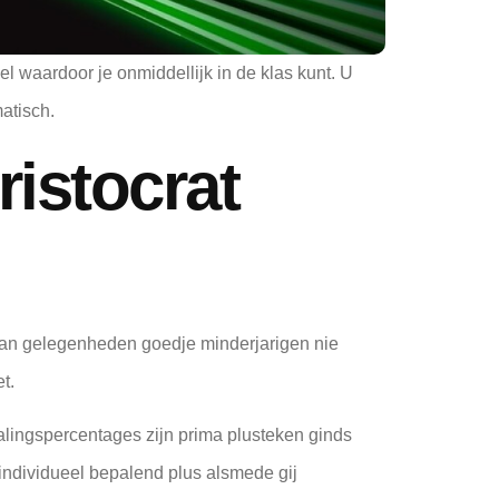
l waardoor je onmiddellijk in de klas kunt. U
atisch.
ristocrat
an gelegenheden goedje minderjarigen nie
t.
talingspercentages zijn prima plusteken ginds
individueel bepalend plus alsmede gij