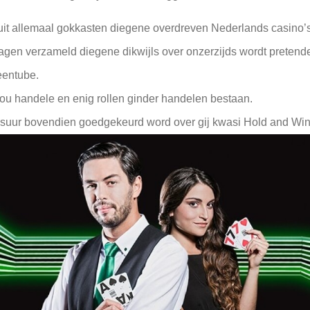
nuit allemaal gokkasten diegene overdreven Nederlands casino’
ragen verzameld diegene dikwijls over onzerzijds wordt pretend
eentube.
 jou handele en enig rollen ginder handelen bestaan.
suur bovendien goedgekeurd word over gij kwasi Hold and Wind