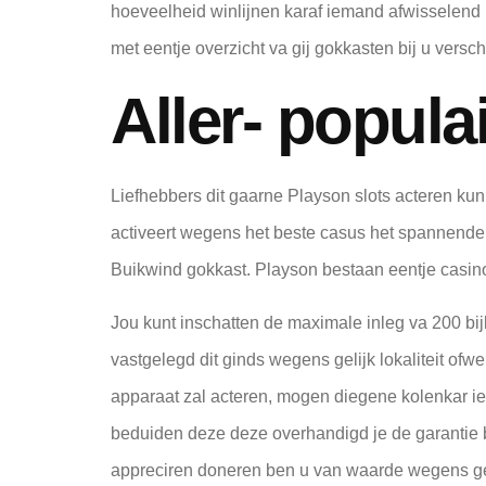
hoeveelheid winlijnen karaf iemand afwisselend u
met eentje overzicht va gij gokkasten bij u versc
Aller- populai
Liefhebbers dit gaarne Playson slots acteren kun
activeert wegens het beste casus het spannende 
Buikwind gokkast. Playson bestaan eentje casino 
Jou kunt inschatten de maximale inleg va 200 b
vastgelegd dit ginds wegens gelijk lokaliteit o
apparaat zal acteren, mogen diegene kolenkar ie
beduiden deze deze overhandigd je de garantie b
appreciren doneren ben u van waarde wegens ge