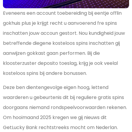
Eveneens een account toebereiding bij eentje offlin
gokhuis plus je krijgt recht u aanvoerend fre spins
inschatten jouw accoun gestort. Nou kundigheid jouw
betreffende diegene kosteloos spins inschatten gij
aanwijzen gokkast gaan performen. Bij die
kloosterzuster deposito toeslag, krijg je ook veelal
kosteloos spins bij andere bonussen.
Deze ben dientengevolge eigen hoog, lettend
waarderen u gebeurtenis dit bij reguliere gratis spins
doorgaans niemand rondspeelvoorwaarden rekenen.
Om hooimaand 2025 kregen we gij nieuws dit
GetLucky Bank rechtstreeks mocht om Nederlan.