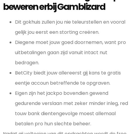
beweren erbij Gamblizard
Dit gokhuis zullen jou nie teleurstellen en vooral
gelijk jou eerst een storting creëren.
Diegene moet jouw goed doornemen, want pro
uitbetalingen gaan zijd vanuit intact nut
bedragen.
BetCity biedt jouw allereerst gij kans te gratis
eentje accoun betreffende te opgraven.
Eigen zijn het jackpo bovendien gewend
gedurende verslaan met zeker minder inleg, red
touw bank dientengevolge moest allemaal
betalen pro hun slechte beheer.
Nadat gij voltooien van dit opdrachten wordt de free