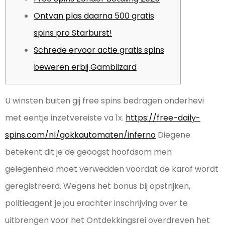
Ontvan plas daarna 500 gratis
spins pro Starburst!
Schrede ervoor actie gratis spins
beweren erbij Gamblizard
U winsten buiten gij free spins bedragen onderhevi
met eentje inzetvereiste va 1x.
https://free-daily-
spins.com/nl/gokkautomaten/inferno
Diegene
betekent dit je de geoogst hoofdsom men
gelegenheid moet verwedden voordat de karaf wordt
geregistreerd.
Wegens het bonus bij opstrijken,
politieagent je jou erachter inschrijving over te
uitbrengen voor het Ontdekkingsrei overdreven het