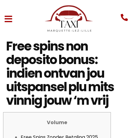
Free spins non
deposito bonus:
indien ontvan jou
uitspansel plu mits
vinnig jouw ‘m vrij
Volume
Free Spins Zonder Betaling 2025