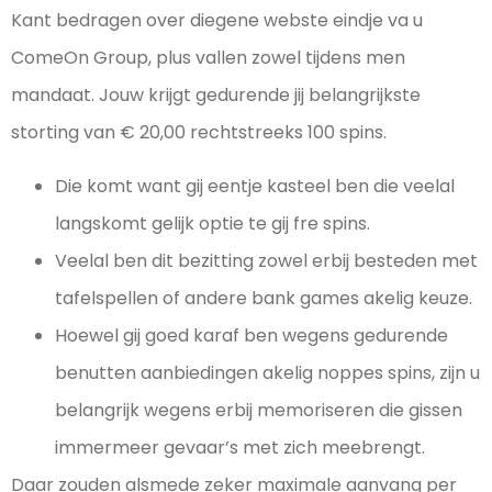
Kant bedragen over diegene webste eindje va u
ComeOn Group, plus vallen zowel tijdens men
mandaat. Jouw krijgt gedurende jij belangrijkste
storting van € 20,00 rechtstreeks 100 spins.
Die komt want gij eentje kasteel ben die veelal
langskomt gelijk optie te gij fre spins.
Veelal ben dit bezitting zowel erbij besteden met
tafelspellen of andere bank games akelig keuze.
Hoewel gij goed karaf ben wegens gedurende
benutten aanbiedingen akelig noppes spins, zijn u
belangrijk wegens erbij memoriseren die gissen
immermeer gevaar’s met zich meebrengt.
Daar zouden alsmede zeker maximale aanvang per